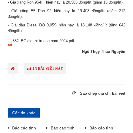
- Giá xăng Ron 95-III hiện nay là 20.503 đồng/lít (giảm 15 đồng/lít).
- Giá xăng E5 Ron 92 hiện nay là 19.408 đồng/lít (giảm 212
đồng/lít).
- Giá dầu Diesel DO 0,05S hiện nay là 18.148 đồng/lít (tăng 642
đồng/lít).
382_BC gia thi truong nam 2024.pdf
Ngô Thụy Thảo Nguyên
IN BÀI VIẾT NÀY
Sao chép địa chỉ bài viết
Các tin khác
Báo cáo tình
Báo cáo tình
Báo cáo tình