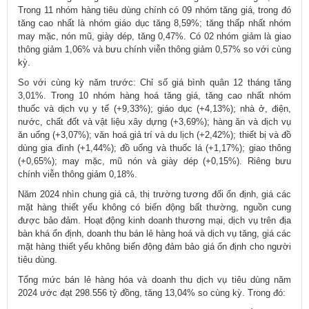
Trong 11 nhóm hàng tiêu dùng chính có 09 nhóm tăng giá, trong đó
tăng cao nhất là nhóm giáo dục tăng 8,59%; tăng thấp nhất nhóm
may mặc, nón mũ, giày dép, tăng 0,47%. Có 02 nhóm giảm là giao
thông giảm 1,06% và bưu chính viễn thông giảm 0,57% so với cùng
kỳ.
So với cùng kỳ năm trước: Chỉ số giá bình quân 12 tháng tăng
3,01%. Trong 10 nhóm hàng hoá tăng giá, tăng cao nhất nhóm
thuốc và dịch vụ y tế (+9,33%); giáo dục (+4,13%); nhà ở, điện,
nước, chất đốt và vật liệu xây dựng (+3,69%); hàng ăn và dịch vụ
ăn uống (+3,07%); văn hoá giả trí và du lịch (+2,42%); thiết bị và đồ
dùng gia đình (+1,44%); đồ uống và thuốc lá (+1,17%); giao thông
(+0,65%); may mặc, mũ nón và giày dép (+0,15%). Riêng bưu
chính viễn thông giảm 0,18%.
Năm 2024 nhìn chung giá cả, thị trường tương đối ổn định, giá các
mặt hàng thiết yếu không có biến động bất thường, nguồn cung
được bảo đảm. Hoạt động kinh doanh thương mại, dịch vụ trên địa
bàn khá ổn định, doanh thu bán lẻ hàng hoá và dịch vụ tăng, giá các
mặt hàng thiết yếu không biến động đảm bảo giá ổn định cho người
tiêu dùng.
Tổng mức bán lẻ hàng hóa và doanh thu dịch vụ tiêu dùng năm
2024 ước đạt 298.556 tỷ đồng, tăng 13,04% so cùng kỳ. Trong đó: