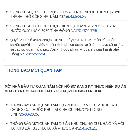
CÔNG KHAI QUYẾT TOÁN NGÂN SÁCH NHÀ NƯỚC TRÊN ĐỊA BÀN
THÀNH PHỐ ĐỒNG NAI NĂM 2025
(04/08/2026)
CÔNG KHAI TÌNH HÌNH THỰC HIỆN DỰ TOÁN NGÂN SÁCH NHÀ
NƯỚC QUÝ I NĂM 2026 TỈNH ĐỒNG NAI
(31/07/2026)
Quyết định số 49/2026/QĐ-UBND ngày 09/07/2026 Phân cấp thẩm
quyền quyết định việc khoán kinh phí sử dụng xe ô tô phục vụ công tác
tại các cơ quan, tổ chức, đơn vị thuộc phạm vi quản lý của thành phố
Đồng Na
(29/07/2026)
THÔNG BÁO MỜI QUAN TÂM
MỜI NHÀ ĐẦU TƯ QUAN TÂM NỘP HỒ SƠ ĐĂNG KÝ THỰC HIỆN DỰ ÁN
NHÀ Ở XÃ HỘI TẠI KHU ĐẤT 2,85 HA, PHƯỜNG TÂN HÒA,
THÔNG BÁO MỜI QUAN TÂM DỰ ÁN NHÀ Ở XÃ HỘI TẠI KHU ĐẤT
CHUNG CƯ THUỘC KHU TÁI ĐỊNH CƯ PHƯỜNG LONG
BÌNH
(25/03/2025)
THÔNG BÁO MỜI QUAN TÂM DỰ ÁN KHU CHUNG CƯ NHÀ Ở XÃ HỘI
TẠI KHU ĐẤT 3,71 HA TẠI XÃ PHƯỚC AN
(25/03/2025)