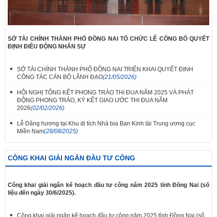
SỞ TÀI CHÍNH THÀNH PHỐ ĐỒNG NAI TỔ CHỨC LỄ CÔNG BỐ QUYẾT
ĐỊNH ĐIỀU ĐỘNG NHÂN SỰ
SỞ TÀI CHÍNH THÀNH PHỐ ĐỒNG NAI TRIỂN KHAI QUYẾT ĐỊNH
CÔNG TÁC CÁN BỘ LÃNH ĐẠO
(21/05/2026)
HỘI NGHỊ TỔNG KẾT PHONG TRÀO THI ĐUA NĂM 2025 VÀ PHÁT
ĐỘNG PHONG TRÀO, KÝ KẾT GIAO ƯỚC THI ĐUA NĂM
2026
(02/02/2026)
Lễ Dâng hương tại Khu di tích Nhà bia Ban Kinh tài Trung ương cục
Miền Nam
(28/08/2025)
CÔNG KHAI GIẢI NGÂN ĐẦU TƯ CÔNG
Công khai giải ngân kế hoạch đầu tư công năm 2025 tỉnh Đồng Nai (số
liệu đến ngày 30/6/2025).
Công khai giải ngân kế hoạch đầu tư công năm 2025 tỉnh Đồng Nai (số