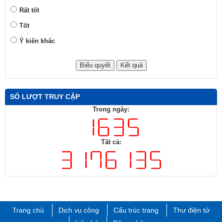
Rất tốt
Tốt
Ý kiến khác
SỐ LƯỢT TRUY CẬP
Trong ngày:
Tất cả:
Trang chủ
Dịch vụ công
Cấu trúc trang
Thư điện tử