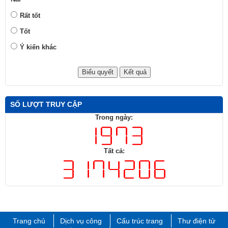
Ý kiến khác
SỐ LƯỢT TRUY CẬP
Trong ngày:
Tất cả:
Trang chủ
Dịch vụ công
Cấu trúc trang
Thư điện tử
Liên hệ
Đăng nhập
TRANG THÔNG TIN ĐIỆN TỬ SỞ TÀI CHÍNH - ĐỒNG NAI