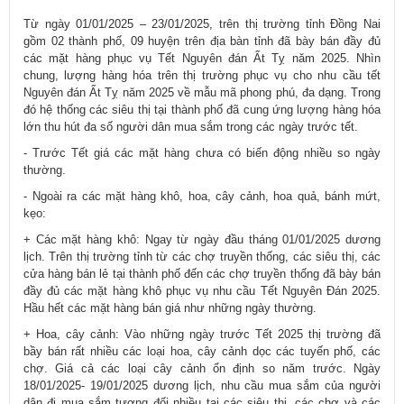
​Từ ngày 01/01/2025 – 23/01/2025, trên thị trường tỉnh Đồng Nai
gồm 02 thành phố, 09 huyện trên địa bàn tỉnh đã bày bán đầy đủ
các mặt hàng phục vụ Tết Nguyên đán Ất Tỵ năm 2025. Nhìn
chung, lượng hàng hóa trên thị trường phục vụ cho nhu cầu tết
Nguyên đán Ất Tỵ năm 2025 về mẫu mã phong phú, đa dạng. Trong
đó hệ thống các siêu thị tại thành phố đã cung ứng lượng hàng hóa
lớn thu hút đa số người dân mua sắm trong các ngày trước tết.
- Trước Tết giá các mặt hàng chưa có biến động nhiều so ngày
thường.
- Ngoài ra các mặt hàng khô, hoa, cây cảnh, hoa quả, bánh mứt,
kẹo:
+ Các mặt hàng khô: Ngay từ ngày đầu tháng 01/01/2025 dương
lịch. Trên thị trường tỉnh từ các chợ truyền thống, các siêu thị, các
cửa hàng bán lẻ tại thành phố đến các chợ truyền thống đã bày bán
đầy đủ các mặt hàng khô phục vụ nhu cầu Tết Nguyên Đán 2025.
Hầu hết các mặt hàng bán giá như những ngày thường.
+ Hoa, cây cảnh: Vào những ngày trước Tết 2025 thị trường đã
bầy bán rất nhiều các loại hoa, cây cảnh dọc các tuyến phố, các
chợ. Giá cả các loại cây cảnh ổn định so năm trước. Ngày
18/01/2025- 19/01/2025 dương lịch, nhu cầu mua sắm của người
dân đi mua sắm tương đối nhiều tại các siêu thị, các chợ và các