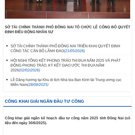
SỞ TÀI CHÍNH THÀNH PHỐ ĐỒNG NAI TỔ CHỨC LỄ CÔNG BỐ QUYẾT
ĐỊNH ĐIỀU ĐỘNG NHÂN SỰ
SỞ TÀI CHÍNH THÀNH PHỐ ĐỒNG NAI TRIỂN KHAI QUYẾT ĐỊNH
CÔNG TÁC CÁN BỘ LÃNH ĐẠO
(21/05/2026)
HỘI NGHỊ TỔNG KẾT PHONG TRÀO THI ĐUA NĂM 2025 VÀ PHÁT
ĐỘNG PHONG TRÀO, KÝ KẾT GIAO ƯỚC THI ĐUA NĂM
2026
(02/02/2026)
Lễ Dâng hương tại Khu di tích Nhà bia Ban Kinh tài Trung ương cục
Miền Nam
(28/08/2025)
CÔNG KHAI GIẢI NGÂN ĐẦU TƯ CÔNG
Công khai giải ngân kế hoạch đầu tư công năm 2025 tỉnh Đồng Nai (số
liệu đến ngày 30/6/2025).