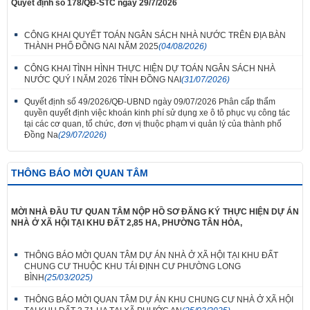
Quyết định số 178/QĐ-STC ngày 29/7/2026
CÔNG KHAI QUYẾT TOÁN NGÂN SÁCH NHÀ NƯỚC TRÊN ĐỊA BÀN
THÀNH PHỐ ĐỒNG NAI NĂM 2025
(04/08/2026)
CÔNG KHAI TÌNH HÌNH THỰC HIỆN DỰ TOÁN NGÂN SÁCH NHÀ
NƯỚC QUÝ I NĂM 2026 TỈNH ĐỒNG NAI
(31/07/2026)
Quyết định số 49/2026/QĐ-UBND ngày 09/07/2026 Phân cấp thẩm
quyền quyết định việc khoán kinh phí sử dụng xe ô tô phục vụ công tác
tại các cơ quan, tổ chức, đơn vị thuộc phạm vi quản lý của thành phố
Đồng Na
(29/07/2026)
THÔNG BÁO MỜI QUAN TÂM
MỜI NHÀ ĐẦU TƯ QUAN TÂM NỘP HỒ SƠ ĐĂNG KÝ THỰC HIỆN DỰ ÁN
NHÀ Ở XÃ HỘI TẠI KHU ĐẤT 2,85 HA, PHƯỜNG TÂN HÒA,
THÔNG BÁO MỜI QUAN TÂM DỰ ÁN NHÀ Ở XÃ HỘI TẠI KHU ĐẤT
CHUNG CƯ THUỘC KHU TÁI ĐỊNH CƯ PHƯỜNG LONG
BÌNH
(25/03/2025)
THÔNG BÁO MỜI QUAN TÂM DỰ ÁN KHU CHUNG CƯ NHÀ Ở XÃ HỘI