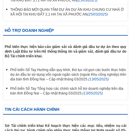
TẠI KHU ĐẤT 3,71 HA TẠI XÃ PHƯỚC AN
(25/03/2025)
THÔNG BÁO MỜI QUAN TÂM DỰ ÁN DỰ ÁN KHU CHUNG CƯ NHÀ Ở
XÃ HỘI TẠI KHU ĐẤT 2,1 HA TẠI XÃ PHƯỚC AN
(25/03/2025)
HỖ TRỢ DOANH NGHIỆP
Phổ biến thực hiện báo cáo giám sát và đánh giá đầu tư dự án theo quy
định Luật Đầu tư trên Hệ thông thông tin và giám sát, đánh giá đầu tư do
Bộ Tài chính triển khai.
Phổ biến Sổ Tay Hướng dẫn quy trình, thủ tục rút gọn các bước thực hiện
dự án đầu tư sử dụng vốn ngoài ngân sách (ngoài Khu công nghiệp) trên
địa bàn tỉnh Đồng Nai – Cập nhật tháng 03/2025.
(13/05/2025)
Phổ biến Sổ Tay Tổng hợp các chính sách hỗ trợ doanh nghiệp trên địa
bàn tỉnh Đồng Nai – Cập nhật tháng 03/2025.
(13/05/2025)
TIN CẢI CÁCH HÀNH CHÍNH
Sở Tài chính triển khai Kế hoạch thực hiện các mục tiêu, nhiệm vụ cải
cách thủ tục hành chính góp phần thực hiện thắng lợi Nghị quyết số 05-