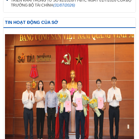
TRIỂN KHAI THÔNG TƯ SỐ 92/2026/TT-BTC NGÀY 01/7/2026 CỦA BỘ
TRƯỞNG BỘ TÀI CHÍNH
(31/07/2026)
TIN HOẠT ĐỘNG CỦA SỞ