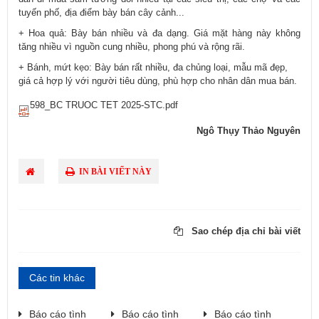
tuyến phố, địa điểm bày bán cây cảnh...
+ Hoa quả: Bày bán nhiều và đa dạng. Giá mặt hàng này không
tăng nhiều vì nguồn cung nhiều, phong phú và rộng rãi.
+ Bánh, mứt kẹo: Bày bán rất nhiều, đa chủng loại, mẫu mã đẹp,
giá cả hợp lý với người tiêu dùng, phù hợp cho nhân dân mua bán.
598_BC TRUOC TET 2025-STC.pdf
Ngô Thụy Thảo Nguyên
IN BÀI VIẾT NÀY
Sao chép địa chỉ bài viết
Các tin khác
Báo cáo tình
Báo cáo tình
Báo cáo tình