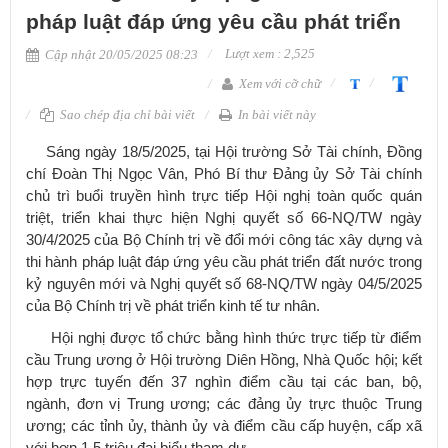
pháp luật đáp ứng yêu cầu phát triển
Lượt xem : 2,525
Cập nhật 20/05/2025 08:23
Xem với cỡ chữ
Sao chép địa chỉ bài viết
In bài viết này
Sáng ngày 18/5/2025, tại Hội trường Sở Tài chính, Đồng
chí Đoàn Thị Ngọc Vân, Phó Bí thư Đảng ủy Sở Tài chính
chủ trì buổi truyền hình trực tiếp Hội nghị toàn quốc quán
triệt, triển khai thực hiện Nghị quyết số 66-NQ/TW ngày
30/4/2025 của Bộ Chính trị về đổi mới công tác xây dựng và
thi hành pháp luật đáp ứng yêu cầu phát triển đất nước trong
kỷ nguyên mới và Nghị quyết số 68-NQ/TW ngày 04/5/2025
của Bộ Chính trị về phát triển kinh tế tư nhân.
Hội nghị được tổ chức bằng hình thức trực tiếp từ điểm
cầu Trung ương ở Hội trường Diên Hồng, Nhà Quốc hội; kết
hợp trực tuyến đến 37 nghìn điểm cầu tại các ban, bộ,
ngành, đơn vị Trung ương; các đảng ủy trực thuộc Trung
ương; các tỉnh ủy, thành ủy và điểm cầu cấp huyện, cấp xã
với hơn 1,5 triệu đại biểu tham dự.