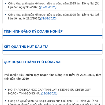
Công khai giải ngân kế hoạch đầu tư công năm 2025 tỉnh Đồng Nai (Số
liệu đến ngày 30/4/2025)
(12/05/2025)
Công khai giải ngân kế hoạch đầu tư công năm 2025 tỉnh Đồng Nai (số
liệu đến ngày 28/2/2025)
(31/03/2025)
TÌNH HÌNH ĐĂNG KÝ DOANH NGHIỆP
KẾT QUẢ THU HÚT ĐẦU TƯ
QUY HOẠCH THÀNH PHỐ ĐỒNG NAI
Phê duyệt điều chỉnh quy hoạch tỉnh Đồng Nai thời kỳ 2021-2030, tầm
nhìn đến năm 2050
HỘI THẢO KHOA HỌC CẤP TỈNH LẤY Ý KIẾN ĐIỀU CHỈNH QUY
HOẠCH TỈNH ĐỒNG NAI.
(12/02/2026)
Công bố Quyết định 2336/QĐ-UBND của Chủ tịch UBND tỉnh và Hồ sơ
kèm theo về phê duyệt điều chỉnh Quy hoạch tỉnh Đồng Nai thời kỳ 2021-