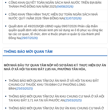
CÔNG KHAI QUYẾT TOÁN NGÂN SÁCH NHÀ NƯỚC TRÊN ĐỊA BÀN
THÀNH PHỐ ĐỒNG NAI NĂM 2025
(04/08/2026)
CÔNG KHAI TÌNH HÌNH THỰC HIỆN DỰ TOÁN NGÂN SÁCH NHÀ
NƯỚC QUÝ I NĂM 2026 TỈNH ĐỒNG NAI
(31/07/2026)
Quyết định số 49/2026/QĐ-UBND ngày 09/07/2026 Phân cấp thẩm
quyền quyết định việc khoán kinh phí sử dụng xe ô tô phục vụ công tác
tại các cơ quan, tổ chức, đơn vị thuộc phạm vi quản lý của thành phố
Đồng Na
(29/07/2026)
THÔNG BÁO MỜI QUAN TÂM
MỜI NHÀ ĐẦU TƯ QUAN TÂM NỘP HỒ SƠ ĐĂNG KÝ THỰC HIỆN DỰ ÁN
NHÀ Ở XÃ HỘI TẠI KHU ĐẤT 2,85 HA, PHƯỜNG TÂN HÒA,
THÔNG BÁO MỜI QUAN TÂM DỰ ÁN NHÀ Ở XÃ HỘI TẠI KHU ĐẤT
CHUNG CƯ THUỘC KHU TÁI ĐỊNH CƯ PHƯỜNG LONG
BÌNH
(25/03/2025)
THÔNG BÁO MỜI QUAN TÂM DỰ ÁN KHU CHUNG CƯ NHÀ Ở XÃ HỘI
TẠI KHU ĐẤT 3,71 HA TẠI XÃ PHƯỚC AN
(25/03/2025)
THÔNG BÁO MỜI QUAN TÂM DỰ ÁN DỰ ÁN KHU CHUNG CƯ NHÀ Ở