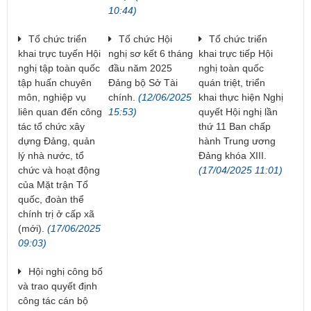
10:44)
Tổ chức triển
Tổ chức Hội
Tổ chức triển
khai trực tuyến Hội
nghị sơ kết 6 tháng
khai trực tiếp Hội
nghị tập toàn quốc
đầu năm 2025
nghị toàn quốc
tập huấn chuyên
Đảng bộ Sở Tài
quán triệt, triển
môn, nghiệp vụ
chính.
(12/06/2025
khai thực hiện Nghị
liên quan đến công
15:53)
quyết Hội nghị lần
tác tổ chức xây
thứ 11 Ban chấp
dựng Đảng, quản
hành Trung ương
lý nhà nước, tổ
Đảng khóa XIII.
chức và hoạt động
(17/04/2025 11:01)
của Mặt trận Tổ
quốc, đoàn thể
chính trị ở cấp xã
(mới).
(17/06/2025
09:03)
Hội nghị công bố
và trao quyết định
công tác cán bộ