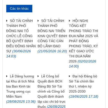
Các tin khác
SỞ TÀI CHÍNH
SỞ TÀI CHÍNH
HỘI NGHỊ
THÀNH PHỐ
THÀNH PHỐ
TỔNG KẾT
ĐỒNG NAI TỔ
ĐỒNG NAI TRIỂN
PHONG TRÀO THI
CHỨC LỄ CÔNG
KHAI QUYẾT ĐỊNH
ĐUA NĂM 2025 VÀ
BỐ QUYẾT ĐỊNH
CÔNG TÁC CÁN
PHÁT ĐỘNG
ĐIỀU ĐỘNG NHÂN
BỘ LÃNH ĐẠO
PHONG TRÀO, KÝ
SỰ
(30/06/2026
(21/05/2026 16:20)
KẾT GIAO ƯỚC
14:03)
THI ĐUA NĂM
2026
(02/02/2026
14:00)
Lễ Dâng hương
Lễ Công bố
Đại hội Đảng bộ
tại Khu di tích Nhà
Quyết định BCH
Sở Tài chính lần
bia Ban Kinh tài
Đảng Bộ Sở Tài
thứ I, nhiệm kỳ
Trung ương cục
chính và Công bố
2025-2030
Miền Nam
Quyết định thành
(19/06/2025 17:18)
(28/08/2025 13:36)
lập các chi bộ trực
thuộc
(26/08/2025