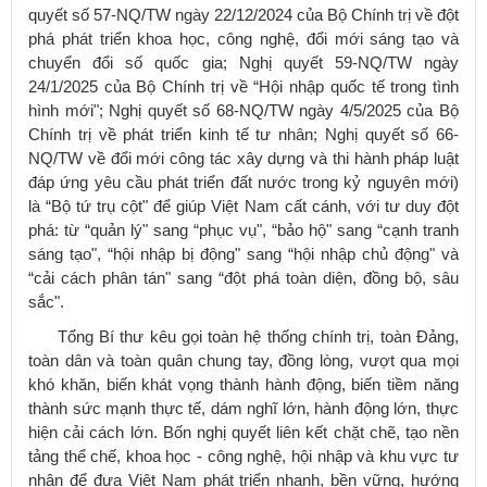
quyết số 57-NQ/TW ngày 22/12/2024 của Bộ Chính trị về đột
phá phát triển khoa học, công nghệ, đổi mới sáng tạo và
chuyển đổi số quốc gia; Nghị quyết 59-NQ/TW ngày
24/1/2025 của Bộ Chính trị về “Hội nhập quốc tế trong tình
hình mới"; Nghị quyết số 68-NQ/TW ngày 4/5/2025 của Bộ
Chính trị về phát triển kinh tế tư nhân; Nghị quyết số 66-
NQ/TW về đổi mới công tác xây dựng và thi hành pháp luật
đáp ứng yêu cầu phát triển đất nước trong kỷ nguyên mới)
là “Bộ tứ trụ cột" để giúp Việt Nam cất cánh, với tư duy đột
phá: từ “quản lý" sang “phục vụ", “bảo hộ" sang “cạnh tranh
sáng tạo", “hội nhập bị động" sang “hội nhập chủ động" và
“cải cách phân tán" sang “đột phá toàn diện, đồng bộ, sâu
sắc".​
Tổng Bí thư kêu gọi toàn hệ thống chính trị, toàn Đảng,
toàn dân và toàn quân chung tay, đồng lòng, vượt qua mọi
khó khăn, biến khát vọng thành hành động, biến tiềm năng
thành sức mạnh thực tế, dám nghĩ lớn, hành động lớn, thực
hiện cải cách lớn. Bốn nghị quyết liên kết chặt chẽ, tạo nền
tảng thể chế, khoa học ‑ công nghệ, hội nhập và khu vực tư
nhân để đưa Việt Nam phát triển nhanh, bền vững, hướng