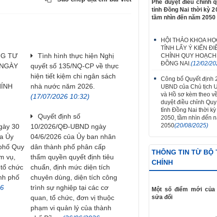
Phê duyệt điều chỉnh 
tỉnh Đồng Nai thời kỳ 2
tầm nhìn đến năm 2050
HỘI THẢO KHOA HỌ
TỈNH LẤY Ý KIẾN ĐI
NG TƯ
Tình hình thực hiện Nghị
CHỈNH QUY HOẠCH
ĐỒNG NAI.
(12/02/20
 NGÀY
quyết số 135/NQ-CP về thực
hiện tiết kiệm chi ngân sách
Công bố Quyết định
HÍNH
nhà nước năm 2026.
UBND của Chủ tịch 
và Hồ sơ kèm theo v
(17/07/2026 10:32)
duyệt điều chỉnh Qu
tỉnh Đồng Nai thời k
Quyết định số
2050, tầm nhìn đến 
2050
(20/08/2025)
gày 30
10/2026/QĐ-UBND ngày
a Ủy
04/6/2026 của Ủy ban nhân
 phố Quy
dân thành phố phân cấp
THÔNG TIN TỪ BỘ 
m vụ,
thẩm quyền quyết định tiêu
CHÍNH
 tổ chức
chuẩn, định mức diện tích
nh phố
chuyên dùng, diện tích công
26
trình sự nghiệp tại các cơ
Một số điểm mới của 
sửa đổi
quan, tổ chức, đơn vị thuộc
phạm vi quản lý của thành