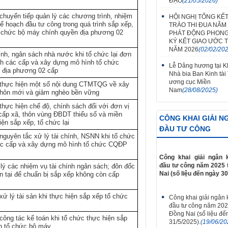
ĐẠO
(21/05/2026)
huyển tiếp quản lý các chương trình, nhiệm
HỘI NGHỊ TỔNG KẾ
kế hoạch đầu tư công trong quá trình sắp xếp,
TRÀO THI ĐUA NĂM 
ổ chức bộ máy chính quyền địa phương 02
PHÁT ĐỘNG PHONG
KÝ KẾT GIAO ƯỚC T
NĂM 2026
(02/02/20
hính, ngân sách nhà nước khi tổ chức lại đơn
nh các cấp và xây dựng mô hình tổ chức
Lễ Dâng hương tại Kh
 địa phương 02 cấp
Nhà bia Ban Kinh tài
ương cục Miền
thực hiện một số nội dung CTMTQG về xây
Nam
(28/08/2025)
thôn mới và giảm nghèo bền vững
hực hiện chế độ, chính sách đối với đơn vị
cấp xã, thôn vùng ĐBDT thiểu số và miền
CÔNG KHAI GIẢI N
ện sắp xếp, tổ chức lại
ĐẦU TƯ CÔNG
guyên tắc xử lý tài chính, NSNN khi tổ chức
ác cấp và xây dựng mô hình tổ chức CQĐP
Công khai giải ngân 
đầu tư công năm 2025 
lý các nhiệm vụ tài chính ngân sách; đôn đốc
Nai (số liệu đến ngày 30
ồn tại để chuẩn bị sắp xếp không còn cấp
xử lý tài sản khi thực hiện sắp xếp tổ chức
Công khai giải ngân
đầu tư công năm 202
Đồng Nai (số liệu đế
ông tác kế toán khi tổ chức thực hiện sắp
31/5/2025).
(19/06/20
ọn tổ chức bộ máy.