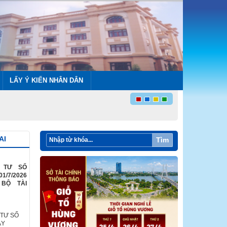
LẤY Ý KIẾN NHÂN DÂN
AI
Tìm
G TƯ SỐ
01/7/2026
BỘ TÀI
 TƯ SỐ
ÀY