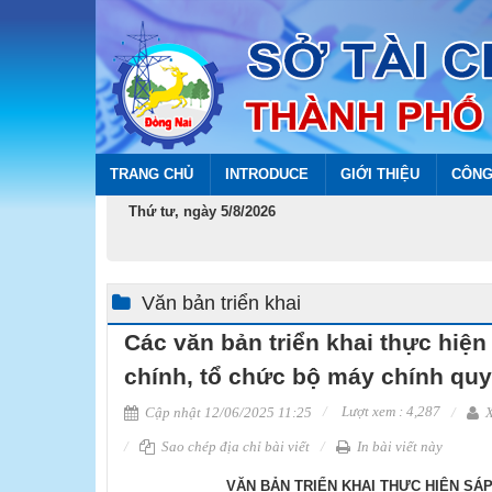
TRANG CHỦ
INTRODUCE
GIỚI THIỆU
CÔNG
Thứ tư, ngày 5/8/2026
Văn bản triển khai
Các văn bản triển khai thực hiệ
chính, tổ chức bộ máy chính qu
Lượt xem : 4,287
Cập nhật 12/06/2025 11:25
X
Sao chép địa chỉ bài viết
In bài viết này
VĂN BẢN TRIỂN KHAI THỰC HIỆN SÁP