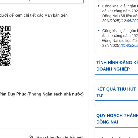
Công khai giải ngân
đầu tư công năm 202
 để xem chi tiết các Văn bản trên.
Đồng Nai (Số liệu đ
30/4/2025)
(12/05/20
Công khai giải ngân
đầu tư công năm 202
Đồng Nai (số liệu đế
28/2/2025)
(31/03/20
TÌNH HÌNH ĐĂNG K
DOANH NGHIỆP
KẾT QUẢ THU HÚT
Trần Duy Phúc (Phòng Ngân sách nhà nước)
TƯ
QUY HOẠCH THÀN
ĐỒNG NAI
Sao chép địa chỉ bài viết