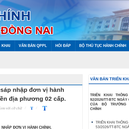
 KHAI
VĂN BẢN QPPL
HỎI ĐÁP
BỘ THỦ TỤC HÀNH CHÍNH
VĂN BẢN TRIỂN KH
n sáp nhập đơn vị hành
TRIỂN KHAI THÔN
yền địa phương 02 cấp.
92/2026/TT-BTC NGÀY 
CỦA BỘ TRƯỞNG 
em với cỡ chữ
CHÍNH
TRIỂN KHAI THÔNG
53/2026/TT-BTC NG
 NHẬP ĐƠN VỊ HÀNH CHÍNH,