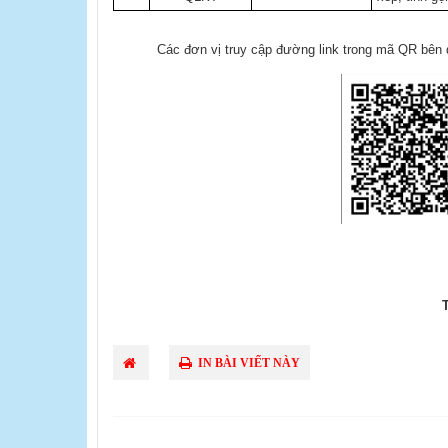
Các đơn vị truy cập đường link trong mã QR bên dưới
IN BÀI VIẾT NÀY