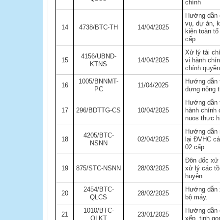
chính
Hướng dẫn c
vụ, dự án, 
14
4738/BTC-TH
14/04/2025
kiện toàn t
cấp
Xử lý tài c
4156/UBND-
15
14/04/2025
vị hành chí
KTNS
chính quyền
1005/BNNMT-
Hướng dẫn 
16
11/04/2025
PC
dựng nông 
Hướng dẫn t
17
296/BDTTG-CS
10/04/2025
hành chính 
nuos thực hi
Hướng dẫn n
4205/BTC-
18
02/04/2025
lại ĐVHC c
NSNN
02 cấp
Đôn đốc xử 
19
875/STC-NSNN
28/03/2025
xử lý các t
huyện
2454/BTC-
​Hướng dẫn 
20
28/02/2025
QLCS
bộ máy.
1010/BTC-
Hướng dẫn c
21
23/01/2025
QLKT
xếp, tinh g