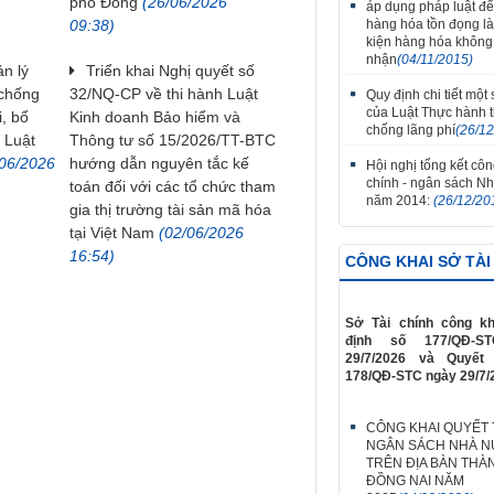
phố Đồng
(26/06/2026
áp dụng pháp luật để
hàng hóa tồn đọng là 
09:38)
kiện hàng hóa không
nhận
(04/11/2015)
ản lý
Triển khai Nghị quyết số
 chống
32/NQ-CP về thi hành Luật
Quy định chi tiết một
của Luật Thực hành ti
i, bổ
Kinh doanh Bảo hiểm và
chống lãng phí
(26/1
 Luật
Thông tư số 15/2026/TT-BTC
06/2026
hướng dẫn nguyên tắc kế
Hội nghị tổng kết công
chính - ngân sách N
toán đối với các tổ chức tham
năm 2014:
(26/12/20
gia thị trường tài sản mã hóa
tại Việt Nam
(02/06/2026
16:54)
CÔNG KHAI SỞ TÀI
Sở Tài chính công kh
định số 177/QĐ-S
29/7/2026 và Quyết
178/QĐ-STC ngày 29/7/
CÔNG KHAI QUYẾT
NGÂN SÁCH NHÀ 
TRÊN ĐỊA BÀN THÀ
ĐỒNG NAI NĂM