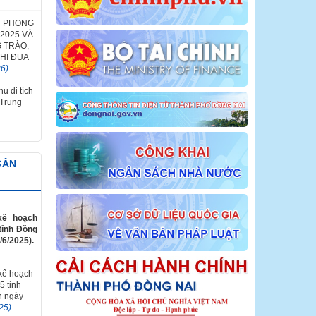
T PHONG
2025 VÀ
 TRÀO,
HI ĐUA
26)
u di tích
 Trung
GÂN
kế hoạch
tỉnh Đồng
/6/2025).
 kế hoạch
5 tỉnh
n ngày
25)