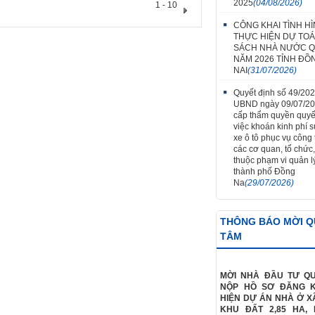
2025
(04/08/2026)
1 - 10
CÔNG KHAI TÌNH H
THỰC HIỆN DỰ TO
SÁCH NHÀ NƯỚC Q
NĂM 2026 TỈNH ĐỒ
NAI
(31/07/2026)
Quyết định số 49/20
UBND ngày 09/07/2
cấp thẩm quyền quyế
việc khoán kinh phí 
xe ô tô phục vụ công t
các cơ quan, tổ chức,
thuộc phạm vi quản l
thành phố Đồng
Na
(29/07/2026)
THÔNG BÁO MỜI 
TÂM
MỜI NHÀ ĐẦU TƯ Q
NỘP HỒ SƠ ĐĂNG 
HIỆN DỰ ÁN NHÀ Ở XÃ
KHU ĐẤT 2,85 HA,