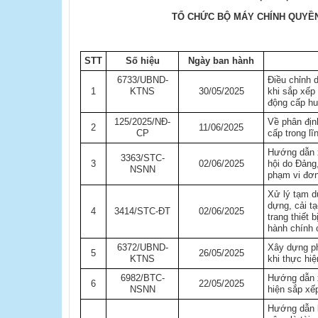
TỔ CHỨC BỘ MÁY CHÍNH QUYỀN
STT
Số hiệu
Ngày ban hành
6733/UBND-
Điều chỉnh 
1
KTNS
30/05/2025
khi sắp xếp
động cấp h
125/2025/NĐ-
Về phân địn
2
11/06/2025
CP
cấp trong l
Hướng dẫn x
3363/STC-
3
02/06/2025
hội do Đảng
NSNN
phạm vi đơn
​Xử lý tạm d
dựng, cải t
4
3414/STC-ĐT
02/06/2025
trang thiết 
hành chính 
6372/UBND-
Xây dựng ph
5
26/05/2025
KTNS
khi thực hiệ
6982/BTC-
Hướng dẫn x
6
22/05/2025
NSNN
hiện sắp xế
Hướng dẫn b