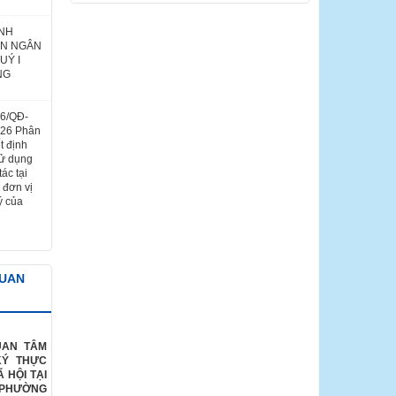
ÌNH
ÁN NGÂN
UÝ I
NG
26/QĐ-
026 Phân
t định
sử dụng
ác tại
 đơn vị
ý của
QUAN
UAN TÂM
KÝ THỰC
 HỘI TẠI
 PHƯỜNG