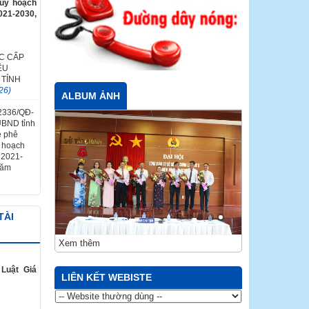
quy hoạch
021-2030,
C CẤP
ỀU
 TỈNH
26)
ALBUM ẢNH
 2336/QĐ-
UBND tỉnh
ề phê
y hoạch
ỳ 2021-
năm
TÀI
Xem thêm
Luật Giá
LIÊN KẾT WEBISTE