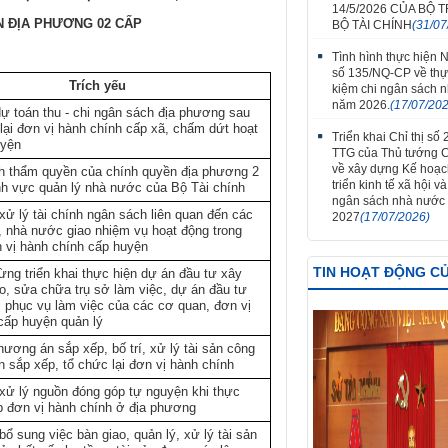
14/5/2026 CỦA BỘ
 ĐỊA PHƯƠNG 02 CẤP
BỘ TÀI CHÍNH
(31/07
Tình hình thực hiện 
số 135/NQ-CP về thực
Trích yếu
kiệm chi ngân sách 
năm 2026.
(17/07/20
dự toán thu - chi ngân sách địa phương sau
 lại đơn vị hành chính cấp xã, chấm dứt hoạt
Triển khai Chỉ thị số 
uyện
TTG của Thủ tướng 
về xây dựng Kế hoạc
h thẩm quyền của chính quyền địa phương 2
triển kinh tế xã hội v
ĩnh vực quản lý nhà nước của Bộ Tài chính
ngân sách nhà nước
ử lý tài chính ngân sách liên quan đến các
2027
(17/07/2026)
, nhà nước giao nhiệm vụ hoạt động trong
 vị hành chính cấp huyện
TIN HOẠT ĐỘNG C
ừng triển khai thực hiện dự án đầu tư xây
ạo, sửa chữa trụ sở làm việc, dự án đầu tư
bị phục vụ làm việc của các cơ quan, đơn vị
cấp huyện quản lý
ương án sắp xếp, bố trí, xử lý tài sản công
n sắp xếp, tổ chức lại đơn vị hành chính
ử lý nguồn đóng góp tự nguyện khi thực
p đơn vị hành chính ở địa phương
ổ sung việc bàn giao, quản lý, xử lý tài sản