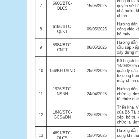
công là tài 
6606/BTC-
7
15/05/2025
quyền sở hữ
QLCS
nhà nước kh
chính
Hướng dẫn 
6196/BTC-
8
09/05/2025
công việc kế
QLKT
bộ máy
Hướng dẫn 
5984/BTC-
9
06/05/2025
cầu sắp xếp
CNTT
xây dựng mô
Kế hoạch tr
14/04/2025 
10
156/KH-UBND
25/04/2025
quản lý các
tư công tron
máy chính 
1926/STC-
​Hướng dẫn 
11
NSNN​
24/04/2025
chức lại đơ
tổ chức chí
T​riển khai
1846/STC-
của Bô Tài 
12
22/04/2025
GCS&DN
xếp, bố trí,
chức lại đơ
Hướng dẫn bổ
4891/BTC-
13
15/04/2025
công khi thự
QLCS