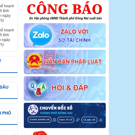
 kế hoạch
5 tỉnh
ến ngày
25)
 kế hoạch
5 tỉnh
n ngày
25)
Ý
 ĐẦU
H PHỐ