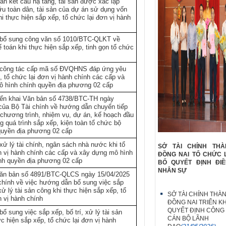
sản kết cấu hạ tầng, tài sản được xác lập
u toàn dân, tài sản của dự án sử dụng vốn
i thực hiện sắp xếp, tổ chức lại đơn vị hành
bổ sung công văn số 1010/BTC-QLKT về
 toán khi thực hiện sắp xếp, tinh gọn tổ chức
công tác cấp mã số ĐVQHNS đáp ứng yêu
, tổ chức lại đơn vị hành chính các cấp và
 hình chính quyền địa phương 02 cấp
iển khai Văn bản số 4738/BTC-TH ngày
của Bộ Tài chính về hướng dẫn chuyển tiếp
 chương trình, nhiệm vụ, dự án, kế hoạch đầu
g quá trình sắp xếp, kiện toàn tổ chức bộ
quyền địa phương 02 cấp
xử lý tài chính, ngân sách nhà nước khi tổ
SỞ TÀI CHÍNH TH
n vị hành chính các cấp và xây dựng mô hình
ĐỒNG NAI TỔ CHỨC 
nh quyền địa phương 02 cấp
BỐ QUYẾT ĐỊNH ĐI
NHÂN SỰ
 Văn bản số 4891/BTC-QLCS ngày 15/04/2025
chính về việc hướng dẫn bổ sung việc sắp
 xử lý tài sản công khi thực hiện sắp xếp, tổ
SỞ TÀI CHÍNH THÀ
n vị hành chính
ĐỒNG NAI TRIỂN KH
QUYẾT ĐỊNH CÔNG
 sung việc sắp xếp, bố trí, xử lý tài sản
CÁN BỘ LÃNH
c hiện sắp xếp, tổ chức lại đơn vị hành