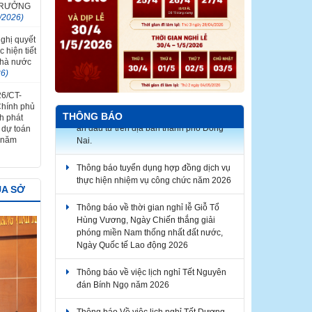
 TRƯỞNG
/2026)
Nghị quyết
 hiện tiết
nhà nước
26)
Đề nghị thực hiện các chế độ báo cáo
26/CT-
giám sát, đánh giá đầu tư đối với các dự
Chính phủ
THÔNG BÁO
án đầu tư trên địa bàn thành phố Đồng
h phát
Nai.
à dự toán
 năm
Thông báo tuyển dụng hợp đồng dịch vụ
thực hiện nhiệm vụ công chức năm 2026
ỦA SỞ
Thông báo về thời gian nghỉ lễ Giỗ Tổ
Hùng Vương, Ngày Chiến thắng giải
phóng miền Nam thống nhất đất nước,
Ngày Quốc tế Lao động 2026
Thông báo về việc lịch nghỉ Tết Nguyên
đán Bính Ngọ năm 2026
Thông báo Về việc lịch nghỉ Tết Dương