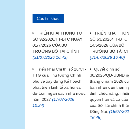
Các tin khác
TRIỂN KHAI THÔNG TƯ
TRIỂN KHAI THÔ
SỐ 92/2026/TT-BTC NGÀY
SỐ 53/2026/TT-BTC
01/7/2026 CỦA BỘ
14/5/2026 CỦA BỘ
TRƯỞNG BỘ TÀI CHÍNH
TRƯỞNG BỘ TÀI C
(31/07/2026 16:42)
(31/07/2026 16:40)
Triển khai Chỉ thị số 26/CT-
Quyết định số
TTG của Thủ tướng Chính
38/2026/QĐ-UBND n
phủ về xây dựng Kế hoạch
tháng 6 năm 2026 củ
phát triển kinh tế xã hội và
ban nhân dân thành
dự toán ngân sách nhà nước
định chức năng, nhiệ
năm 2027
(17/07/2026
quyền hạn và cơ cấu
10:24)
của Sở Tài chính thà
Đồng Nai.
(15/07/20
16:45)