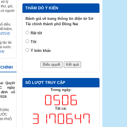
 xử lý
thư, gói,
THĂM DÒ Ý KIẾN
 có người
Đánh giá về trang thông tin điện tử Sở
Tài chính thành phố Đồng Nai
 số điều
ết kiệm,
Rất tốt
2/2014)
Tốt
 tác tài
hà nước
Ý kiến khác
14)
 CHÍNH
SỐ LƯỢT TRUY CẬP
ai Quyết
TC ngày
Trong ngày:
 định số
2026
Tất cả:
 TOÁN
NƯỚC
NH PHỐ