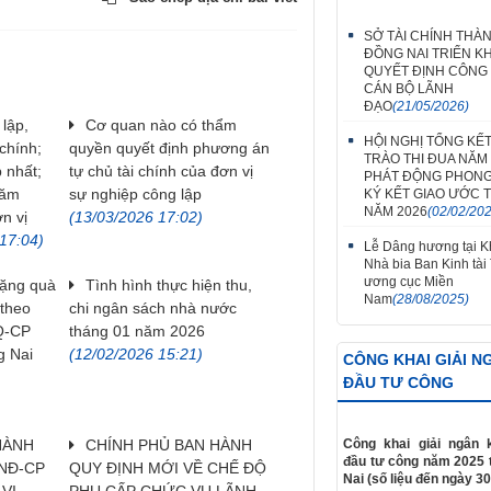
SỞ TÀI CHÍNH THÀ
ĐỒNG NAI TRIỂN KH
QUYẾT ĐỊNH CÔNG
CÁN BỘ LÃNH
ĐẠO
(21/05/2026)
 lập,
Cơ quan nào có thẩm
HỘI NGHỊ TỔNG KẾ
chính;
quyền quyết định phương án
TRÀO THI ĐUA NĂM 
 nhất;
tự chủ tài chính của đơn vị
PHÁT ĐỘNG PHONG
năm
sự nghiệp công lập
KÝ KẾT GIAO ƯỚC T
NĂM 2026
(02/02/20
n vị
(13/03/2026 17:02)
17:04)
Lễ Dâng hương tại Kh
Nhà bia Ban Kinh tài
ương cục Miền
tặng quà
Tình hình thực hiện thu,
Nam
(28/08/2025)
theo
chi ngân sách nhà nước
Q-CP
tháng 01 năm 2026
g Nai
(12/02/2026 15:21)
CÔNG KHAI GIẢI N
ĐẦU TƯ CÔNG
Công khai giải ngân 
HÀNH
CHÍNH PHỦ BAN HÀNH
đầu tư công năm 2025 
/NĐ-CP
QUY ĐỊNH MỚI VỀ CHẾ ĐỘ
Nai (số liệu đến ngày 30