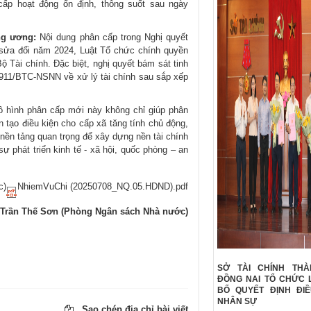
cấp hoạt động ổn định, thông suốt sau ngày
ung ương:
Nội dung phân cấp trong Nghị quyết
sửa đổi năm 2024, Luật Tổ chức chính quyền
Tài chính. Đặc biệt, nghị quyết bám sát tinh
911/BTC-NSNN về xử lý tài chính sau sắp xếp
 hình phân cấp mới này không chỉ giúp phân
 tạo điều kiện cho cấp xã tăng tính chủ động,
à nền tảng quan trọng để xây dựng nền tài chính
ự phát triển kinh tế - xã hội, quốc phòng – an
)​
NhiemVuChi (20250708_NQ.05.HDND).pdf
Trần Thế Sơn (Phòng Ngân sách Nhà nước)
SỞ TÀI CHÍNH TH
ĐỒNG NAI TỔ CHỨC 
BỐ QUYẾT ĐỊNH ĐI
NHÂN SỰ
Sao chép địa chỉ bài viết