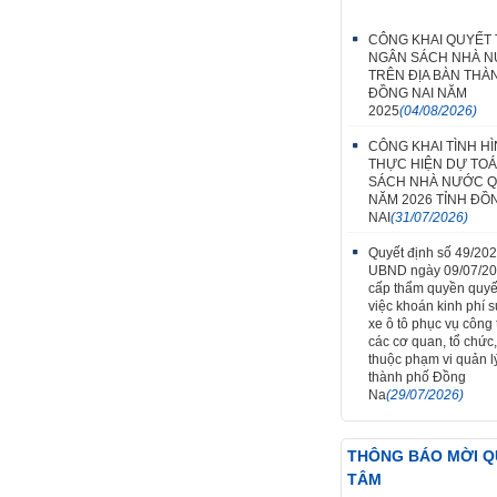
CÔNG KHAI QUYẾT
NGÂN SÁCH NHÀ 
TRÊN ĐỊA BÀN THÀ
ĐỒNG NAI NĂM
2025
(04/08/2026)
CÔNG KHAI TÌNH H
THỰC HIỆN DỰ TO
SÁCH NHÀ NƯỚC Q
NĂM 2026 TỈNH ĐỒ
NAI
(31/07/2026)
Quyết định số 49/20
UBND ngày 09/07/2
cấp thẩm quyền quyế
việc khoán kinh phí 
xe ô tô phục vụ công t
các cơ quan, tổ chức,
thuộc phạm vi quản l
thành phố Đồng
Na
(29/07/2026)
THÔNG BÁO MỜI 
TÂM