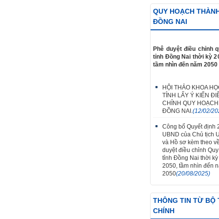
QUY HOẠCH THÀN
ĐỒNG NAI
Phê duyệt điều chỉnh 
tỉnh Đồng Nai thời kỳ 2
tầm nhìn đến năm 2050
HỘI THẢO KHOA HỌ
TỈNH LẤY Ý KIẾN ĐI
CHỈNH QUY HOẠCH
ĐỒNG NAI.
(12/02/20
Công bố Quyết định
UBND của Chủ tịch 
và Hồ sơ kèm theo v
duyệt điều chỉnh Qu
tỉnh Đồng Nai thời k
2050, tầm nhìn đến 
2050
(20/08/2025)
THÔNG TIN TỪ BỘ 
CHÍNH