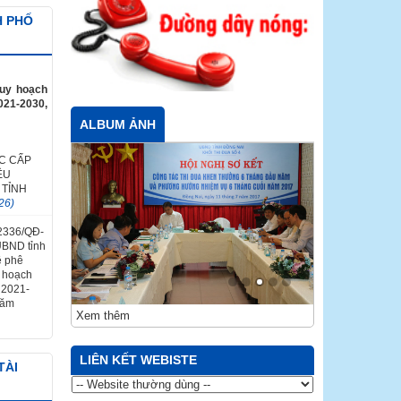
H PHỐ
quy hoạch
021-2030,
ALBUM ẢNH
C CẤP
ỀU
 TỈNH
26)
 2336/QĐ-
UBND tỉnh
ề phê
y hoạch
ỳ 2021-
năm
Xem thêm
LIÊN KẾT WEBISTE
TÀI