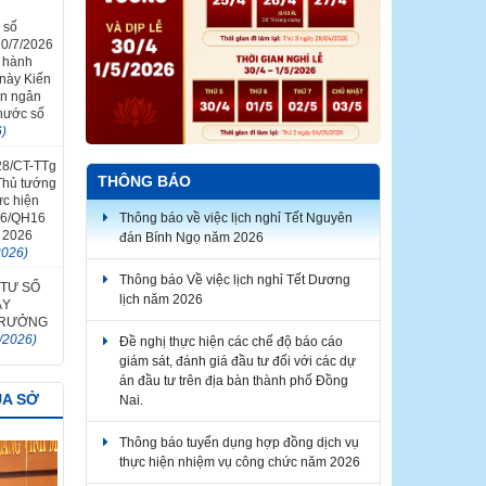
 số
0/7/2026
n hành
 này Kiến
in ngân
 nước số
6)
 28/CT-TTg
THÔNG BÁO
Thủ tướng
ực hiện
Thông báo về việc lịch nghỉ Tết Nguyên
26/QH16
đán Bính Ngọ năm 2026
 2026
2026)
Thông báo Về việc lịch nghỉ Tết Dương
 TƯ SỐ
lịch năm 2026
ÀY
 TRƯỞNG
Đề nghị thực hiện các chế độ báo cáo
/2026)
giám sát, đánh giá đầu tư đối với các dự
án đầu tư trên địa bàn thành phố Đồng
Nai.
ỦA SỞ
Thông báo tuyển dụng hợp đồng dịch vụ
thực hiện nhiệm vụ công chức năm 2026