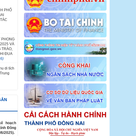
NH PHỐ
AI
 TÁC
T PHONG
2025 VÀ
 TRÀO,
HI ĐUA
26)
u di tích
 Trung
GÂN
kế hoạch
tỉnh Đồng
/6/2025).