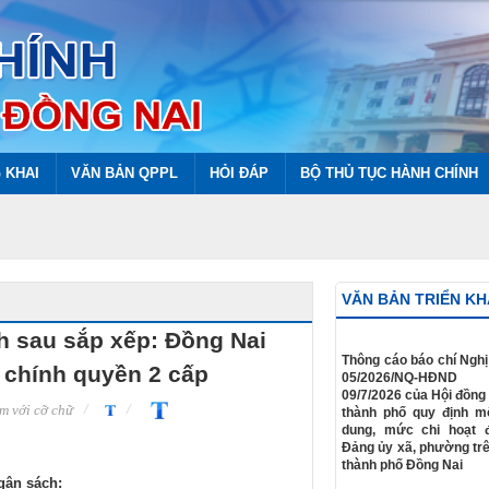
 KHAI
VĂN BẢN QPPL
HỎI ĐÁP
BỘ THỦ TỤC HÀNH CHÍNH
VĂN BẢN TRIỂN KH
h sau sắp xếp: Đồng Nai
​Thông cáo báo chí Nghị
 chính quyền 2 cấp
05/2026/NQ-HĐN
09/7/2026 của Hội đồng
m với cỡ chữ
thành phố quy định m
dung, mức chi hoạt 
Đảng ủy xã, phường trê
thành phố Đồng Nai
gân sách: