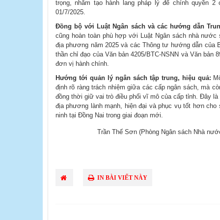
trọng, nhằm tạo hành lang pháp lý để chính quyền 2 
01/7/2025.
Đồng bộ với Luật Ngân sách và các hướng dẫn Tr
cũng hoàn toàn phù hợp với Luật Ngân sách nhà nước 
địa phương năm 2025 và các Thông tư hướng dẫn của Bộ 
thần chỉ đạo của Văn bản 4205/BTC-NSNN và Văn bản 8
đơn vị hành chính.
Hướng tới quản lý ngân sách tập trung, hiệu quả:
Mô
định rõ ràng trách nhiệm giữa các cấp ngân sách, mà còn
đồng thời giữ vai trò điều phối vĩ mô của cấp tỉnh. Đây l
địa phương lành mạnh, hiện đại và phục vụ tốt hơn cho s
ninh tại Đồng Nai trong giai đoạn mới.
Trần Thế Sơn (Phòng Ngân sách Nhà nước
IN BÀI VIẾT NÀY