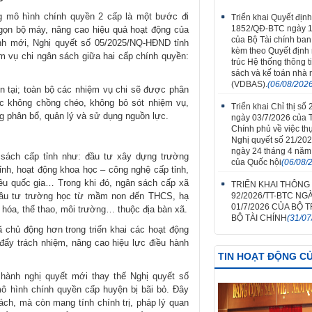
g mô hình chính quyền 2 cấp là một bước đi
Triển khai Quyết định
1852/QĐ-BTC ngày 1
gọn bộ máy, nâng cao hiệu quả hoạt động của
của Bộ Tài chính ba
nh mới, Nghị quyết số 05/2025/NQ-HĐND tỉnh
kèm theo Quyết định
ệm vụ chi ngân sách giữa hai cấp chính quyền:
trúc Hệ thống thông t
sách và kế toán nhà
(VDBAS).
(06/08/202
n tại; toàn bộ các nhiệm vụ chi sẽ được phân
tắc không chồng chéo, không bỏ sót nhiệm vụ,
Triển khai Chỉ thị số
ng phân bổ, quản lý và sử dụng nguồn lực.
ngày 03/7/2026 của 
Chính phủ về việc th
Nghị quyết số 21/20
ngày 24 tháng 4 năm
n sách cấp tỉnh như: đầu tư xây dựng trường
của Quốc hội
(06/08/
tỉnh, hoạt động khoa học – công nghệ cấp tỉnh,
iêu quốc gia… Trong khi đó, ngân sách cấp xã
TRIỂN KHAI THÔNG
92/2026/TT-BTC NG
 đầu tư trường học từ mầm non đến THCS, hạ
01/7/2026 CỦA BỘ
n hóa, thể thao, môi trường… thuộc địa bàn xã.
BỘ TÀI CHÍNH
(31/07
 chủ động hơn trong triển khai các hoạt động
 đẩy trách nhiệm, nâng cao hiệu lực điều hành
TIN HOẠT ĐỘNG C
hành nghị quyết mới thay thế Nghị quyết số
ô hình chính quyền cấp huyện bị bãi bỏ. Đây
sách, mà còn mang tính chính trị, pháp lý quan