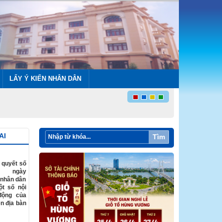
LẤY Ý KIẾN NHÂN DÂN
AI
Tìm
 quyết số
D ngày
 nhân dân
ột số nội
động của
n địa bàn