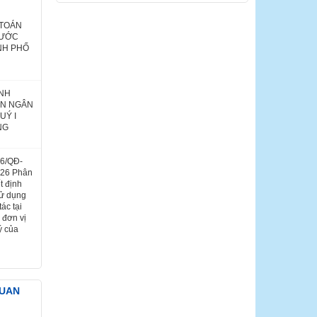
 TOÁN
NƯỚC
NH PHỐ
ÌNH
ÁN NGÂN
UÝ I
NG
26/QĐ-
026 Phân
t định
sử dụng
ác tại
 đơn vị
ý của
QUAN