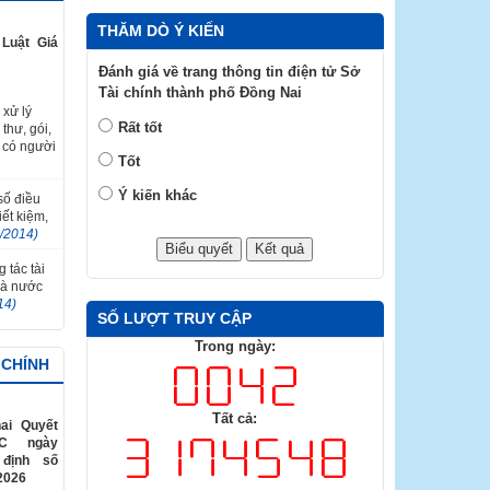
THĂM DÒ Ý KIẾN
Luật Giá
Đánh giá về trang thông tin điện tử Sở
Tài chính thành phố Đồng Nai
 xử lý
Rất tốt
thư, gói,
 có người
Tốt
Ý kiến khác
 số điều
ết kiệm,
2/2014)
 tác tài
hà nước
14)
SỐ LƯỢT TRUY CẬP
Trong ngày:
 CHÍNH
Tất cả:
ai Quyết
TC ngày
 định số
2026