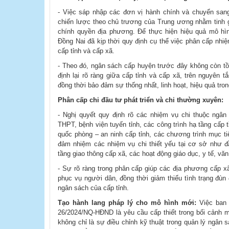
- Việc sáp nhập các đơn vị hành chính và chuyển san
chiến lược theo chủ trương của Trung ương nhằm tinh 
chính quyền địa phương. Để thực hiện hiệu quả mô hì
Đồng Nai đã kịp thời quy định cụ thể việc phân cấp nhi
cấp tỉnh và cấp xã.
- Theo đó, ngân sách cấp huyện trước đây không còn tồ
định lại rõ ràng giữa cấp tỉnh và cấp xã, trên nguyên 
đồng thời bảo đảm sự thống nhất, linh hoạt, hiệu quả tro
Phân cấp chi đầu tư phát triển và chi thường xuyên:
- Nghị quyết quy định rõ các nhiệm vụ chi thuộc ngâ
THPT, bệnh viện tuyến tỉnh, các công trình hạ tầng cấp 
quốc phòng – an ninh cấp tỉnh, các chương trình mục t
đảm nhiệm các nhiệm vụ chi thiết yếu tại cơ sở như
tầng giao thông cấp xã, các hoạt động giáo dục, y tế, vă
- Sự rõ ràng trong phân cấp giúp các địa phương cấp xã
phục vụ người dân, đồng thời giảm thiểu tình trạng đùn
ngân sách của cấp tỉnh.
Tạo hành lang pháp lý cho mô hình mới:
Việc ban 
26/2024/NQ-HĐND là yêu cầu cấp thiết trong bối cảnh m
không chỉ là sự điều chỉnh kỹ thuật trong quản lý ngân 