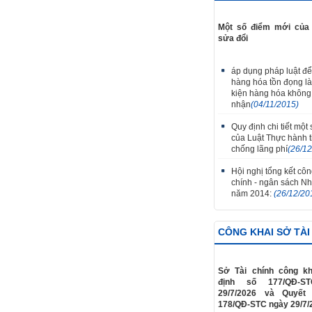
Một số điểm mới của 
sửa đổi
áp dụng pháp luật để
hàng hóa tồn đọng là 
kiện hàng hóa không
nhận
(04/11/2015)
Quy định chi tiết một
của Luật Thực hành ti
chống lãng phí
(26/1
Hội nghị tổng kết công
chính - ngân sách N
năm 2014:
(26/12/20
CÔNG KHAI SỞ TÀI
Sở Tài chính công kh
định số 177/QĐ-S
29/7/2026 và Quyết
178/QĐ-STC ngày 29/7/