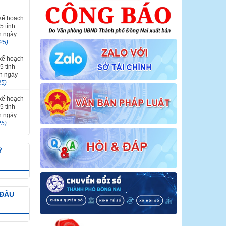
 kế hoạch
5 tỉnh
n ngày
25)
 kế hoạch
5 tỉnh
ến ngày
25)
 kế hoạch
5 tỉnh
n ngày
25)
Ý
 ĐẦU