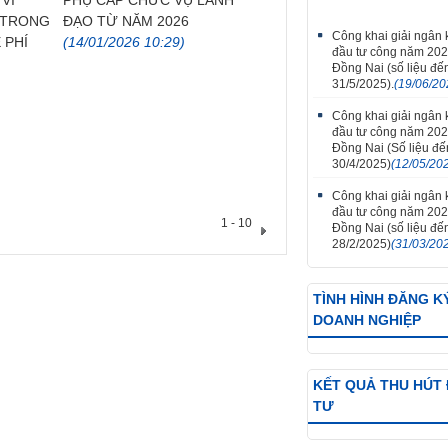
VI
PHỤ CẤP CHỨC VỤ LÃNH
 TRONG
ĐẠO TỪ NĂM 2026
Công khai giải ngân
 PHÍ
(14/01/2026 10:29)
đầu tư công năm 202
Đồng Nai (số liệu đế
31/5/2025).
(19/06/20
Công khai giải ngân
đầu tư công năm 202
Đồng Nai (Số liệu đ
30/4/2025)
(12/05/20
Công khai giải ngân
đầu tư công năm 202
1 - 10
Đồng Nai (số liệu đế
28/2/2025)
(31/03/20
TÌNH HÌNH ĐĂNG K
DOANH NGHIỆP
KẾT QUẢ THU HÚT
TƯ