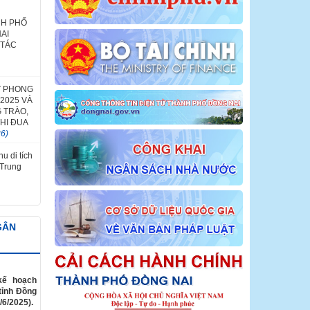
NH PHỐ
AI
 TÁC
T PHONG
2025 VÀ
 TRÀO,
HI ĐUA
26)
u di tích
 Trung
GÂN
kế hoạch
tỉnh Đồng
/6/2025).