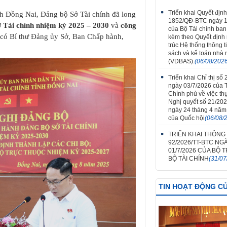
Triển khai Quyết định
nh Đồng Nai, Đảng bộ Sở Tài chính đã long
1852/QĐ-BTC ngày 1
 Tài chính nhiệm kỳ 2025 – 2030
và
công
của Bộ Tài chính ba
 có Bí thư Đảng ủy Sở, Ban Chấp hành,
kèm theo Quyết định
trúc Hệ thống thông t
sách và kế toán nhà
(VDBAS).
(06/08/202
Triển khai Chỉ thị số
ngày 03/7/2026 của 
Chính phủ về việc th
Nghị quyết số 21/20
ngày 24 tháng 4 năm
của Quốc hội
(06/08/
TRIỂN KHAI THÔNG
92/2026/TT-BTC NG
01/7/2026 CỦA BỘ
BỘ TÀI CHÍNH
(31/07
TIN HOẠT ĐỘNG C