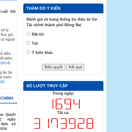
THĂM DÒ Ý KIẾN
Luật Giá
Đánh giá về trang thông tin điện tử Sở
Tài chính thành phố Đồng Nai
 xử lý
Rất tốt
thư, gói,
 có người
Tốt
Ý kiến khác
 số điều
ết kiệm,
2/2014)
 tác tài
hà nước
14)
SỐ LƯỢT TRUY CẬP
Trong ngày:
 CHÍNH
Tất cả:
ai Quyết
TC ngày
 định số
2026