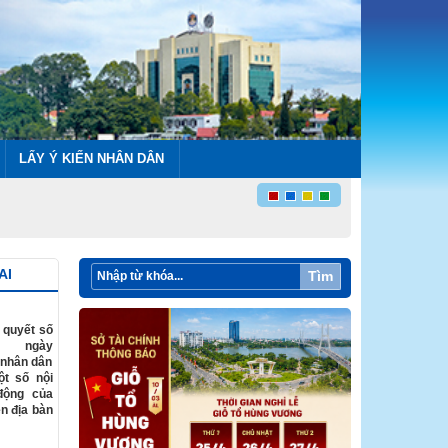
LẤY Ý KIẾN NHÂN DÂN
AI
Tìm
 quyết số
D ngày
 nhân dân
ột số nội
động của
n địa bàn