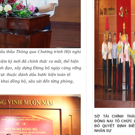
ấu thầu Thông qua Chương trình Hội nghị
iệm kỳ mới đã chính thức ra mắt, thể hiện
lãnh đạo, xây dựng Đảng bộ ngày càng vững
rực thuộc đánh dấu bước kiện toàn tổ
 khai đồng bộ, sâu sát đến từng phòng,
SỞ TÀI CHÍNH TH
ĐỒNG NAI TỔ CHỨC 
BỐ QUYẾT ĐỊNH ĐI
NHÂN SỰ