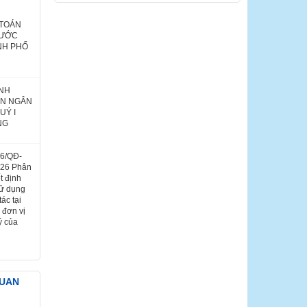
 TOÁN
NƯỚC
NH PHỐ
ÌNH
ÁN NGÂN
UÝ I
NG
26/QĐ-
026 Phân
t định
sử dụng
ác tại
 đơn vị
ý của
QUAN