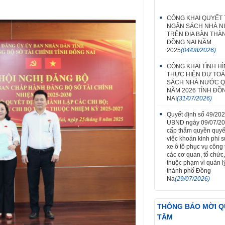
CÔNG KHAI QUYẾT
NGÂN SÁCH NHÀ 
TRÊN ĐỊA BÀN THÀ
ĐỒNG NAI NĂM
2025
(04/08/2026)
CÔNG KHAI TÌNH H
THỰC HIỆN DỰ TO
SÁCH NHÀ NƯỚC Q
NĂM 2026 TỈNH ĐỒ
NAI
(31/07/2026)
Quyết định số 49/20
UBND ngày 09/07/2
cấp thẩm quyền quyế
việc khoán kinh phí 
xe ô tô phục vụ công t
các cơ quan, tổ chức,
thuộc phạm vi quản l
thành phố Đồng
Na
(29/07/2026)
THÔNG BÁO MỜI 
TÂM