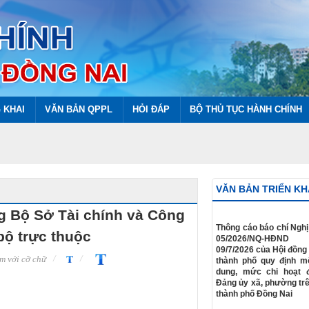
 KHAI
VĂN BẢN QPPL
HỎI ĐÁP
BỘ THỦ TỤC HÀNH CHÍNH
VĂN BẢN TRIỂN KH
 Bộ Sở Tài chính và Công
​Thông cáo báo chí Nghị
bộ trực thuộc
05/2026/NQ-HĐN
09/7/2026 của Hội đồng
m với cỡ chữ
thành phố quy định m
dung, mức chi hoạt 
Đảng ủy xã, phường trê
thành phố Đồng Nai