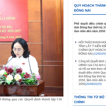
QUY HOẠCH THÀN
ĐỒNG NAI
Phê duyệt điều chỉnh 
tỉnh Đồng Nai thời kỳ 2
tầm nhìn đến năm 2050
HỘI THẢO KHOA HỌ
TỈNH LẤY Ý KIẾN ĐI
CHỈNH QUY HOẠCH
ĐỒNG NAI.
(12/02/20
Công bố Quyết định
UBND của Chủ tịch 
và Hồ sơ kèm theo v
duyệt điều chỉnh Qu
tỉnh Đồng Nai thời k
2050, tầm nhìn đến 
2050
(20/08/2025)
THÔNG TIN TỪ BỘ 
 thông qua các Quyết định thành lập Chi
CHÍNH