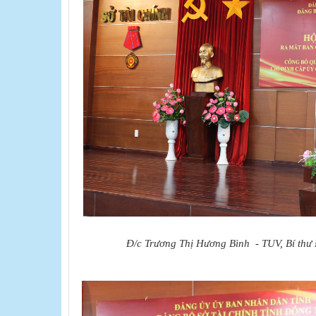
Đ/c Trương Thị Hương Bình ​ - TUV, Bí thư