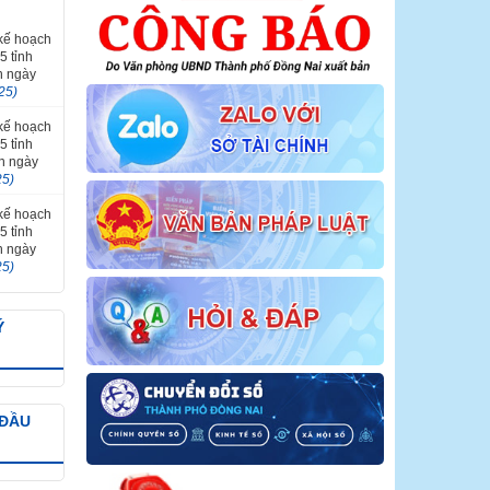
 kế hoạch
5 tỉnh
n ngày
25)
 kế hoạch
5 tỉnh
ến ngày
25)
 kế hoạch
5 tỉnh
n ngày
25)
Ý
 ĐẦU