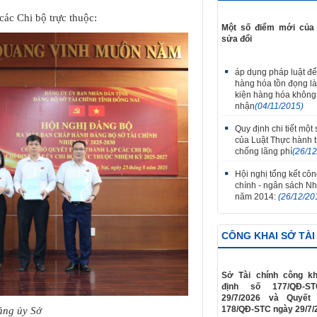
ác Chi bộ trực thuộc:
Một số điểm mới của 
sửa đổi
áp dụng pháp luật để
hàng hóa tồn đọng là 
kiện hàng hóa không
nhận
(04/11/2015)
Quy định chi tiết một
của Luật Thực hành ti
chống lãng phí
(26/1
Hội nghị tổng kết công
chính - ngân sách N
năm 2014:
(26/12/20
CÔNG KHAI SỞ TÀI
Sở Tài chính công kh
định số 177/QĐ-S
29/7/2026 và Quyết
178/QĐ-STC ngày 29/7/
ảng ủy Sở