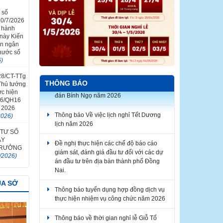
 số
0/7/2026
n hành
 này Kiến
in ngân
 nước số
6)
 28/CT-TTg
THÔNG BÁO
Thủ tướng
ực hiện
Thông báo Về việc lịch nghỉ Tết Dương
26/QH16
lịch năm 2026
 2026
2026)
Đề nghị thực hiện các chế độ báo cáo
giám sát, đánh giá đầu tư đối với các dự
 TƯ SỐ
ÀY
án đầu tư trên địa bàn thành phố Đồng
 TRƯỞNG
Nai.
/2026)
Thông báo tuyển dụng hợp đồng dịch vụ
thực hiện nhiệm vụ công chức năm 2026
ỦA SỞ
Thông báo về thời gian nghỉ lễ Giỗ Tổ
Hùng Vương, Ngày Chiến thắng giải
phóng miền Nam thống nhất đất nước,