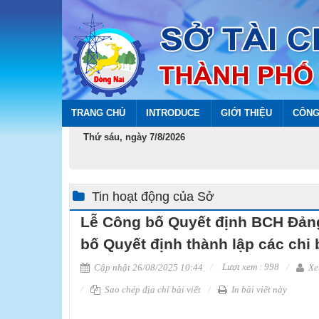
TRANG CHỦ
INTRODUCE
GIỚI THIỆU
CÔNG
Thứ sáu, ngày 7/8/2026
Tin hoạt động của Sở
Lễ Công bố Quyết định BCH Đảng
bố Quyết định thành lập các chi 
Lượt xem : 998
Cập nhật 26/08/2025 10:44
Xe
Sao chép địa chỉ bài viết
In bài viết này