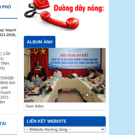
H PHỐ
quy hoạch
021-2030,
ALBUM ẢNH
C CẤP
ỀU
 TỈNH
26)
 2336/QĐ-
UBND tỉnh
ề phê
y hoạch
ỳ 2021-
năm
Xem thêm
LIÊN KẾT WEBISTE
TÀI