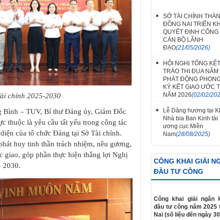
SỞ TÀI CHÍNH THÀ
ĐỒNG NAI TRIỂN KH
QUYẾT ĐỊNH CÔNG
CÁN BỘ LÃNH
ĐẠO
(21/05/2026)
HỘI NGHỊ TỔNG KẾ
TRÀO THI ĐUA NĂM 
PHÁT ĐỘNG PHONG
KÝ KẾT GIAO ƯỚC T
NĂM 2026
(02/02/20
i chính 2025-2030​
Lễ Dâng hương tại Kh
 Bình – TUV, Bí thư Đảng ủy, Giám Đốc
Nhà bia Ban Kinh tài
ực thuộc là yêu cầu tất yếu trong công tác
ương cục Miền
diện của tổ chức Đảng tại Sở Tài chính.
Nam
(28/08/2025)
phát huy tinh thần trách nhiệm, nêu gương,
c giao, góp phần thực hiện thắng lợi Nghị
CÔNG KHAI GIẢI N
– 2030.
ĐẦU TƯ CÔNG
Công khai giải ngân 
đầu tư công năm 2025 
Nai (số liệu đến ngày 30