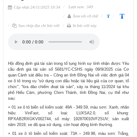
Lượt xem : 349
Cập nhật 24/11/2025 10:34
Xem với cỡ chữ
Sao chép địa chỉ bài viết
In bài viết này
Hội đồng định giá tài sản trong tố tụng hình sự tỉnh nhận được Yêu
cầu định giá tài sản số 5681/YC-CSHS ngày 09/9/2025 của Cơ
quan Cảnh sát điều tra – Công an tỉnh Đồng Nai về việc định giá 04
xe ô tô trong vụ “sử dụng con dấu hoặc tài liệu giả của cơ quan, tổ
chức", “lừa đảo chiếm đoạt tài sản", xảy ra tháng 11/2024 tại khu
phố Hiếu Cảm, phường Chơn Thành, tỉnh Đồng Nai, cụ thể như
sau:
+ 01 xe ô tô biển số kiểm soát: 49A - 349.59, màu sơn: Xanh, nhãn
hiệu: VinFast, số loại: LUXSA2.0, số khung:
RPXAB2RXGKV002744, số máy: 192870010VF2SUV; sản xuất
năm 2019; xe đã qua sử dụng, còn hoạt động bình thường.
+ 01 xe ô tô biển số kiểm soát: 73A – 249.98, màu sơn: Trắng,