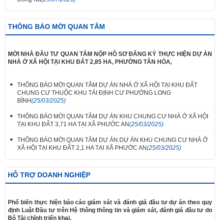
THÔNG BÁO MỜI QUAN TÂM
MỜI NHÀ ĐẦU TƯ QUAN TÂM NỘP HỒ SƠ ĐĂNG KÝ THỰC HIỆN DỰ ÁN
NHÀ Ở XÃ HỘI TẠI KHU ĐẤT 2,85 HA, PHƯỜNG TÂN HÒA,
THÔNG BÁO MỜI QUAN TÂM DỰ ÁN NHÀ Ở XÃ HỘI TẠI KHU ĐẤT
CHUNG CƯ THUỘC KHU TÁI ĐỊNH CƯ PHƯỜNG LONG
BÌNH
(25/03/2025)
THÔNG BÁO MỜI QUAN TÂM DỰ ÁN KHU CHUNG CƯ NHÀ Ở XÃ HỘI
TẠI KHU ĐẤT 3,71 HA TẠI XÃ PHƯỚC AN
(25/03/2025)
THÔNG BÁO MỜI QUAN TÂM DỰ ÁN DỰ ÁN KHU CHUNG CƯ NHÀ Ở
XÃ HỘI TẠI KHU ĐẤT 2,1 HA TẠI XÃ PHƯỚC AN
(25/03/2025)
HỖ TRỢ DOANH NGHIỆP
Phổ biến thực hiện báo cáo giám sát và đánh giá đầu tư dự án theo quy
định Luật Đầu tư trên Hệ thông thông tin và giám sát, đánh giá đầu tư do
Bộ Tài chính triển khai.