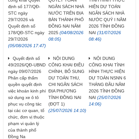
định số 177/QĐ-
NGÂN SÁCH NHÀ
HIỆN DỰ TOÁN
STC ngày
NƯỚC TRÊN ĐỊA
NGÂN SÁCH NHÀ
29/7/2026 và
BÀN THÀNH PHỐ
NƯỚC QUÝ I NĂM
Quyết định số
ĐỒNG NAI NĂM
2026 TỈNH ĐỒNG
178/QĐ-STC ngày
2025
(04/08/2026
NAI
(31/07/2026
29/7/2026
08:05)
08:46)
(05/08/2026 17:47)
Quyết định số
NỘI DUNG
NỘI DUNG
49/2026/QĐ-UBND
CÔNG KHAI ĐIỀU
CÔNG KHAI TÌNH
ngày 09/07/2026
CHỈNH, BỔ SUNG
HÌNH THỰC HIỆN
Phân cấp thẩm
DỰ TOÁN THU,
DỰ TOÁN NSNN 6
quyền quyết định
CHI NGÂN SÁCH
THÁNG ĐẦU NĂM
việc khoán kinh phí
ĐỊA PHƯƠNG
2026 TỈNH ĐỒNG
sử dụng xe ô tô
TỈNH ĐỒNG NAI
NAI
(25/07/2026
phục vụ công tác
(ĐỢT 1)
14:06)
tại các cơ quan, tổ
(25/07/2026 14:10)
chức, đơn vị thuộc
phạm vi quản lý
của thành phố
Đồng Na