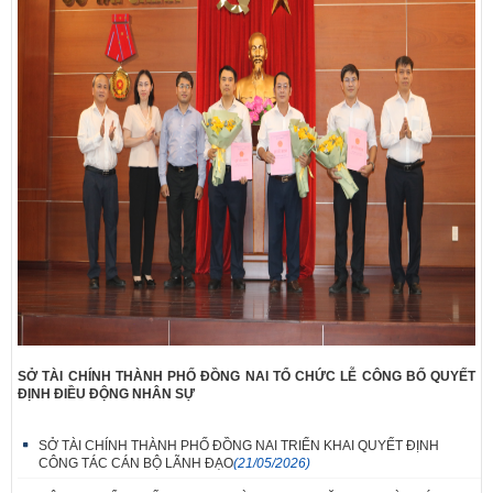
SỞ TÀI CHÍNH THÀNH PHỐ ĐỒNG NAI TỔ CHỨC LỄ CÔNG BỐ QUYẾT
ĐỊNH ĐIỀU ĐỘNG NHÂN SỰ
SỞ TÀI CHÍNH THÀNH PHỐ ĐỒNG NAI TRIỂN KHAI QUYẾT ĐỊNH
CÔNG TÁC CÁN BỘ LÃNH ĐẠO
(21/05/2026)