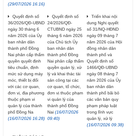
(29/07/2026 16:16)
Quyết định số
Quyết định số
Triển khai nội
36/2026/QĐ-UBND
24/2026/QĐ-
dung Nghị quyết
ngày 30 tháng 6
CTUBND ngày 25
số 31/NQ-HĐND
năm 2026 của Ủy
tháng 6 năm 2026
ngày 09 tháng 7
ban nhân dân
của Chủ tịch Ủy
năm 2026 của Hội
thành phố Đồng
ban nhân dân
đồng nhân dân
Nai phân cấp thẩm
thành phố Đồng
thành phố và
quyền quyết định
Nai phân cấp thẩm
Quyết định số
tiêu chuẩn, định
quyền quản lý, xử
1466/QĐ-UBND
mức sử dụng máy
lý và khai thác tài
ngày 08 tháng 7
móc, thiết bị đối
sản công tại các
năm 2026 của Ủy
với các cơ quan,
cơ quan, tổ chức,
ban nhân dân
đơn vị, địa phương
đơn vị thuộc phạm
thành phố bãi bỏ
thuộc phạm vi
vi quản lý của
các văn bản quy
quản lý của thành
thành phố Đồng
phạm pháp luật
phố Đồng Na
Nai
(16/07/2026
trong lĩnh vực
(16/07/2026 16:28)
09:40)
quản lý, xử lý
(16/07/2026 09:38)