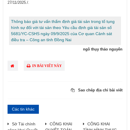
27/11/2025./.​
Thông báo giá tư vấn thẩm định giá tài sản trong tố tụng
hình sự đối với tài sản theo Yêu cầu định giá tài sản số
5681/YC-CSHS ngày 09/9/2025 của Cơ quan Cảnh sát
điều tra – Công an tỉnh Đồng Nai
ngô thụy thảo nguyên
IN BÀI VIẾT NÀY
Sao chép địa chỉ bài viết
Các tin khác
Sở Tài chính
CÔNG KHAI
CÔNG KHAI
công khai Quyết
QUYẾT TOÁN
TÌNH HÌNH THỰC