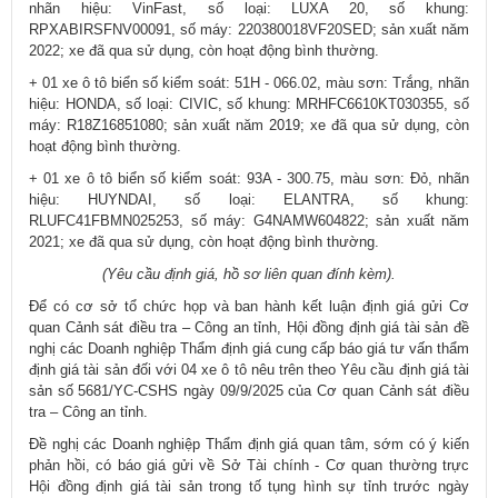
nhãn hiệu: VinFast, số loại: LUXA 20, số khung:
RPXABIRSFNV00091, số máy: 220380018VF20SED; sản xuất năm
2022; xe đã qua sử dụng, còn hoạt động bình thường.
+ 01 xe ô tô biển số kiểm soát: 51H - 066.02, màu sơn: Trắng, nhãn
hiệu: HONDA, số loại: CIVIC, số khung: MRHFC6610KT030355, số
máy: R18Z16851080; sản xuất năm 2019; xe đã qua sử dụng, còn
hoạt động bình thường.
+ 01 xe ô tô biển số kiểm soát: 93A - 300.75, màu sơn: Đỏ, nhãn
hiệu: HUYNDAI, số loại: ELANTRA, số khung:
RLUFC41FBMN025253, số máy: G4NAMW604822; sản xuất năm
2021; xe đã qua sử dụng, còn hoạt động bình thường.
(Yêu cầu định giá, hồ sơ liên quan đính kèm).
Để có cơ sở tổ chức họp và ban hành kết luận định giá gửi Cơ
quan Cảnh sát điều tra – Công an tỉnh, Hội đồng định giá tài sản đề
nghị các Doanh nghiệp Thẩm định giá cung cấp báo giá tư vấn thẩm
định giá tài sản đối với 04 xe ô tô nêu trên theo Yêu cầu định giá tài
sản số 5681/YC-CSHS ngày 09/9/2025 của Cơ quan Cảnh sát điều
tra – Công an tỉnh.
Đề nghị các Doanh nghiệp Thẩm định giá quan tâm, sớm có ý kiến
phản hồi, có báo giá gửi về Sở Tài chính - Cơ quan thường trực
Hội đồng định giá tài sản trong tố tụng hình sự tỉnh trước ngày