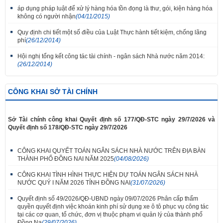
áp dụng pháp luật để xử lý hàng hóa tồn đọng là thư, gói, kiện hàng hóa
không có người nhận
(04/11/2015)
Quy định chi tiết một số điều của Luật Thực hành tiết kiệm, chống lãng
phí
(26/12/2014)
Hội nghị tổng kết công tác tài chính - ngân sách Nhà nước năm 2014:
(26/12/2014)
CÔNG KHAI SỞ TÀI CHÍNH
Sở Tài chính công khai Quyết định số 177/QĐ-STC ngày 29/7/2026 và
Quyết định số 178/QĐ-STC ngày 29/7/2026
CÔNG KHAI QUYẾT TOÁN NGÂN SÁCH NHÀ NƯỚC TRÊN ĐỊA BÀN
THÀNH PHỐ ĐỒNG NAI NĂM 2025
(04/08/2026)
CÔNG KHAI TÌNH HÌNH THỰC HIỆN DỰ TOÁN NGÂN SÁCH NHÀ
NƯỚC QUÝ I NĂM 2026 TỈNH ĐỒNG NAI
(31/07/2026)
Quyết định số 49/2026/QĐ-UBND ngày 09/07/2026 Phân cấp thẩm
quyền quyết định việc khoán kinh phí sử dụng xe ô tô phục vụ công tác
tại các cơ quan, tổ chức, đơn vị thuộc phạm vi quản lý của thành phố
Đồng Na
(29/07/2026)