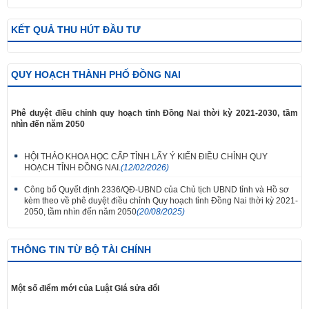
KẾT QUẢ THU HÚT ĐẦU TƯ
QUY HOẠCH THÀNH PHỐ ĐỒNG NAI
Phê duyệt điều chỉnh quy hoạch tỉnh Đồng Nai thời kỳ 2021-2030, tầm
nhìn đến năm 2050
HỘI THẢO KHOA HỌC CẤP TỈNH LẤY Ý KIẾN ĐIỀU CHỈNH QUY
HOẠCH TỈNH ĐỒNG NAI.
(12/02/2026)
Công bố Quyết định 2336/QĐ-UBND của Chủ tịch UBND tỉnh và Hồ sơ
kèm theo về phê duyệt điều chỉnh Quy hoạch tỉnh Đồng Nai thời kỳ 2021-
2050, tầm nhìn đến năm 2050
(20/08/2025)
THÔNG TIN TỪ BỘ TÀI CHÍNH
Một số điểm mới của Luật Giá sửa đổi