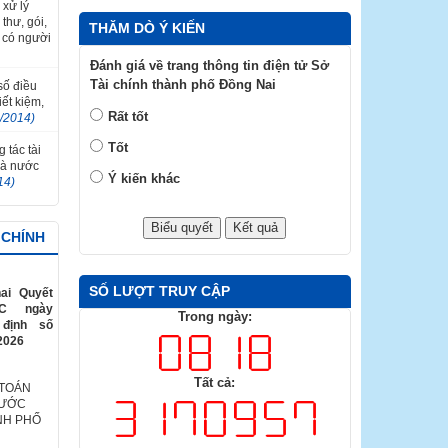
 xử lý
thư, gói,
THĂM DÒ Ý KIẾN
 có người
Đánh giá về trang thông tin điện tử Sở
Tài chính thành phố Đồng Nai
 số điều
ết kiệm,
Rất tốt
2/2014)
Tốt
 tác tài
hà nước
Ý kiến khác
14)
 CHÍNH
SỐ LƯỢT TRUY CẬP
ai Quyết
TC ngày
Trong ngày:
 định số
2026
Tất cả:
 TOÁN
NƯỚC
NH PHỐ