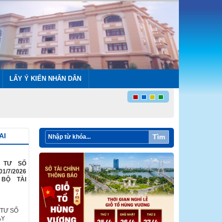
LẤY Ý KIẾN NHÂN DÂN
AI
Tìm
G TƯ SỐ
01/7/2026
BỘ TÀI
 TƯ SỐ
ÀY