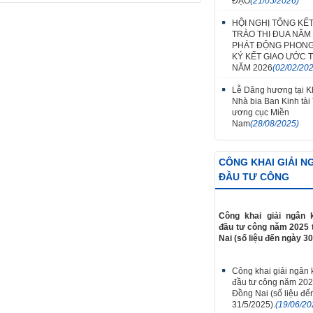
ĐẠO
(21/05/2026)
HỘI NGHỊ TỔNG KẾ
TRÀO THI ĐUA NĂM 
PHÁT ĐỘNG PHONG
KÝ KẾT GIAO ƯỚC T
NĂM 2026
(02/02/20
Lễ Dâng hương tại Kh
Nhà bia Ban Kinh tài
ương cục Miền
Nam
(28/08/2025)
CÔNG KHAI GIẢI N
ĐẦU TƯ CÔNG
Công khai giải ngân 
đầu tư công năm 2025 
Nai (số liệu đến ngày 30
Công khai giải ngân
đầu tư công năm 202
Đồng Nai (số liệu đế
31/5/2025).
(19/06/20