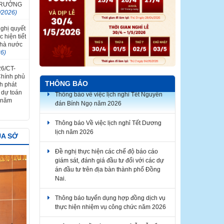
 TRƯỞNG
/2026)
Nghị quyết
 hiện tiết
nhà nước
26)
26/CT-
Chính phủ
THÔNG BÁO
h phát
Thông báo về việc lịch nghỉ Tết Nguyên
à dự toán
đán Bính Ngọ năm 2026
 năm
Thông báo Về việc lịch nghỉ Tết Dương
lịch năm 2026
ỦA SỞ
Đề nghị thực hiện các chế độ báo cáo
giám sát, đánh giá đầu tư đối với các dự
án đầu tư trên địa bàn thành phố Đồng
Nai.
Thông báo tuyển dụng hợp đồng dịch vụ
thực hiện nhiệm vụ công chức năm 2026
Thông báo về thời gian nghỉ lễ Giỗ Tổ