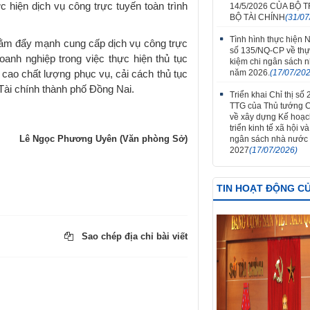
c hiện dịch vụ công trực tuyến toàn trình
14/5/2026 CỦA BỘ
BỘ TÀI CHÍNH
(31/07
Tình hình thực hiện 
m đẩy mạnh cung cấp dịch vụ công trực
số 135/NQ-CP về thực
oanh nghiệp trong việc thực hiện thủ tục
kiệm chi ngân sách 
năm 2026.
(17/07/20
 cao chất lượng phục vụ, cải cách thủ tục
Tài chính thành phố Đồng Nai.
Triển khai Chỉ thị số 
TTG của Thủ tướng 
về xây dựng Kế hoạc
triển kinh tế xã hội v
Lê Ngọc Phương Uyên (Văn phòng Sở)
ngân sách nhà nước
2027
(17/07/2026)
TIN HOẠT ĐỘNG C
Sao chép địa chỉ bài viết