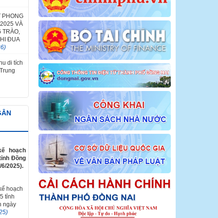
T PHONG
2025 VÀ
 TRÀO,
HI ĐUA
26)
u di tích
 Trung
GÂN
kế hoạch
tỉnh Đồng
/6/2025).
 kế hoạch
5 tỉnh
n ngày
25)