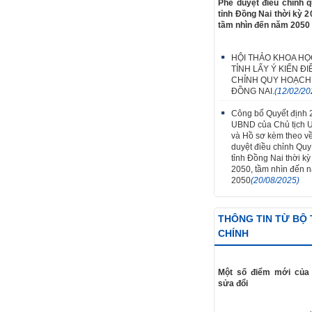
Phê duyệt điều chỉnh 
tỉnh Đồng Nai thời kỳ 2
tầm nhìn đến năm 2050
HỘI THẢO KHOA HỌ
TỈNH LẤY Ý KIẾN ĐI
CHỈNH QUY HOẠCH
ĐỒNG NAI.
(12/02/20
Công bố Quyết định
UBND của Chủ tịch 
và Hồ sơ kèm theo v
duyệt điều chỉnh Qu
tỉnh Đồng Nai thời k
2050, tầm nhìn đến 
2050
(20/08/2025)
THÔNG TIN TỪ BỘ 
CHÍNH
Một số điểm mới của 
sửa đổi