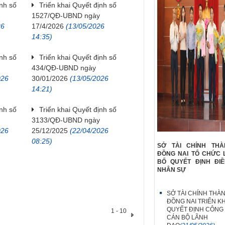
ịnh số
Triển khai Quyết định số
y
1527/QĐ-UBND ngày
26
17/4/2026
(13/05/2026
14:35)
ịnh số
Triển khai Quyết định số
434/QĐ-UBND ngày
026
30/01/2026
(13/05/2026
14:21)
ịnh số
Triển khai Quyết định số
3133/QĐ-UBND ngày
026
25/12/2025
(22/04/2026
08:25)
SỞ TÀI CHÍNH TH
ĐỒNG NAI TỔ CHỨC 
BỐ QUYẾT ĐỊNH ĐI
NHÂN SỰ
SỞ TÀI CHÍNH THÀ
ĐỒNG NAI TRIỂN KH
QUYẾT ĐỊNH CÔNG
1 - 10
CÁN BỘ LÃNH