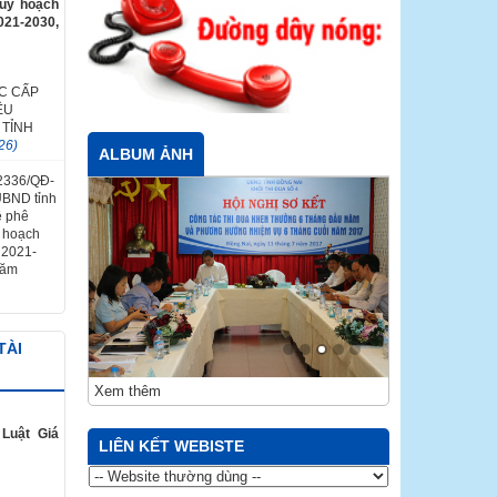
quy hoạch
021-2030,
C CẤP
ỀU
 TỈNH
26)
ALBUM ẢNH
 2336/QĐ-
UBND tỉnh
ề phê
y hoạch
ỳ 2021-
năm
TÀI
Xem thêm
Luật Giá
LIÊN KẾT WEBISTE