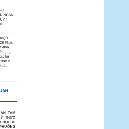
ÌNH
ÁN NGÂN
UÝ I
NG
26/QĐ-
026 Phân
t định
sử dụng
ác tại
 đơn vị
ý của
QUAN
UAN TÂM
KÝ THỰC
 HỘI TẠI
 PHƯỜNG