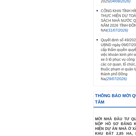
2025
(04/08/2026)
CÔNG KHAI TÌNH H
THỰC HIỆN DỰ TO
SÁCH NHÀ NƯỚC Q
NĂM 2026 TỈNH ĐỒ
NAI
(31/07/2026)
Quyết định số 49/20
UBND ngày 09/07/2
cấp thẩm quyền quyế
việc khoán kinh phí 
xe ô tô phục vụ công t
các cơ quan, tổ chức,
thuộc phạm vi quản l
thành phố Đồng
Na
(29/07/2026)
THÔNG BÁO MỜI 
TÂM
MỜI NHÀ ĐẦU TƯ Q
NỘP HỒ SƠ ĐĂNG 
HIỆN DỰ ÁN NHÀ Ở XÃ
KHU ĐẤT 2,85 HA,