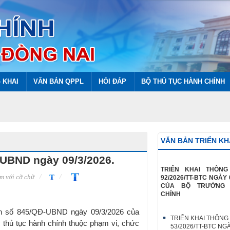
 KHAI
VĂN BẢN QPPL
HỎI ĐÁP
BỘ THỦ TỤC HÀNH CHÍNH
VĂN BẢN TRIỂN KH
-UBND ngày 09/3/2026.
TRIỂN KHAI THÔN
m với cỡ chữ
92/2026/TT-BTC NGÀY 
CỦA BỘ TRƯỞNG 
CHÍNH
nh số 845/QĐ-UBND ngày 09/3/2026 của
TRIỂN KHAI THÔNG
hủ tục hành chính thuộc phạm vi, chức
53/2026/TT-BTC NG