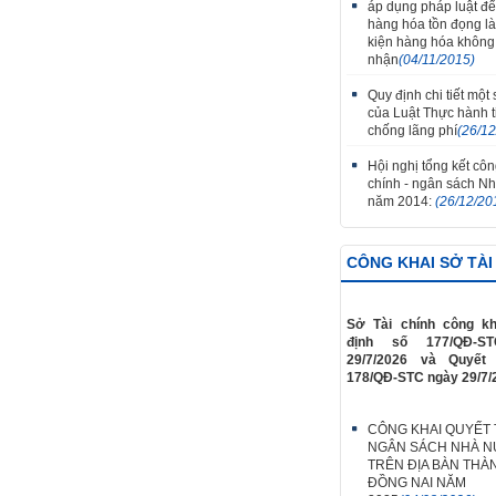
áp dụng pháp luật để
hàng hóa tồn đọng là 
kiện hàng hóa không
nhận
(04/11/2015)
Quy định chi tiết một
của Luật Thực hành ti
chống lãng phí
(26/1
Hội nghị tổng kết công
chính - ngân sách N
năm 2014:
(26/12/20
CÔNG KHAI SỞ TÀI
Sở Tài chính công kh
định số 177/QĐ-S
29/7/2026 và Quyết
178/QĐ-STC ngày 29/7/
CÔNG KHAI QUYẾT
NGÂN SÁCH NHÀ 
TRÊN ĐỊA BÀN THÀ
ĐỒNG NAI NĂM