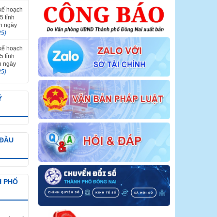
 kế hoạch
5 tỉnh
ến ngày
25)
 kế hoạch
5 tỉnh
n ngày
25)
Ý
 ĐẦU
H PHỐ