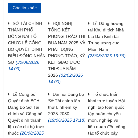
Các tin khác
SỞ TÀI CHÍNH
HỘI NGHỊ
Lễ Dâng hương
THÀNH PHỐ
TỔNG KẾT
tại Khu di tích Nhà
ĐỒNG NAI TỔ
PHONG TRÀO THI
bia Ban Kinh tài
CHỨC LỄ CÔNG
ĐUA NĂM 2025 VÀ
Trung ương cục
BỐ QUYẾT ĐỊNH
PHÁT ĐỘNG
Miền Nam
ĐIỀU ĐỘNG NHÂN
PHONG TRÀO, KÝ
(28/08/2025 13:36)
SỰ
(30/06/2026
KẾT GIAO ƯỚC
14:03)
THI ĐUA NĂM
2026
(02/02/2026
14:00)
Lễ Công bố
Đại hội Đảng bộ
Tổ chức triển
Quyết định BCH
Sở Tài chính lần
khai trực tuyến Hội
Đảng Bộ Sở Tài
thứ I, nhiệm kỳ
nghị tập toàn quốc
chính và Công bố
2025-2030
tập huấn chuyên
Quyết định thành
(19/06/2025 17:18)
môn, nghiệp vụ
lập các chi bộ trực
liên quan đến công
thuộc
(26/08/2025
tác tổ chức xây