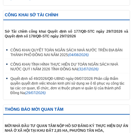
CÔNG KHAI SỞ TÀI CHÍNH
Sở Tài chính công khai Quyết định số 177/QĐ-STC ngày 29/7/2026 và
Quyết định số 178/QĐ-STC ngày 29/7/2026
CÔNG KHAI QUYẾT TOÁN NGÂN SÁCH NHÀ NƯỚC TRÊN ĐỊA BÀN
THÀNH PHỐ ĐỒNG NAI NĂM 2025
(04/08/2026)
CÔNG KHAI TÌNH HÌNH THỰC HIỆN DỰ TOÁN NGÂN SÁCH NHÀ
NƯỚC QUÝ I NĂM 2026 TỈNH ĐỒNG NAI
(31/07/2026)
Quyết định số 49/2026/QĐ-UBND ngày 09/07/2026 Phân cấp thẩm
quyền quyết định việc khoán kinh phí sử dụng xe ô tô phục vụ công tác
tại các cơ quan, tổ chức, đơn vị thuộc phạm vi quản lý của thành phố
Đồng Na
(29/07/2026)
THÔNG BÁO MỜI QUAN TÂM
MỜI NHÀ ĐẦU TƯ QUAN TÂM NỘP HỒ SƠ ĐĂNG KÝ THỰC HIỆN DỰ ÁN
NHÀ Ở XÃ HỘI TẠI KHU ĐẤT 2,85 HA, PHƯỜNG TÂN HÒA,