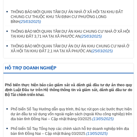
THÔNG BÁO MỜI QUAN TÂM DỰ ÁN NHÀ Ở XÃ HỘI TẠI KHU ĐẤT
CHUNG CƯ THUỘC KHU TÁI ĐỊNH CƯ PHƯỜNG LONG
BÌNH
(25/03/2025)
THÔNG BÁO MỜI QUAN TÂM DỰ ÁN KHU CHUNG CƯ NHÀ Ở XÃ HỘI
TẠI KHU ĐẤT 3,71 HA TẠI XÃ PHƯỚC AN
(25/03/2025)
THÔNG BÁO MỜI QUAN TÂM DỰ ÁN DỰ ÁN KHU CHUNG CƯ NHÀ Ở
XÃ HỘI TẠI KHU ĐẤT 2,1 HA TẠI XÃ PHƯỚC AN
(25/03/2025)
HỖ TRỢ DOANH NGHIỆP
Phổ biến thực hiện báo cáo giám sát và đánh giá đầu tư dự án theo quy
định Luật Đầu tư trên Hệ thông thông tin và giám sát, đánh giá đầu tư do
Bộ Tài chính triển khai.
Phổ biến Sổ Tay Hướng dẫn quy trình, thủ tục rút gọn các bước thực hiện
dự án đầu tư sử dụng vốn ngoài ngân sách (ngoài Khu công nghiệp) trên
địa bàn tỉnh Đồng Nai – Cập nhật tháng 03/2025.
(13/05/2025)
Phổ biến Sổ Tay Tổng hợp các chính sách hỗ trợ doanh nghiệp trên địa
bàn tỉnh Đồng Nai – Cập nhật tháng 03/2025.
(13/05/2025)