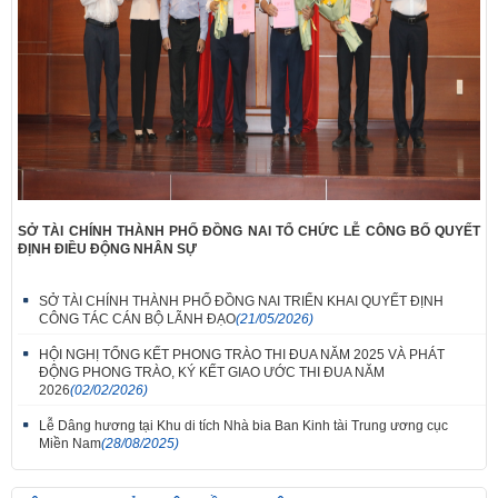
SỞ TÀI CHÍNH THÀNH PHỐ ĐỒNG NAI TỔ CHỨC LỄ CÔNG BỐ QUYẾT
ĐỊNH ĐIỀU ĐỘNG NHÂN SỰ
SỞ TÀI CHÍNH THÀNH PHỐ ĐỒNG NAI TRIỂN KHAI QUYẾT ĐỊNH
CÔNG TÁC CÁN BỘ LÃNH ĐẠO
(21/05/2026)
HỘI NGHỊ TỔNG KẾT PHONG TRÀO THI ĐUA NĂM 2025 VÀ PHÁT
ĐỘNG PHONG TRÀO, KÝ KẾT GIAO ƯỚC THI ĐUA NĂM
2026
(02/02/2026)
Lễ Dâng hương tại Khu di tích Nhà bia Ban Kinh tài Trung ương cục
Miền Nam
(28/08/2025)