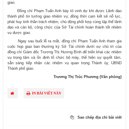
giao.
​ Đồng chí Phạm Tuấn Anh bày tỏ vinh dự khi được Lãnh đạo
thành phố tin tưởng giao nhiệm vụ; đồng thời cam kết sẽ nỗ lực,
phát huy tinh thần trách nhiệm, chủ động phối hợp cùng tập thể lãnh
đạo và cán bộ, công chức của Sở Tài chính hoàn thành tốt nhiệm
vụ được giao.
​ Ngay sau buổi lễ ra mắt, đồng chí Phạm Tuấn Anh tham gia
cuộc họp giao ban thường kỳ Sở Tài chính dưới sự chủ trì của
đồng chí Giám đốc Trương Thị Hương Bình để triển khai các nhiệm
vụ trọng tâm và ổn định tổ chức bộ máy, thể hiện sự quyết tâm,
sẵn sàng tiếp nhận các nhiệm vụ quan trọng Thành ủy, UBND
Thành phố giao.
Trương Thị Trúc Phương (Văn phòng)
IN BÀI VIẾT NÀY
Sao chép địa chỉ bài viết