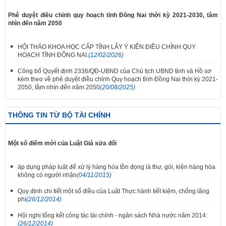
Phê duyệt điều chỉnh quy hoạch tỉnh Đồng Nai thời kỳ 2021-2030, tầm
nhìn đến năm 2050
HỘI THẢO KHOA HỌC CẤP TỈNH LẤY Ý KIẾN ĐIỀU CHỈNH QUY
HOẠCH TỈNH ĐỒNG NAI.
(12/02/2026)
Công bố Quyết định 2336/QĐ-UBND của Chủ tịch UBND tỉnh và Hồ sơ
kèm theo về phê duyệt điều chỉnh Quy hoạch tỉnh Đồng Nai thời kỳ 2021-
2050, tầm nhìn đến năm 2050
(20/08/2025)
THÔNG TIN TỪ BỘ TÀI CHÍNH
Một số điểm mới của Luật Giá sửa đổi
áp dụng pháp luật để xử lý hàng hóa tồn đọng là thư, gói, kiện hàng hóa
không có người nhận
(04/11/2015)
Quy định chi tiết một số điều của Luật Thực hành tiết kiệm, chống lãng
phí
(26/12/2014)
Hội nghị tổng kết công tác tài chính - ngân sách Nhà nước năm 2014:
(26/12/2014)