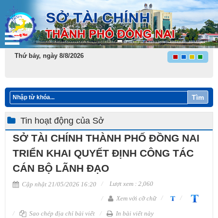
Thứ bảy, ngày 8/8/2026
Tìm
Tin hoạt động của Sở
SỞ TÀI CHÍNH THÀNH PHỐ ĐỒNG NAI
TRIỂN KHAI QUYẾT ĐỊNH CÔNG TÁC
CÁN BỘ LÃNH ĐẠO
Lượt xem : 2,060
Cập nhật 21/05/2026 16:20
Xem với cỡ chữ
Sao chép địa chỉ bài viết
In bài viết này