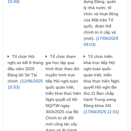
10:44)
dựng Đảng, quản
lý nhà nước, tổ
chức và hoạt động
của Mặt trận Tổ
quốc, đoàn thể
chính trị ở cấp xã
(mới).
(17/06/2025
09:03)
Tổ chức Hội
Tổ chức tham
Tổ chức triển
nghị sơ kết 6 tháng
gia học tập qua
khai trực tiếp Hội
đầu năm 2025
hình thức theo dõi
nghị toàn quốc
Đảng bộ Sở Tài
truyền hình trực
quán triệt, triển
chính.
(12/06/2025
tiếp Hội nghị toàn
khai thực hiện Nghị
15:53)
quốc quán triệt,
quyết Hội nghị lần
triển khai thực hiện
thứ 11 Ban chấp
Nghị quyết số 66-
hành Trung ương
NQ/TW ngày
Đảng khóa XIII.
30/4/2025 của Bộ
(17/04/2025 11:01)
Chính trị về đổi
mới công tác xây
dựng và thi hành