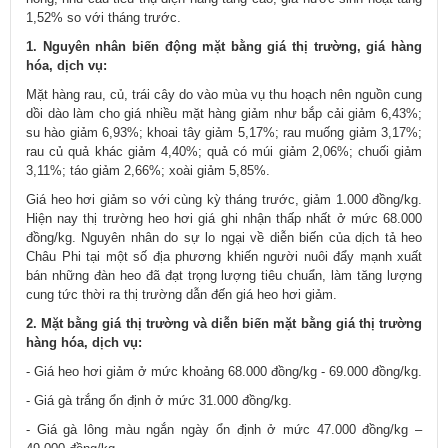
1,52% so với tháng trước.
1. Nguyên nhân biến động mặt bằng giá thị trường, giá hàng
hóa, dịch vụ:
Mặt hàng rau, củ, trái cây do vào mùa vụ thu hoạch nên nguồn cung
dồi dào làm cho giá nhiều mặt hàng giảm như bắp cải giảm 6,43%;
su hào giảm 6,93%; khoai tây giảm 5,17%; rau muống giảm 3,17%;
rau củ quả khác giảm 4,40%; quả có múi giảm 2,06%; chuối giảm
3,11%; táo giảm 2,66%; xoài giảm 5,85%.
Giá heo hơi giảm so với cùng kỳ tháng trước, giảm 1.000 đồng/kg.
Hiện nay thị trường heo hơi giá ghi nhận thấp nhất ở mức 68.000
đồng/kg. Nguyên nhân do sự lo ngại về diễn biến của dịch tả heo
Châu Phi tại một số địa phương khiến người nuôi đẩy mạnh xuất
bán những đàn heo đã đạt trọng lượng tiêu chuẩn, làm tăng lượng
cung tức thời ra thị trường dẫn đến giá heo hơi giảm.
2. Mặt bằng giá thị trường và diễn biến mặt bằng giá thị trường
hàng hóa, dịch vụ:
- Giá heo hơi giảm ở mức khoảng 68.000 đồng/kg - 69.000 đồng/kg.
- Giá gà trắng ổn định ở mức 31.000 đồng/kg.
- Giá gà lông màu ngắn ngày ổn định ở mức 47.000 đồng/kg –