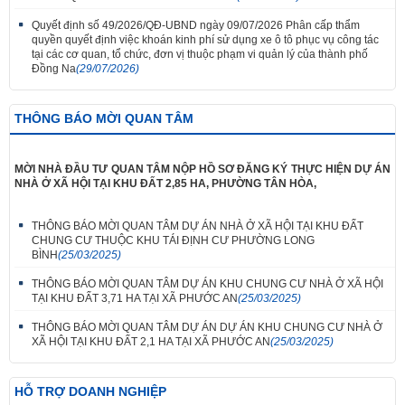
Quyết định số 49/2026/QĐ-UBND ngày 09/07/2026 Phân cấp thẩm
quyền quyết định việc khoán kinh phí sử dụng xe ô tô phục vụ công tác
tại các cơ quan, tổ chức, đơn vị thuộc phạm vi quản lý của thành phố
Đồng Na
(29/07/2026)
THÔNG BÁO MỜI QUAN TÂM
MỜI NHÀ ĐẦU TƯ QUAN TÂM NỘP HỒ SƠ ĐĂNG KÝ THỰC HIỆN DỰ ÁN
NHÀ Ở XÃ HỘI TẠI KHU ĐẤT 2,85 HA, PHƯỜNG TÂN HÒA,
THÔNG BÁO MỜI QUAN TÂM DỰ ÁN NHÀ Ở XÃ HỘI TẠI KHU ĐẤT
CHUNG CƯ THUỘC KHU TÁI ĐỊNH CƯ PHƯỜNG LONG
BÌNH
(25/03/2025)
THÔNG BÁO MỜI QUAN TÂM DỰ ÁN KHU CHUNG CƯ NHÀ Ở XÃ HỘI
TẠI KHU ĐẤT 3,71 HA TẠI XÃ PHƯỚC AN
(25/03/2025)
THÔNG BÁO MỜI QUAN TÂM DỰ ÁN DỰ ÁN KHU CHUNG CƯ NHÀ Ở
XÃ HỘI TẠI KHU ĐẤT 2,1 HA TẠI XÃ PHƯỚC AN
(25/03/2025)
HỖ TRỢ DOANH NGHIỆP