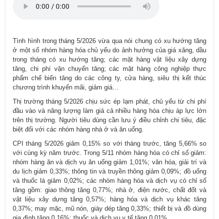
Tình hình trong tháng 5/2026 vừa qua nói chung có xu hướng tăng
ở một số nhóm hàng hóa chủ yếu do ảnh hưởng của giá xăng, dầu
trong tháng có xu hướng tăng; các mặt hàng vật liệu xây dựng
tăng, chi phí vận chuyển tăng; các mặt hàng công nghiệp thực
phẩm chế biến tăng do các công ty, cửa hàng, siêu thị kết thúc
chương trình khuyến mãi, giảm giá…
Thị trường tháng 5/2026 chịu sức ép lạm phát, chủ yếu từ chi phí
đầu vào và năng lượng làm giá cả nhiều hàng hóa chịu áp lực lớn
trên thị trường. Người tiêu dùng cần lưu ý điều chỉnh chi tiêu, đặc
biệt đối với các nhóm hàng nhà ở và ăn uống.
CPI tháng 5/2026 giảm 0,15% so với tháng trước, tăng 5,66% so
với cùng kỳ năm trước. Trong 5/11 nhóm hàng hóa có chỉ số giảm:
nhóm hàng ăn và dịch vụ ăn uống giảm 1,01%; văn hóa, giải trí và
du lịch giảm 0,33%; thông tin và truyền thông giảm 0,09%; đồ uống
và thuốc lá giảm 0,02%; các nhóm hàng hóa và dịch vụ có chỉ số
tăng gồm: giao thông tăng 0,77%; nhà ở, điện nước, chất đốt và
vật liệu xây dựng tăng 0,57%; hàng hóa và dịch vụ khác tăng
0,37%; may mặc, mũ nón, giày dép tăng 0,33%; thiết bị và đồ dùng
gia đình tăng 0,16%; thuốc và dịch vụ y tế tăng 0,01%.