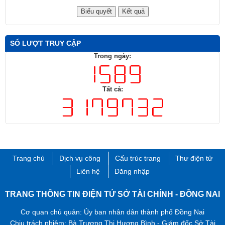
SỐ LƯỢT TRUY CẬP
Trong ngày:
Tất cả:
Trang chủ
Dịch vụ công
Cấu trúc trang
Thư điện tử
Liên hệ
Đăng nhập
TRANG THÔNG TIN ĐIỆN TỬ SỞ TÀI CHÍNH - ĐỒNG NAI
Cơ quan chủ quản: Ủy ban nhân dân thành phố Đồng Nai
Chịu trách nhiệm: Bà Trương Thị Hương Bình - Giám đốc Sở Tài