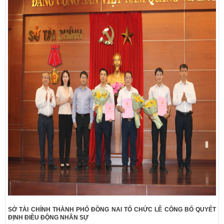
SỞ TÀI CHÍNH THÀNH PHỐ ĐỒNG NAI TỔ CHỨC LỄ CÔNG BỐ QUYẾT
ĐỊNH ĐIỀU ĐỘNG NHÂN SỰ