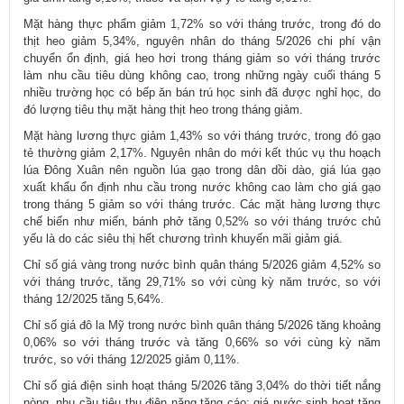
Mặt hàng thực phẩm giảm 1,72% so với tháng trước, trong đó do
thịt heo giảm 5,34%, nguyên nhân do tháng 5/2026 chi phí vận
chuyển ổn định, giá heo hơi trong tháng giảm so với tháng trước
làm nhu cầu tiêu dùng không cao, trong những ngày cuối tháng 5
nhiều trường học có bếp ăn bán trú học sinh đã được nghỉ học, do
đó lượng tiêu thụ mặt hàng thịt heo trong tháng giảm.
Mặt hàng lương thực giảm 1,43% so với tháng trước, trong đó gạo
tẻ thường giảm 2,17%. Nguyên nhân do mới kết thúc vụ thu hoạch
lúa Đông Xuân nên nguồn lúa gạo trong dân dồi dào, giá lúa gạo
xuất khẩu ổn định nhu cầu trong nước không cao làm cho giá gạo
trong tháng 5 giảm so với tháng trước. Các mặt hàng lương thực
chế biến như miến, bánh phở tăng 0,52% so với tháng trước chủ
yếu là do các siêu thị hết chương trình khuyến mãi giảm giá.
Chỉ số giá vàng trong nước bình quân tháng 5/2026 giảm 4,52% so
với tháng trước, tăng 29,71% so với cùng kỳ năm trước, so với
tháng 12/2025 tăng 5,64%.
Chỉ số giá đô la Mỹ trong nước bình quân tháng 5/2026 tăng khoảng
0,06% so với tháng trước và tăng 0,66% so với cùng kỳ năm
trước, so với tháng 12/2025 giảm 0,11%.
Chỉ số giá điện sinh hoạt tháng 5/2026 tăng 3,04% do thời tiết nắng
nòng, nhu cầu tiêu thụ điện năng tăng cáo; giá nước sinh hoạt tăng