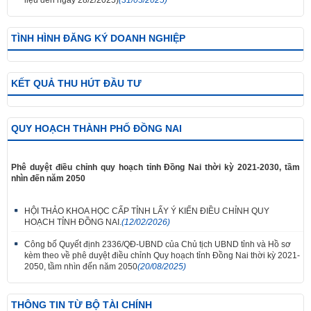
TÌNH HÌNH ĐĂNG KÝ DOANH NGHIỆP
KẾT QUẢ THU HÚT ĐẦU TƯ
QUY HOẠCH THÀNH PHỐ ĐỒNG NAI
Phê duyệt điều chỉnh quy hoạch tỉnh Đồng Nai thời kỳ 2021-2030, tầm
nhìn đến năm 2050
HỘI THẢO KHOA HỌC CẤP TỈNH LẤY Ý KIẾN ĐIỀU CHỈNH QUY
HOẠCH TỈNH ĐỒNG NAI.
(12/02/2026)
Công bố Quyết định 2336/QĐ-UBND của Chủ tịch UBND tỉnh và Hồ sơ
kèm theo về phê duyệt điều chỉnh Quy hoạch tỉnh Đồng Nai thời kỳ 2021-
2050, tầm nhìn đến năm 2050
(20/08/2025)
THÔNG TIN TỪ BỘ TÀI CHÍNH