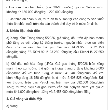
49.000 đồng/kg.
- Giá tôm thẻ chân trắng (loại 30-40 con/kg) giá ổn định ở mức
khoảng từ 180.000 đồng/kg – 220.000 đồng/kg.
- Giá thức ăn chăn nuôi, thức ăn thủy sản tại các công ty sản xuất
thức ăn chăn nuôi trên địa bàn thành phố duy trì ở mức ổn định.
3. Nhiên liệu chất đốt:
a) Xăng, dầu: Trong tháng 5/2026, giá xăng, dầu trên địa bàn thành
phố tăng so với cùng kỳ tháng trước, nguyên nhân theo sự biến
động của giá xăng dầu thế giới. Giá xăng RON 95 III là 24.150
đồng/lít; xăng E5 RON 92 là 23.250 đồng/lít; dầu Diesel là 27.650
đồng/lít.
b) Khí dầu mỏ hóa lỏng (LPG): Giá gas tháng 5/2026 biến động
mạnh theo xu hướng thế giới, giá gias tháng 5 tăng khoảng 5.000
đồng/bình đối với bình 12kg, ở mức 641.340 đồng/bình; đối với
bình 45kg tăng 18.750 đồng/bình, ở mức 2.405.525 đồng/bình. Đối
với thương hiệu gas Petrolimex hiện nay giá 592.000 đồng/bình
12kg; thương hiệu Sài gòn Petro vẫn giữ nguyên niêm yết giá ở
mức 641.000 đồng/bình 12kg và 2.455.000 đồng/bình 45kg.
4. Giá vàng và đôla Mỹ:
a) Vàng: