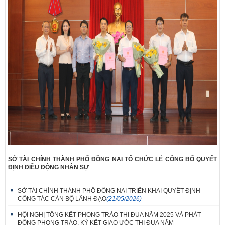
SỞ TÀI CHÍNH THÀNH PHỐ ĐỒNG NAI TỔ CHỨC LỄ CÔNG BỐ QUYẾT
ĐỊNH ĐIỀU ĐỘNG NHÂN SỰ
SỞ TÀI CHÍNH THÀNH PHỐ ĐỒNG NAI TRIỂN KHAI QUYẾT ĐỊNH
CÔNG TÁC CÁN BỘ LÃNH ĐẠO
(21/05/2026)
HỘI NGHỊ TỔNG KẾT PHONG TRÀO THI ĐUA NĂM 2025 VÀ PHÁT
ĐỘNG PHONG TRÀO, KÝ KẾT GIAO ƯỚC THI ĐUA NĂM