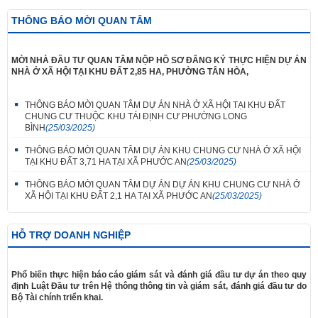
THÔNG BÁO MỜI QUAN TÂM
MỜI NHÀ ĐẦU TƯ QUAN TÂM NỘP HỒ SƠ ĐĂNG KÝ THỰC HIỆN DỰ ÁN
NHÀ Ở XÃ HỘI TẠI KHU ĐẤT 2,85 HA, PHƯỜNG TÂN HÒA,
THÔNG BÁO MỜI QUAN TÂM DỰ ÁN NHÀ Ở XÃ HỘI TẠI KHU ĐẤT
CHUNG CƯ THUỘC KHU TÁI ĐỊNH CƯ PHƯỜNG LONG
BÌNH
(25/03/2025)
THÔNG BÁO MỜI QUAN TÂM DỰ ÁN KHU CHUNG CƯ NHÀ Ở XÃ HỘI
TẠI KHU ĐẤT 3,71 HA TẠI XÃ PHƯỚC AN
(25/03/2025)
THÔNG BÁO MỜI QUAN TÂM DỰ ÁN DỰ ÁN KHU CHUNG CƯ NHÀ Ở
XÃ HỘI TẠI KHU ĐẤT 2,1 HA TẠI XÃ PHƯỚC AN
(25/03/2025)
HỖ TRỢ DOANH NGHIỆP
Phổ biến thực hiện báo cáo giám sát và đánh giá đầu tư dự án theo quy
định Luật Đầu tư trên Hệ thông thông tin và giám sát, đánh giá đầu tư do
Bộ Tài chính triển khai.