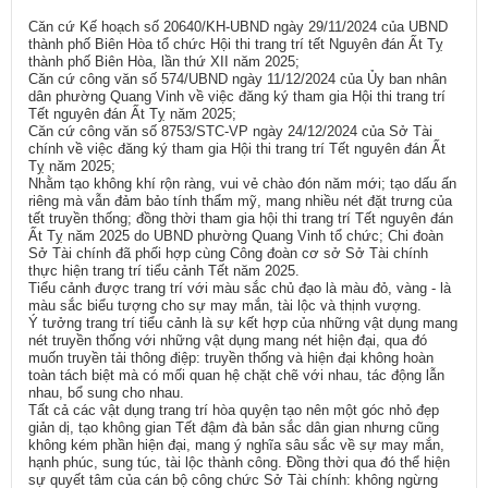
Căn cứ Kế hoạch số 20640/KH-UBND ngày 29/11/2024 của UBND
thành phố Biên Hòa tổ chức Hội thi trang trí tết Nguyên đán Ất Tỵ
thành phố Biên Hòa, lần thứ XII năm 2025;
Căn cứ công văn số 574/UBND ngày 11/12/2024 của Ủy ban nhân
dân phường Quang Vinh về việc đăng ký tham gia Hội thi trang trí
Tết nguyên đán Ất Tỵ năm 2025;
Căn cứ công văn số 8753/STC-VP ngày 24/12/2024 của Sở Tài
chính về việc đăng ký tham gia Hội thi trang trí Tết nguyên đán Ất
Tỵ năm 2025;
Nhằm tạo không khí rộn ràng, vui vẻ chào đón năm mới; tạo dấu ấn
riêng mà vẫn đảm bảo tính thẩm mỹ, mang nhiều nét đặt trưng của
tết truyền thống; đồng thời tham gia hội thi trang trí Tết nguyên đán
Ất Tỵ năm 2025 do UBND phường Quang Vinh tổ chức; Chi đoàn
Sở Tài chính đã phối hợp cùng Công đoàn cơ sở Sở Tài chính
thực hiện trang trí tiểu cảnh Tết năm 2025.
Tiểu cảnh được trang trí với màu sắc chủ đạo là màu đỏ, vàng - là
màu sắc biểu tượng cho sự may mắn, tài lộc và thịnh vượng.
Ý tưởng trang trí tiểu cảnh là sự kết hợp của những vật dụng mang
nét truyền thống với những vật dụng mang nét hiện đại, qua đó
muốn truyền tải thông điệp: truyền thống và hiện đại không hoàn
toàn tách biệt mà có mối quan hệ chặt chẽ với nhau, tác động lẫn
nhau, bổ sung cho nhau.
Tất cả các vật dụng trang trí hòa quyện tạo nên một góc nhỏ đẹp
giản dị, tạo không gian Tết đậm đà bản sắc dân gian nhưng cũng
không kém phần hiện đại, mang ý nghĩa sâu sắc về sự may mắn,
hạnh phúc, sung túc, tài lộc thành công. Đồng thời qua đó thể hiện
sự quyết tâm của cán bộ công chức Sở Tài chính: không ngừng