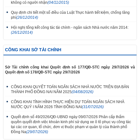
không có người nhận
(04/11/2015)
Quy định chi tiết một số điều của Luật Thực hành tiết kiệm, chống lãng
phí
(26/12/2014)
Hội nghị tổng kết công tác tài chính - ngân sách Nhà nước năm 2014:
(26/12/2014)
CÔNG KHAI SỞ TÀI CHÍNH
Sở Tài chính công khai Quyết định số 177/QĐ-STC ngày 29/7/2026 và
Quyết định số 178/QĐ-STC ngày 29/7/2026
CÔNG KHAI QUYẾT TOÁN NGÂN SÁCH NHÀ NƯỚC TRÊN ĐỊA BÀN
THÀNH PHỐ ĐỒNG NAI NĂM 2025
(04/08/2026)
CÔNG KHAI TÌNH HÌNH THỰC HIỆN DỰ TOÁN NGÂN SÁCH NHÀ
NƯỚC QUÝ I NĂM 2026 TỈNH ĐỒNG NAI
(31/07/2026)
Quyết định số 49/2026/QĐ-UBND ngày 09/07/2026 Phân cấp thẩm
quyền quyết định việc khoán kinh phí sử dụng xe ô tô phục vụ công tác
tại các cơ quan, tổ chức, đơn vị thuộc phạm vi quản lý của thành phố
Đồng Na
(29/07/2026)