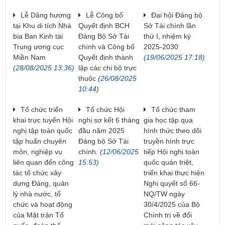
Lễ Dâng hương
Lễ Công bố
Đại hội Đảng bộ
tại Khu di tích Nhà
Quyết định BCH
Sở Tài chính lần
bia Ban Kinh tài
Đảng Bộ Sở Tài
thứ I, nhiệm kỳ
Trung ương cục
chính và Công bố
2025-2030
Miền Nam
Quyết định thành
(19/06/2025 17:18)
(28/08/2025 13:36)
lập các chi bộ trực
thuộc
(26/08/2025
10:44)
Tổ chức triển
Tổ chức Hội
Tổ chức tham
khai trực tuyến Hội
nghị sơ kết 6 tháng
gia học tập qua
nghị tập toàn quốc
đầu năm 2025
hình thức theo dõi
tập huấn chuyên
Đảng bộ Sở Tài
truyền hình trực
môn, nghiệp vụ
chính.
(12/06/2025
tiếp Hội nghị toàn
liên quan đến công
15:53)
quốc quán triệt,
tác tổ chức xây
triển khai thực hiện
dựng Đảng, quản
Nghị quyết số 66-
lý nhà nước, tổ
NQ/TW ngày
chức và hoạt động
30/4/2025 của Bộ
của Mặt trận Tổ
Chính trị về đổi