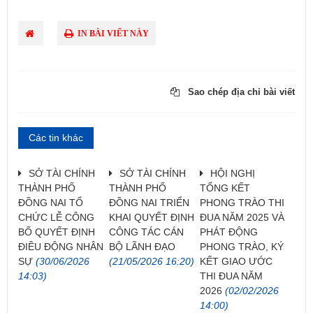
IN BÀI VIẾT NÀY
Sao chép địa chỉ bài viết
Các tin khác
SỞ TÀI CHÍNH
SỞ TÀI CHÍNH
HỘI NGHỊ
THÀNH PHỐ
THÀNH PHỐ
TỔNG KẾT
ĐỒNG NAI TỔ
ĐỒNG NAI TRIỂN
PHONG TRÀO THI
CHỨC LỄ CÔNG
KHAI QUYẾT ĐỊNH
ĐUA NĂM 2025 VÀ
BỐ QUYẾT ĐỊNH
CÔNG TÁC CÁN
PHÁT ĐỘNG
ĐIỀU ĐỘNG NHÂN
BỘ LÃNH ĐẠO
PHONG TRÀO, KÝ
SỰ
(30/06/2026
(21/05/2026 16:20)
KẾT GIAO ƯỚC
14:03)
THI ĐUA NĂM
2026
(02/02/2026
14:00)