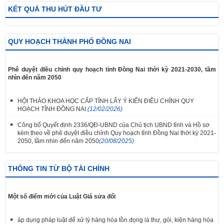
KẾT QUẢ THU HÚT ĐẦU TƯ
QUY HOẠCH THÀNH PHỐ ĐỒNG NAI
Phê duyệt điều chỉnh quy hoạch tỉnh Đồng Nai thời kỳ 2021-2030, tầm
nhìn đến năm 2050
HỘI THẢO KHOA HỌC CẤP TỈNH LẤY Ý KIẾN ĐIỀU CHỈNH QUY
HOẠCH TỈNH ĐỒNG NAI.
(12/02/2026)
Công bố Quyết định 2336/QĐ-UBND của Chủ tịch UBND tỉnh và Hồ sơ
kèm theo về phê duyệt điều chỉnh Quy hoạch tỉnh Đồng Nai thời kỳ 2021-
2050, tầm nhìn đến năm 2050
(20/08/2025)
THÔNG TIN TỪ BỘ TÀI CHÍNH
Một số điểm mới của Luật Giá sửa đổi
áp dụng pháp luật để xử lý hàng hóa tồn đọng là thư, gói, kiện hàng hóa