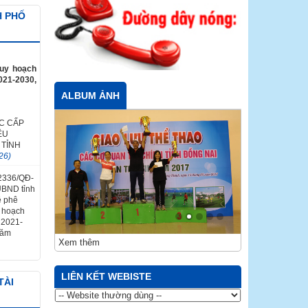
H PHỐ
quy hoạch
021-2030,
ALBUM ẢNH
C CẤP
ỀU
 TỈNH
26)
 2336/QĐ-
UBND tỉnh
ề phê
y hoạch
ỳ 2021-
năm
Xem thêm
LIÊN KẾT WEBISTE
TÀI