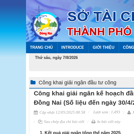
TRANG CHỦ
INTRODUCE
GIỚI THIỆU
CÔNG
Thứ sáu, ngày 7/8/2026
Công khai giải ngân đầu tư công
Công khai giải ngân kế hoạch đầ
Đồng Nai (Số liệu đến ngày 30/4/
Lượt xem : 1,493
Cập nhật 12/05/2025 08:58
X
Sao chép địa chỉ bài viết
In bài viết này
​
1
.
Kết quả giải ngân tổng thể năm 2025