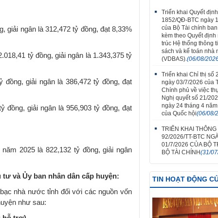
Triển khai Quyết định
1852/QĐ-BTC ngày 1
của Bộ Tài chính ba
 giải ngân là 312,472 tỷ đồng, đạt 8,33%
kèm theo Quyết định
trúc Hệ thống thông t
sách và kế toán nhà
18,41 tỷ đồng, giải ngân là 1.343,375 tỷ
(VDBAS).
(06/08/202
Triển khai Chỉ thị số
đồng, giải ngân là 386,472 tỷ đồng, đạt
ngày 03/7/2026 của 
Chính phủ về việc th
Nghị quyết số 21/20
ngày 24 tháng 4 năm
đồng, giải ngân là 956,903 tỷ đồng, đạt
của Quốc hội
(06/08/
TRIỂN KHAI THÔNG
92/2026/TT-BTC NG
01/7/2026 CỦA BỘ
ăm 2025 là 822,132 tỷ đồng, giải ngân
BỘ TÀI CHÍNH
(31/07
u tư và
Ủy ban nhân dân
cấp huyện
:
TIN HOẠT ĐỘNG C
bạc nhà nước tỉnh đối với các nguồn vốn
huyện như sau: