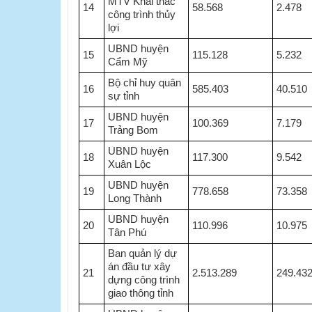
MTV Khai thác
14
58.568
2.478
công trình thủy
lợi
UBND huyện
15
115.128
5.232
Cẩm Mỹ
Bộ chỉ huy quân
16
585.403
40.510
sự tỉnh
UBND huyện
17
100.369
7.179
Trảng Bom
UBND huyện
18
117.300
9.542
Xuân Lộc
UBND huyện
19
778.658
73.358
Long Thành
UBND huyện
20
110.996
10.975
Tân Phú
Ban quản lý dự
án đầu tư xây
21
2.513.289
249.43
dựng công trình
giao thông tỉnh