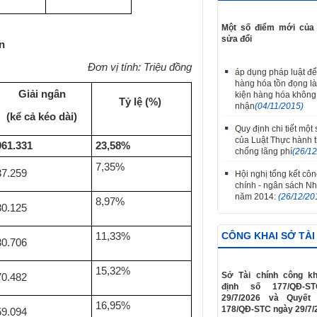
Một số điểm mới của 
sửa đổi
n
Đơn vị tính: Triệu đồng
áp dụng pháp luật để
hàng hóa tồn đọng là 
Giải ngân
kiện hàng hóa không
Tỷ lệ (%)
​
nhận
(04/11/2015)
(kể cả kéo dài)
Quy định chi tiết một
của Luật Thực hành ti
961.331
23,58
%
​
chống lãng phí
(26/1
7,35%
37.259
Hội nghị tổng kết công
chính - ngân sách N
năm 2014:
(26/12/20
8,97%
30.125
CÔNG KHAI SỞ TÀI
11,33%
30.706
15,32%
Sở Tài chính công kh
70.482
định số 177/QĐ-S
29/7/2026 và Quyết
16,95%
178/QĐ-STC ngày 29/7/
59.094