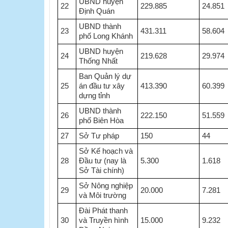
UBND huyện
22
229.885
24.851
Định Quán
UBND thành
23
431.311
58.604
phố Long Khánh
UBND huyện
24
219.628
29.974
Thống Nhất
Ban Quản lý dự
25
án đầu tư xây
413.390
60.399
dựng tỉnh
UBND thành
26
222.150
51.559
phố Biên Hòa
27
Sở Tư pháp
150
44
Sở Kế hoạch và
28
Đầu tư (nay là
5.300
1.618
Sở Tài chính)
Sở Nông nghiệp
29
20.000
7.281
và Môi trường
Đài Phát thanh
30
và Truyền hình
15.000
9.232