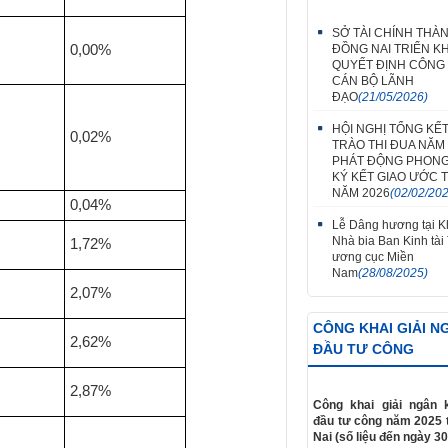
SỞ TÀI CHÍNH THÀ
ĐỒNG NAI TRIỂN KH
0,00%
QUYẾT ĐỊNH CÔNG
CÁN BỘ LÃNH
ĐẠO
(21/05/2026)
HỘI NGHỊ TỔNG KẾ
0,02%
TRÀO THI ĐUA NĂM 
PHÁT ĐỘNG PHONG
KÝ KẾT GIAO ƯỚC T
NĂM 2026
(02/02/20
0,04%
Lễ Dâng hương tại Kh
Nhà bia Ban Kinh tài
1,72%
ương cục Miền
Nam
(28/08/2025)
2,07%
CÔNG KHAI GIẢI N
2,62%
ĐẦU TƯ CÔNG
2,87%
Công khai giải ngân 
đầu tư công năm 2025 
Nai (số liệu đến ngày 30