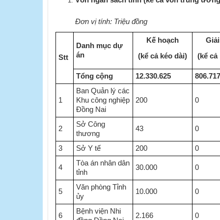
Vốn ngân sách tỉnh (kể cả vốn trung ương
Đơn vị tính: Triệu đồng
Kế hoạch
Giả
Danh mục dự
án
(kể cả kéo dài)
(kể cả
Stt​​
​
Tổng cộng
12.330.625
806.71
Ban Quản lý các
1
Khu công nghiệp
200
0
Đồng Nai
Sở Công
2
43
0
thương
3
Sở Y tế
200
0
Tòa án nhân dân
4
30.000
0
tỉnh
Văn phòng Tỉnh
5
10.000
0
ủy
Bệnh viện Nhi
6
2.166
0