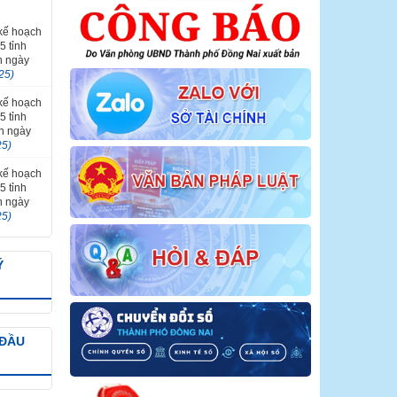
 kế hoạch
5 tỉnh
n ngày
25)
 kế hoạch
5 tỉnh
ến ngày
25)
 kế hoạch
5 tỉnh
n ngày
25)
Ý
 ĐẦU