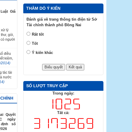
THĂM DÒ Ý KIẾN
Luật Giá
Đánh giá về trang thông tin điện tử Sở
Tài chính thành phố Đồng Nai
 xử lý
Rất tốt
thư, gói,
 có người
Tốt
Ý kiến khác
 số điều
ết kiệm,
2/2014)
 tác tài
hà nước
14)
SỐ LƯỢT TRUY CẬP
Trong ngày:
 CHÍNH
Tất cả:
ai Quyết
TC ngày
 định số
2026