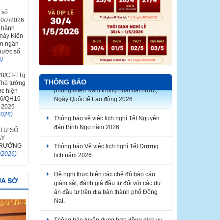
 số
0/7/2026
n hành
 này Kiến
in ngân
 nước số
6)
 28/CT-TTg
THÔNG BÁO
Thủ tướng
ực hiện
26/QH16
Thông báo về việc lịch nghỉ Tết Nguyên
 2026
đán Bính Ngọ năm 2026
2026)
Thông báo Về việc lịch nghỉ Tết Dương
 TƯ SỐ
lịch năm 2026
ÀY
 TRƯỞNG
/2026)
Đề nghị thực hiện các chế độ báo cáo
giám sát, đánh giá đầu tư đối với các dự
án đầu tư trên địa bàn thành phố Đồng
ỦA SỞ
Nai.
Thông báo tuyển dụng hợp đồng dịch vụ
thực hiện nhiệm vụ công chức năm 2026