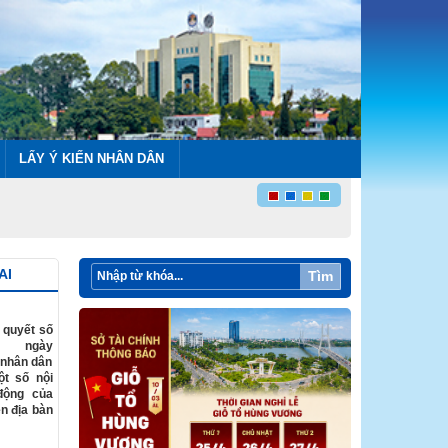
LẤY Ý KIẾN NHÂN DÂN
AI
Tìm
 quyết số
D ngày
 nhân dân
ột số nội
động của
n địa bàn