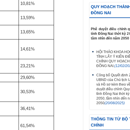
10,81%
QUY HOẠCH THÀN
ĐỒNG NAI
13,59%
Phê duyệt điều chỉnh 
13,65%
tỉnh Đồng Nai thời kỳ 2
tầm nhìn đến năm 2050
14,61%
HỘI THẢO KHOA HỌ
TỈNH LẤY Ý KIẾN ĐI
CHỈNH QUY HOẠCH
23,21%
ĐỒNG NAI.
(12/02/20
Công bố Quyết định
29,60%
UBND của Chủ tịch 
và Hồ sơ kèm theo v
duyệt điều chỉnh Qu
30,53%
tỉnh Đồng Nai thời k
2050, tầm nhìn đến 
2050
(20/08/2025)
36,41%
THÔNG TIN TỪ BỘ 
CHÍNH
61,54%