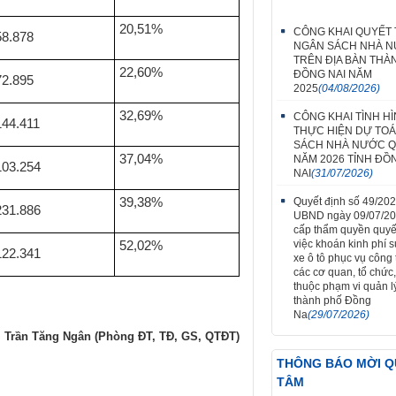
20,51%
CÔNG KHAI QUYẾT
58.878
NGÂN SÁCH NHÀ 
TRÊN ĐỊA BÀN THÀ
22,60%
ĐỒNG NAI NĂM
72.895
2025
(04/08/2026)
32,69%
CÔNG KHAI TÌNH H
144.411
THỰC HIỆN DỰ TO
SÁCH NHÀ NƯỚC Q
37,04%
NĂM 2026 TỈNH ĐỒ
103.254
NAI
(31/07/2026)
Quyết định số 49/20
39,38%
231.886
UBND ngày 09/07/2
cấp thẩm quyền quyế
việc khoán kinh phí 
52,02%
122.341
xe ô tô phục vụ công t
các cơ quan, tổ chức,
thuộc phạm vi quản l
thành phố Đồng
Na
(29/07/2026)
Trần Tăng Ngân (Phòng ĐT, TĐ, GS, QTĐT)
THÔNG BÁO MỜI 
TÂM