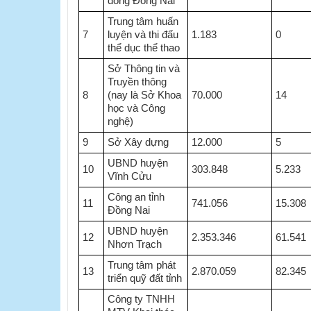
đồng Đồng Nai
Trung tâm huấn
7
luyện và thi đấu
1.183
0
thể dục thể thao
Sở Thông tin và
Truyền thông
8
(nay là Sở Khoa
70.000
14
học và Công
nghệ)
9
Sở Xây dựng
12.000
5
UBND huyện
10
303.848
5.233
Vĩnh Cửu
Công an tỉnh
11
741.056
15.308
Đồng Nai
UBND huyện
12
2.353.346
61.541
Nhơn Trạch
Trung tâm phát
13
2.870.059
82.345
triển quỹ đất tỉnh
Công ty TNHH