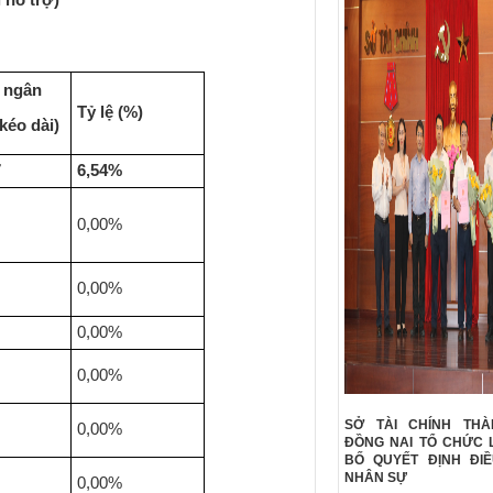
 hỗ trợ)
i ngân
Tỷ lệ (%)
 kéo dài)
7
6,54
%
0,00%
0,00%
0,00%
0,00%
SỞ TÀI CHÍNH TH
0,00%
ĐỒNG NAI TỔ CHỨC 
BỐ QUYẾT ĐỊNH ĐI
NHÂN SỰ
0,00%