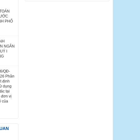
 TOÁN
NƯỚC
NH PHỐ
ÌNH
ÁN NGÂN
UÝ I
NG
26/QĐ-
026 Phân
t định
sử dụng
ác tại
 đơn vị
ý của
QUAN