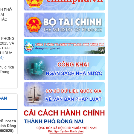
NH PHỐ
AI
 TÁC
T PHONG
2025 VÀ
 TRÀO,
HI ĐUA
26)
u di tích
 Trung
GÂN
kế hoạch
tỉnh Đồng
/6/2025).