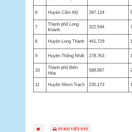
6
Huyện Cẩm Mỹ
287.124
Thành phố Long
7
322.544
Khánh
8
Huyện Long Thành
441.729
9
Huyện Thống Nhất
278.763
Thành phố Biên
10
588.867
Hòa
11
Huyện Nhơn Trạch
235.173
IN BÀI VIẾT NÀY