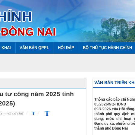
 KHAI
VĂN BẢN QPPL
HỎI ĐÁP
BỘ THỦ TỤC HÀNH CHÍNH
VĂN BẢN TRIỂN KH
u tư công năm 2025 tỉnh
​Thông cáo báo chí Nghị
2025)
05/2026/NQ-HĐN
09/7/2026 của Hội đồng
em với cỡ chữ
thành phố quy định m
dung, mức chi hoạt 
Đảng ủy xã, phường trê
thành phố Đồng Nai