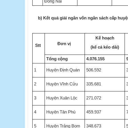
Đồng Nai
b) Kết quả giải ngân vốn ngân sách cấp huyệ
Kế hoạch
Đơn vị
​
​Stt
​​
(kể cả kéo dài)
Tổng cộng
4.076.155
1
Huyện Định Quán
506.592
2
Huyện Vĩnh Cửu
335.681
3
Huyện Xuân Lộc
271.072
4
Huyện Tân Phú
459.937
5
Huyện Trảng Bom
348.673