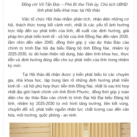
Đồng chí
Võ Tấn Đức
– Phó Bí thư Tỉnh ủy, Chủ tịch UBND
tỉnh
phát biểu khai mạc tại Hội thảo
Việc tổ chức Hội thảo nhằm phân tích, nhận diện những cơ
hội, thách thức trong bối cảnh mới, nhất là các yếu tố ảnh hưởng
trực tiếp đến sự phát triển của tỉnh; đề xuất các định hướng, giải
pháp lớn phát triển kinh tế - xã hội của tỉnh Đồng Nai đến năm 2030,
tầm nhìn đến năm 2045; đồng thời góp ý vào dự thảo Báo cáo
chính trị trình Đại hội đại biểu Đảng bộ tỉnh Đồng Nai, nhiệm kỳ
2025-2030, từ đó hoàn thiện nội dung, bảo đảm tính khoa học, thực
tiễn và định hướng đúng đắn cho sự phát triển của tỉnh trong nhiệm
kỳ mới.
Tại Hội thảo đã nhận được ý kiến phát biểu từ các chuyên
gia, nhà khoa học, tập trung làm rõ những định hướng phát triển
kinh tế - xã hội phù hợp thực tiễn tỉnh Đồng Nai, nhất là sau khi hợp
nhất địa giới hành chính với tỉnh Bình Phước, đồng thời góp ý toàn
diện cho dự thảo Báo cáo chính trị trình Đại hội Đại biểu Đảng bộ
tỉnh, nhiệm kỳ 2025-2030 từ mô hình tăng trưởng, liên kết vùng,
chuyển đổi số, phát triển nguồn nhân lực chất lượng cao đến văn
hóa, môi trường, quốc phòng - an ninh.