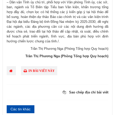
– Dân vận Tỉnh ủy chủ trì, phối hợp với Văn phòng Tỉnh ủy, các sở,
ban, ngành và Tổ Biên tập Tiểu ban Văn kiện, khẩn trương tổng
hợp đầy đủ, chọn lọc có hệ thống các ý kiến góp ý tại hội thảo để
bổ sung, hoàn thiện dự thảo Báo cáo chính trị và các văn kiện trình
Đại hội đại biểu Đảng bộ tỉnh Đồng Nai nhiệm kỳ 2025-2030, đề nghị
các ngành, các địa phương căn cứ các nội dung định hướng đã
được chia sẻ, trao đổi tại hội thảo để cập nhật, rà soát, điều chỉnh
kế hoạch phát triển ngành, lĩnh vực, địa bàn phù hợp với định
hướng chiến lược chung của tỉnh./.
Trần Thị Phương Nga (Phòng Tổng hợp Quy hoạch)​
Trần Thị Phương Nga (Phòng Tổng hợp Quy hoạch)
IN BÀI VIẾT NÀY
Sao chép địa chỉ bài viết
Các tin khác