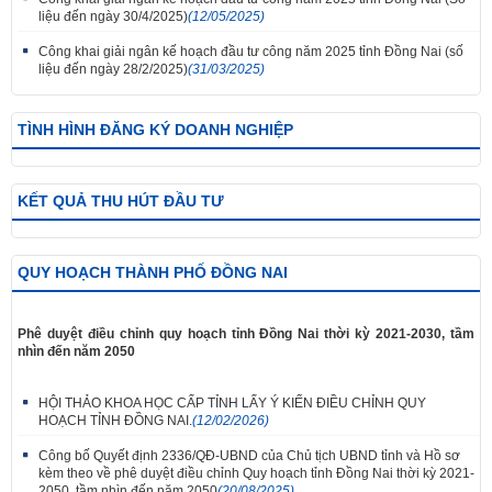
liệu đến ngày 30/4/2025)
(12/05/2025)
Công khai giải ngân kế hoạch đầu tư công năm 2025 tỉnh Đồng Nai (số
liệu đến ngày 28/2/2025)
(31/03/2025)
TÌNH HÌNH ĐĂNG KÝ DOANH NGHIỆP
KẾT QUẢ THU HÚT ĐẦU TƯ
QUY HOẠCH THÀNH PHỐ ĐỒNG NAI
Phê duyệt điều chỉnh quy hoạch tỉnh Đồng Nai thời kỳ 2021-2030, tầm
nhìn đến năm 2050
HỘI THẢO KHOA HỌC CẤP TỈNH LẤY Ý KIẾN ĐIỀU CHỈNH QUY
HOẠCH TỈNH ĐỒNG NAI.
(12/02/2026)
Công bố Quyết định 2336/QĐ-UBND của Chủ tịch UBND tỉnh và Hồ sơ
kèm theo về phê duyệt điều chỉnh Quy hoạch tỉnh Đồng Nai thời kỳ 2021-
2050, tầm nhìn đến năm 2050
(20/08/2025)