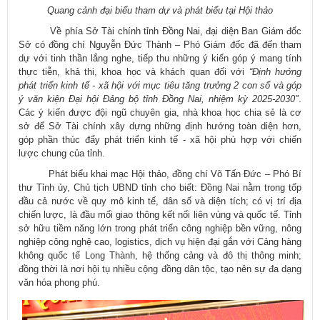
Quang cảnh đại biểu tham dự và phát biểu tại Hội thảo
Về phía Sở Tài chính tỉnh Đồng Nai, đại diện Ban Giám đốc
Sở có đồng chí Nguyễn Đức Thành – Phó Giám đốc đã đến tham
dự với tinh thần lắng nghe, tiếp thu những ý kiến góp ý mang tính
thực tiễn, khả thi, khoa học và khách quan đối với
“Định hướng
phát triển kinh tế - xã hội với mục tiêu tăng trưởng 2 con số và góp
ý văn kiện Đại hội Đảng bộ tỉnh Đồng Nai, nhiệm kỳ 2025-2030"
.
Các ý kiến được đội ngũ chuyên gia, nhà khoa học chia sẻ là cơ
sở để Sở Tài chính xây dựng những định hướng toàn diện hơn,
góp phần thúc đẩy phát triển kinh tế - xã hội phù hợp với chiến
lược chung của tỉnh.
Phát biểu khai mạc Hội thảo, đồng chí Võ Tấn Đức – Phó Bí
thư Tỉnh ủy, Chủ tịch UBND tỉnh cho biết: Đồng Nai nằm trong tốp
đầu cả nước về quy mô kinh tế, dân số và diện tích; có vị trí địa
chiến lược, là đầu mối giao thông kết nối liên vùng và quốc tế. Tỉnh
sở hữu tiềm năng lớn trong phát triển công nghiệp bền vững, nông
nghiệp công nghệ cao, logistics, dịch vụ hiện đại gắn với Cảng hàng
không quốc tế Long Thành, hệ thống cảng và đô thị thông minh;
đồng thời là nơi hội tụ nhiều cộng đồng dân tộc, tạo nên sự đa dạng
văn hóa phong phú.