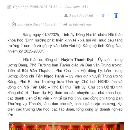
Lượt xem : 614
Cập nhật 05/08/2025 15:53
Xem với cỡ chữ
Sao chép địa chỉ bài viết
In bài viết này
Sáng ngày 01/8/2025, Tỉnh ủy Đồng Nai tổ chức Hội thảo
khoa học “Định hướng phát triển kinh tế - xã hội với mục tiêu tăng
trưởng 2 con số và góp ý văn kiện Đại hội Đảng bộ tỉnh Đồng Nai,
nhiệm kỳ 2025-2030".
Hội thảo do đồng chí
Huỳnh Thành Đạt
– Ủy viên Trung
ương Đảng, Phó Trưởng ban Tuyên giáo và Dân vận Trung ương;
Tiến sĩ
Bùi Văn Thạch
– Phó Chủ tịch Hội đồng Lý luận Trung
ương; đồng chí
Tôn Ngọc Hạnh
– Ủy viên dự khuyết Trung ương
Đảng, Phó Bí thư Thường trực Tỉnh ủy, Chủ tịch HĐND tỉnh và
đồng chí
Võ Tấn Đức
– Phó Bí thư Tỉnh ủy, Chủ tịch UBND tỉnh
đồng chủ trì. Tham dự Hội thảo có các chuyên gia, nhà khoa học,
các thành viên tổ tư vấn kinh tế xã hội tỉnh, các đồng chí trong Ban
Thường vụ Tỉnh ủy, lãnh đạo các sở, ban, ngành địa phương, đại
diện các trường Đại học, các tập đoàn, tổng công ty, doanh nghiệp
lớn.