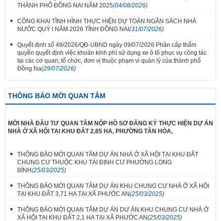
THÀNH PHỐ ĐỒNG NAI NĂM 2025
(04/08/2026)
CÔNG KHAI TÌNH HÌNH THỰC HIỆN DỰ TOÁN NGÂN SÁCH NHÀ
NƯỚC QUÝ I NĂM 2026 TỈNH ĐỒNG NAI
(31/07/2026)
Quyết định số 49/2026/QĐ-UBND ngày 09/07/2026 Phân cấp thẩm
quyền quyết định việc khoán kinh phí sử dụng xe ô tô phục vụ công tác
tại các cơ quan, tổ chức, đơn vị thuộc phạm vi quản lý của thành phố
Đồng Na
(29/07/2026)
THÔNG BÁO MỜI QUAN TÂM
MỜI NHÀ ĐẦU TƯ QUAN TÂM NỘP HỒ SƠ ĐĂNG KÝ THỰC HIỆN DỰ ÁN
NHÀ Ở XÃ HỘI TẠI KHU ĐẤT 2,85 HA, PHƯỜNG TÂN HÒA,
THÔNG BÁO MỜI QUAN TÂM DỰ ÁN NHÀ Ở XÃ HỘI TẠI KHU ĐẤT
CHUNG CƯ THUỘC KHU TÁI ĐỊNH CƯ PHƯỜNG LONG
BÌNH
(25/03/2025)
THÔNG BÁO MỜI QUAN TÂM DỰ ÁN KHU CHUNG CƯ NHÀ Ở XÃ HỘI
TẠI KHU ĐẤT 3,71 HA TẠI XÃ PHƯỚC AN
(25/03/2025)
THÔNG BÁO MỜI QUAN TÂM DỰ ÁN DỰ ÁN KHU CHUNG CƯ NHÀ Ở
XÃ HỘI TẠI KHU ĐẤT 2,1 HA TẠI XÃ PHƯỚC AN
(25/03/2025)