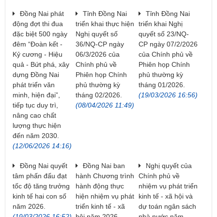
Đồng Nai phát
Tỉnh Đồng Nai
Tỉnh Đồng Nai
động đợt thi đua
triển khai thực hiện
triển khai Nghị
đặc biệt 500 ngày
Nghị quyết số
quyết số 23/NQ-
đêm “Đoàn kết -
36/NQ-CP ngày
CP ngày 07/2/2026
Kỷ cương - Hiệu
06/3/2026 của
của Chính phủ về
quả - Bứt phá, xây
Chính phủ về
Phiên họp Chính
dựng Đồng Nai
Phiên họp Chính
phủ thường kỳ
phát triển văn
phủ thường kỳ
tháng 01/2026.
minh, hiện đại”,
tháng 02/2026.
(19/03/2026 16:56)
tiếp tục duy trì,
(08/04/2026 11:49)
nâng cao chất
lượng thực hiện
đến năm 2030.
(12/06/2026 14:16)
Đồng Nai quyết
Đồng Nai ban
Nghị quyết của
tâm phấn đấu đạt
hành Chương trình
Chính phủ về
tốc độ tăng trưởng
hành động thực
nhiệm vụ phát triển
kinh tế hai con số
hiện nhiệm vụ phát
kinh tế - xã hội và
năm 2026.
triển kinh tế - xã
dự toán ngân sách
(19/03/2026 16:52)
hội năm 2026
nhà nước năm