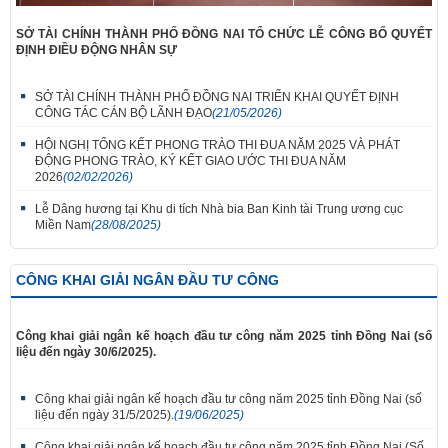
SỞ TÀI CHÍNH THÀNH PHỐ ĐỒNG NAI TỔ CHỨC LỄ CÔNG BỐ QUYẾT
ĐỊNH ĐIỀU ĐỘNG NHÂN SỰ
SỞ TÀI CHÍNH THÀNH PHỐ ĐỒNG NAI TRIỂN KHAI QUYẾT ĐỊNH
CÔNG TÁC CÁN BỘ LÃNH ĐẠO
(21/05/2026)
HỘI NGHỊ TỔNG KẾT PHONG TRÀO THI ĐUA NĂM 2025 VÀ PHÁT
ĐỘNG PHONG TRÀO, KÝ KẾT GIAO ƯỚC THI ĐUA NĂM
2026
(02/02/2026)
Lễ Dâng hương tại Khu di tích Nhà bia Ban Kinh tài Trung ương cục
Miền Nam
(28/08/2025)
CÔNG KHAI GIẢI NGÂN ĐẦU TƯ CÔNG
Công khai giải ngân kế hoạch đầu tư công năm 2025 tỉnh Đồng Nai (số
liệu đến ngày 30/6/2025).
Công khai giải ngân kế hoạch đầu tư công năm 2025 tỉnh Đồng Nai (số
liệu đến ngày 31/5/2025).
(19/06/2025)
Công khai giải ngân kế hoạch đầu tư công năm 2025 tỉnh Đồng Nai (Số