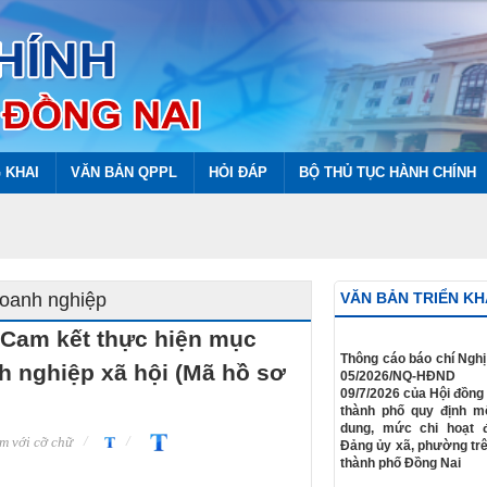
 KHAI
VĂN BẢN QPPL
HỎI ĐÁP
BỘ THỦ TỤC HÀNH CHÍNH
doanh nghiệp
VĂN BẢN TRIỂN KH
 Cam kết thực hiện mục
​Thông cáo báo chí Nghị
nh nghiệp xã hội (Mã hồ sơ
05/2026/NQ-HĐN
09/7/2026 của Hội đồng
thành phố quy định m
dung, mức chi hoạt 
m với cỡ chữ
Đảng ủy xã, phường trê
thành phố Đồng Nai