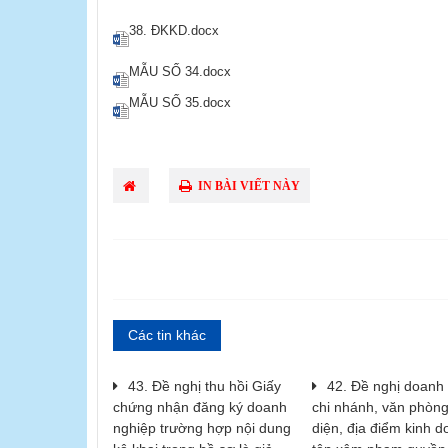
38. ĐKKD.docx
MẪU SỐ 34.docx
MẪU SỐ 35.docx
IN BÀI VIẾT NÀY
Các tin khác
43. Đề nghị thu hồi Giấy
42. Đề nghị doanh
chứng nhận đăng ký doanh
chi nhánh, văn phòng
nghiệp trường hợp nội dung
diện, địa điểm kinh 