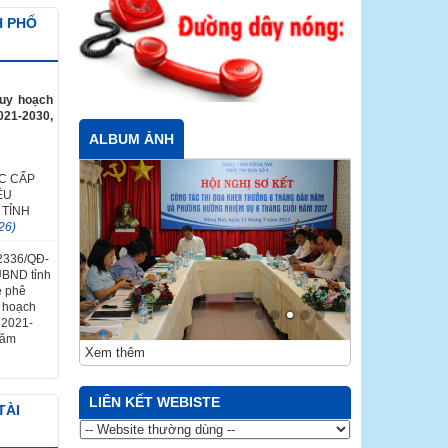
H PHỐ
quy hoạch
021-2030,
ALBUM ẢNH
C CẤP
ỀU
 TỈNH
26)
 2336/QĐ-
UBND tỉnh
ề phê
y hoạch
ỳ 2021-
năm
Xem thêm
LIÊN KẾT WEBISTE
TÀI