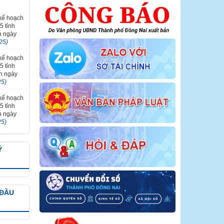
 kế hoạch
5 tỉnh
n ngày
25)
 kế hoạch
5 tỉnh
ến ngày
25)
 kế hoạch
5 tỉnh
n ngày
25)
Ý
 ĐẦU