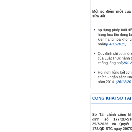
Một số điểm mới của 
sửa đổi
áp dụng pháp luật để
hàng hóa tồn đọng là 
kiện hàng hóa không
nhận
(04/11/2015)
Quy định chi tiết một
của Luật Thực hành ti
chống lãng phí
(26/1
Hội nghị tổng kết công
chính - ngân sách N
năm 2014:
(26/12/20
CÔNG KHAI SỞ TÀI
Sở Tài chính công kh
định số 177/QĐ-S
29/7/2026 và Quyết
178/QĐ-STC ngày 29/7/