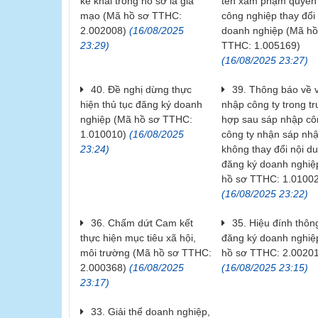
kê khai trong hồ sơ là giả
tên xâm phạm quyền
mạo (Mã hồ sơ TTHC:
công nghiệp thay đổi
2.002008)
(16/08/2025
doanh nghiệp (Mã hồ
23:29)
TTHC: 1.005169)
(16/08/2025 23:27)
40. Đề nghị dừng thực
39. Thông báo về 
hiện thủ tục đăng ký doanh
nhập công ty trong t
nghiệp (Mã hồ sơ TTHC:
hợp sau sáp nhập côn
1.010010)
(16/08/2025
công ty nhận sáp nh
23:24)
không thay đổi nội d
đăng ký doanh nghiệ
hồ sơ TTHC: 1.0100
(16/08/2025 23:22)
36. Chấm dứt Cam kết
35. Hiệu đính thông
thực hiện mục tiêu xã hội,
đăng ký doanh nghiệ
môi trường (Mã hồ sơ TTHC:
hồ sơ TTHC: 2.0020
2.000368)
(16/08/2025
(16/08/2025 23:15)
23:17)
33. Giải thể doanh nghiệp,