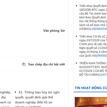
Triển khai Quyết định
1852/QĐ-BTC ngày 1
của Bộ Tài chính ba
kèm theo Quyết định
trúc Hệ thống thông t
sách và kế toán nhà
(VDBAS).
(06/08/202
Văn phòng Sở
Triển khai Chỉ thị số
ngày 03/7/2026 của 
Chính phủ về việc th
Nghị quyết số 21/20
ngày 24 tháng 4 năm
của Quốc hội
(06/08/
TRIỂN KHAI THÔNG
Sao chép địa chỉ bài viết
92/2026/TT-BTC NG
01/7/2026 CỦA BỘ
BỘ TÀI CHÍNH
(31/07
TIN HOẠT ĐỘNG C
 nghiệp,
41. Thông báo hủy bỏ nghị
 đại
quyết, quyết định giải thể
doanh có
doanh nghiệp (Mã hồ sơ