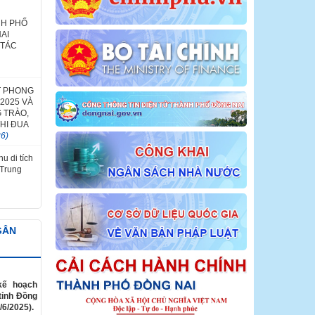
NH PHỐ
AI
 TÁC
T PHONG
2025 VÀ
 TRÀO,
HI ĐUA
26)
u di tích
 Trung
GÂN
kế hoạch
tỉnh Đồng
/6/2025).