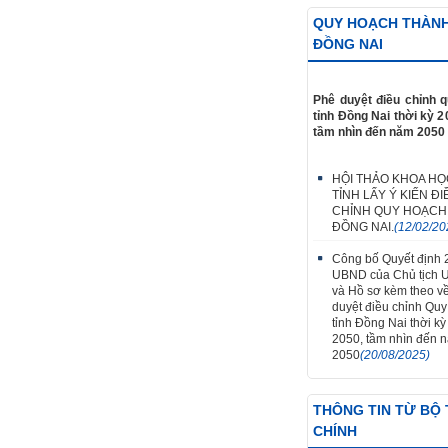
QUY HOẠCH THÀN
ĐỒNG NAI
Phê duyệt điều chỉnh 
tỉnh Đồng Nai thời kỳ 2
tầm nhìn đến năm 2050
HỘI THẢO KHOA HỌ
TỈNH LẤY Ý KIẾN ĐI
CHỈNH QUY HOẠCH
ĐỒNG NAI.
(12/02/20
Công bố Quyết định
UBND của Chủ tịch 
và Hồ sơ kèm theo v
duyệt điều chỉnh Qu
tỉnh Đồng Nai thời k
2050, tầm nhìn đến 
2050
(20/08/2025)
THÔNG TIN TỪ BỘ 
CHÍNH