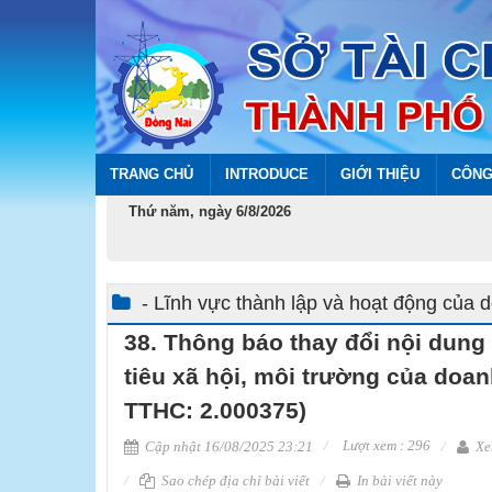
TRANG CHỦ
INTRODUCE
GIỚI THIỆU
CÔNG
Thứ năm, ngày 6/8/2026
- Lĩnh vực thành lập và hoạt động của 
38. Thông báo thay đổi nội dung
tiêu xã hội, môi trường của doa
TTHC: 2.000375)
Lượt xem : 296
Cập nhật 16/08/2025 23:21
Xe
Sao chép địa chỉ bài viết
In bài viết này