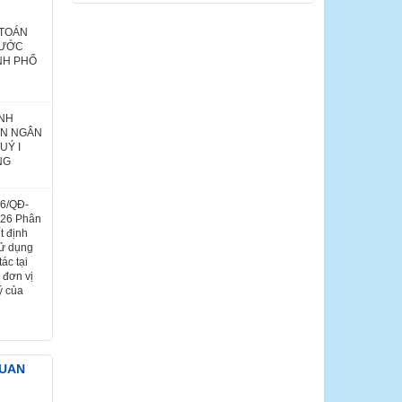
 TOÁN
NƯỚC
NH PHỐ
ÌNH
ÁN NGÂN
UÝ I
NG
26/QĐ-
026 Phân
t định
sử dụng
ác tại
 đơn vị
ý của
QUAN