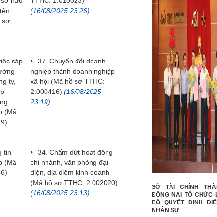
 sở hữu
TTHC: 1.010023)
 tên
(16/08/2025 23:26)
 sơ
việc sáp
37. Chuyển đổi doanh
rường
nghiệp thành doanh nghiệp
g ty,
xã hội (Mã hồ sơ TTHC:
ập
2.000416)
(16/08/2025
ung
23:19)
p (Mã
29)
 tin
34. Chấm dứt hoạt động
p (Mã
chi nhánh, văn phòng đại
16)
diện, địa điểm kinh doanh
(Mã hồ sơ TTHC: 2.002020)
SỞ TÀI CHÍNH TH
(16/08/2025 23:13)
ĐỒNG NAI TỔ CHỨC 
BỐ QUYẾT ĐỊNH ĐI
NHÂN SỰ