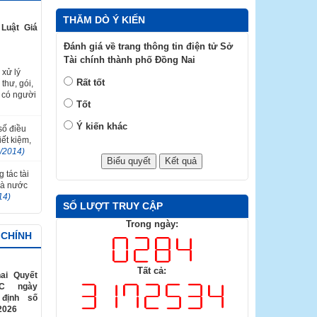
THĂM DÒ Ý KIẾN
Luật Giá
Đánh giá về trang thông tin điện tử Sở
Tài chính thành phố Đồng Nai
 xử lý
Rất tốt
thư, gói,
 có người
Tốt
Ý kiến khác
 số điều
ết kiệm,
2/2014)
 tác tài
hà nước
14)
SỐ LƯỢT TRUY CẬP
Trong ngày:
 CHÍNH
Tất cả:
ai Quyết
TC ngày
 định số
2026