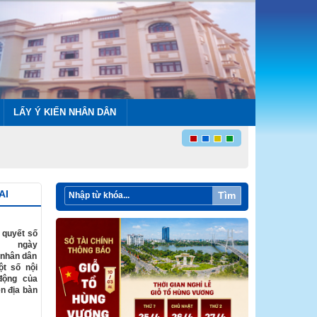
LẤY Ý KIẾN NHÂN DÂN
AI
Tìm
 quyết số
D ngày
 nhân dân
ột số nội
động của
n địa bàn