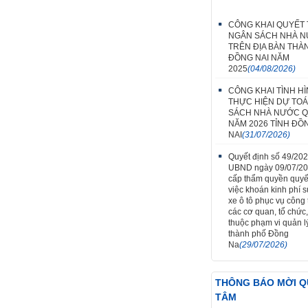
CÔNG KHAI QUYẾT
NGÂN SÁCH NHÀ 
TRÊN ĐỊA BÀN THÀ
ĐỒNG NAI NĂM
2025
(04/08/2026)
CÔNG KHAI TÌNH H
THỰC HIỆN DỰ TO
SÁCH NHÀ NƯỚC Q
NĂM 2026 TỈNH ĐỒ
NAI
(31/07/2026)
Quyết định số 49/20
UBND ngày 09/07/2
cấp thẩm quyền quyế
việc khoán kinh phí 
xe ô tô phục vụ công t
các cơ quan, tổ chức,
thuộc phạm vi quản l
thành phố Đồng
Na
(29/07/2026)
THÔNG BÁO MỜI 
TÂM