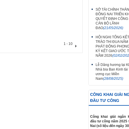
SỞ TÀI CHÍNH THÀ
ĐỒNG NAI TRIỂN KH
QUYẾT ĐỊNH CÔNG
CÁN BỘ LÃNH
ĐẠO
(21/05/2026)
HỘI NGHỊ TỔNG KẾ
TRÀO THI ĐUA NĂM 
1 - 10
PHÁT ĐỘNG PHONG
KÝ KẾT GIAO ƯỚC T
NĂM 2026
(02/02/20
Lễ Dâng hương tại Kh
Nhà bia Ban Kinh tài
ương cục Miền
Nam
(28/08/2025)
CÔNG KHAI GIẢI N
ĐẦU TƯ CÔNG
Công khai giải ngân 
đầu tư công năm 2025 
Nai (số liệu đến ngày 30