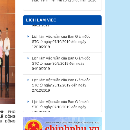
Thông báo về thời gian nghỉ lễ Giỗ Tổ
Hùng Vương, Ngày Chiến thắng giải
phóng miền Nam thống nhất đất nước,
Ngày Quốc tế Lao động 2026
LỊCH LÀM VIỆC
Lịch làm việc tuần của Ban Giám đốc
STC từ ngày 07/10/2019 đến ngày
12/10/2019
Lịch làm việc tuần của Ban Giám đốc
STC từ ngày 30/9/2019 đến ngày
04/10/2019
Lịch làm việc tuần của Ban Giám đốc
STC từ ngày 23/12/2019 đến ngày
27/12/2019
Lịch làm việc tuần của Ban Giám đốc
STC từ ngày 07/10/2019 đến ngày
12/10/2019
ÀNH PHỐ
Lịch làm việc tuần của Ban Giám đốc
LỄ CÔNG
STC từ ngày 04/11/2019 đến ngày
ỀU ĐỘNG
08/11/2019