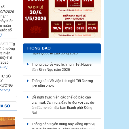
 số
0/7/2026
n hành
 này Kiến
in ngân
 nước số
6)
 28/CT-TTg
THÔNG BÁO
Thủ tướng
ực hiện
Thông báo về việc lịch nghỉ Tết Nguyên
26/QH16
đán Bính Ngọ năm 2026
 2026
2026)
Thông báo Về việc lịch nghỉ Tết Dương
 TƯ SỐ
lịch năm 2026
ÀY
 TRƯỞNG
Đề nghị thực hiện các chế độ báo cáo
/2026)
giám sát, đánh giá đầu tư đối với các dự
án đầu tư trên địa bàn thành phố Đồng
Nai.
ỦA SỞ
Thông báo tuyển dụng hợp đồng dịch vụ
thực hiện nhiệm vụ công chức năm 2026