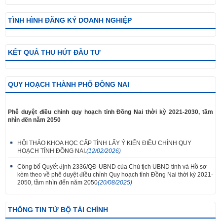
TÌNH HÌNH ĐĂNG KÝ DOANH NGHIỆP
KẾT QUẢ THU HÚT ĐẦU TƯ
QUY HOẠCH THÀNH PHỐ ĐỒNG NAI
Phê duyệt điều chỉnh quy hoạch tỉnh Đồng Nai thời kỳ 2021-2030, tầm
nhìn đến năm 2050
HỘI THẢO KHOA HỌC CẤP TỈNH LẤY Ý KIẾN ĐIỀU CHỈNH QUY
HOẠCH TỈNH ĐỒNG NAI.
(12/02/2026)
Công bố Quyết định 2336/QĐ-UBND của Chủ tịch UBND tỉnh và Hồ sơ
kèm theo về phê duyệt điều chỉnh Quy hoạch tỉnh Đồng Nai thời kỳ 2021-
2050, tầm nhìn đến năm 2050
(20/08/2025)
THÔNG TIN TỪ BỘ TÀI CHÍNH