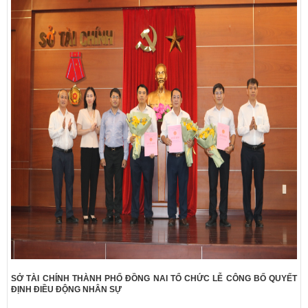
SỞ TÀI CHÍNH THÀNH PHỐ ĐỒNG NAI TỔ CHỨC LỄ CÔNG BỐ QUYẾT
ĐỊNH ĐIỀU ĐỘNG NHÂN SỰ