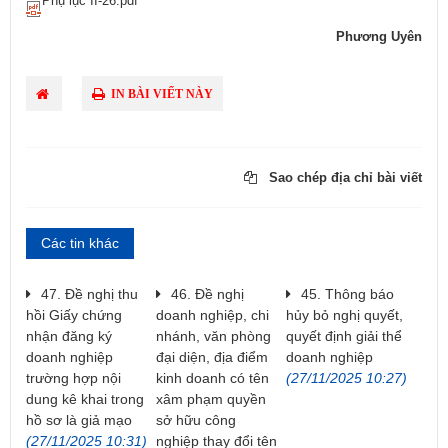
Phụ lục II-26.pdf
Phương Uyên
IN BÀI VIẾT NÀY
Sao chép địa chỉ bài viết
Các tin khác
47. Đề nghị thu
46. Đề nghị
45. Thông báo
hồi Giấy chứng
doanh nghiệp, chi
hủy bỏ nghị quyết,
nhận đăng ký
nhánh, văn phòng
quyết định giải thể
doanh nghiệp
đại diện, địa điểm
doanh nghiệp
trường hợp nội
kinh doanh có tên
(27/11/2025 10:27)
dung kê khai trong
xâm phạm quyền
hồ sơ là giả mạo
sở hữu công
(27/11/2025 10:31)
nghiệp thay đổi tên