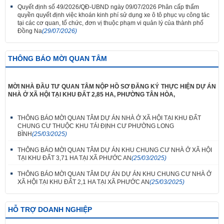
Quyết định số 49/2026/QĐ-UBND ngày 09/07/2026 Phân cấp thẩm
quyền quyết định việc khoán kinh phí sử dụng xe ô tô phục vụ công tác
tại các cơ quan, tổ chức, đơn vị thuộc phạm vi quản lý của thành phố
Đồng Na
(29/07/2026)
THÔNG BÁO MỜI QUAN TÂM
MỜI NHÀ ĐẦU TƯ QUAN TÂM NỘP HỒ SƠ ĐĂNG KÝ THỰC HIỆN DỰ ÁN
NHÀ Ở XÃ HỘI TẠI KHU ĐẤT 2,85 HA, PHƯỜNG TÂN HÒA,
THÔNG BÁO MỜI QUAN TÂM DỰ ÁN NHÀ Ở XÃ HỘI TẠI KHU ĐẤT
CHUNG CƯ THUỘC KHU TÁI ĐỊNH CƯ PHƯỜNG LONG
BÌNH
(25/03/2025)
THÔNG BÁO MỜI QUAN TÂM DỰ ÁN KHU CHUNG CƯ NHÀ Ở XÃ HỘI
TẠI KHU ĐẤT 3,71 HA TẠI XÃ PHƯỚC AN
(25/03/2025)
THÔNG BÁO MỜI QUAN TÂM DỰ ÁN DỰ ÁN KHU CHUNG CƯ NHÀ Ở
XÃ HỘI TẠI KHU ĐẤT 2,1 HA TẠI XÃ PHƯỚC AN
(25/03/2025)
HỖ TRỢ DOANH NGHIỆP