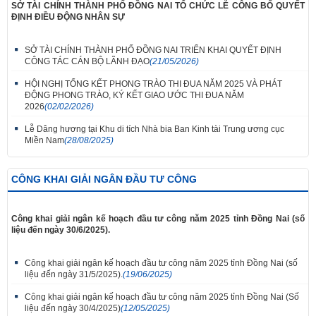
SỞ TÀI CHÍNH THÀNH PHỐ ĐỒNG NAI TỔ CHỨC LỄ CÔNG BỐ QUYẾT
ĐỊNH ĐIỀU ĐỘNG NHÂN SỰ
SỞ TÀI CHÍNH THÀNH PHỐ ĐỒNG NAI TRIỂN KHAI QUYẾT ĐỊNH
CÔNG TÁC CÁN BỘ LÃNH ĐẠO
(21/05/2026)
HỘI NGHỊ TỔNG KẾT PHONG TRÀO THI ĐUA NĂM 2025 VÀ PHÁT
ĐỘNG PHONG TRÀO, KÝ KẾT GIAO ƯỚC THI ĐUA NĂM
2026
(02/02/2026)
Lễ Dâng hương tại Khu di tích Nhà bia Ban Kinh tài Trung ương cục
Miền Nam
(28/08/2025)
CÔNG KHAI GIẢI NGÂN ĐẦU TƯ CÔNG
Công khai giải ngân kế hoạch đầu tư công năm 2025 tỉnh Đồng Nai (số
liệu đến ngày 30/6/2025).
Công khai giải ngân kế hoạch đầu tư công năm 2025 tỉnh Đồng Nai (số
liệu đến ngày 31/5/2025).
(19/06/2025)
Công khai giải ngân kế hoạch đầu tư công năm 2025 tỉnh Đồng Nai (Số
liệu đến ngày 30/4/2025)
(12/05/2025)