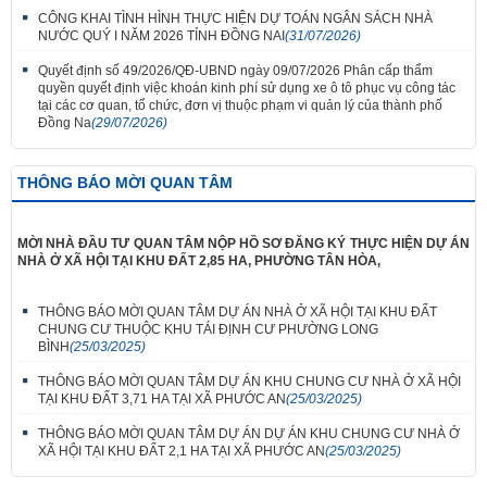
CÔNG KHAI TÌNH HÌNH THỰC HIỆN DỰ TOÁN NGÂN SÁCH NHÀ
NƯỚC QUÝ I NĂM 2026 TỈNH ĐỒNG NAI
(31/07/2026)
Quyết định số 49/2026/QĐ-UBND ngày 09/07/2026 Phân cấp thẩm
quyền quyết định việc khoán kinh phí sử dụng xe ô tô phục vụ công tác
tại các cơ quan, tổ chức, đơn vị thuộc phạm vi quản lý của thành phố
Đồng Na
(29/07/2026)
THÔNG BÁO MỜI QUAN TÂM
MỜI NHÀ ĐẦU TƯ QUAN TÂM NỘP HỒ SƠ ĐĂNG KÝ THỰC HIỆN DỰ ÁN
NHÀ Ở XÃ HỘI TẠI KHU ĐẤT 2,85 HA, PHƯỜNG TÂN HÒA,
THÔNG BÁO MỜI QUAN TÂM DỰ ÁN NHÀ Ở XÃ HỘI TẠI KHU ĐẤT
CHUNG CƯ THUỘC KHU TÁI ĐỊNH CƯ PHƯỜNG LONG
BÌNH
(25/03/2025)
THÔNG BÁO MỜI QUAN TÂM DỰ ÁN KHU CHUNG CƯ NHÀ Ở XÃ HỘI
TẠI KHU ĐẤT 3,71 HA TẠI XÃ PHƯỚC AN
(25/03/2025)
THÔNG BÁO MỜI QUAN TÂM DỰ ÁN DỰ ÁN KHU CHUNG CƯ NHÀ Ở
XÃ HỘI TẠI KHU ĐẤT 2,1 HA TẠI XÃ PHƯỚC AN
(25/03/2025)