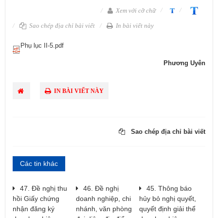
Xem với cỡ chữ
Sao chép địa chỉ bài viết
In bài viết này
Phụ lục II-5.pdf
Phương Uyên
IN BÀI VIẾT NÀY
Sao chép địa chỉ bài viết
Các tin khác
47. Đề nghị thu
46. Đề nghị
45. Thông báo
hồi Giấy chứng
doanh nghiệp, chi
hủy bỏ nghị quyết,
nhận đăng ký
nhánh, văn phòng
quyết định giải thể