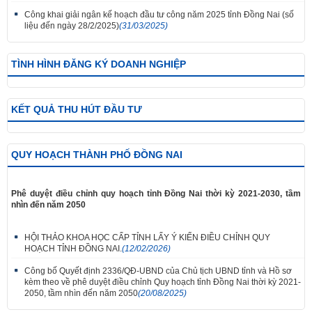
Công khai giải ngân kế hoạch đầu tư công năm 2025 tỉnh Đồng Nai (số
liệu đến ngày 28/2/2025)
(31/03/2025)
TÌNH HÌNH ĐĂNG KÝ DOANH NGHIỆP
KẾT QUẢ THU HÚT ĐẦU TƯ
QUY HOẠCH THÀNH PHỐ ĐỒNG NAI
Phê duyệt điều chỉnh quy hoạch tỉnh Đồng Nai thời kỳ 2021-2030, tầm
nhìn đến năm 2050
HỘI THẢO KHOA HỌC CẤP TỈNH LẤY Ý KIẾN ĐIỀU CHỈNH QUY
HOẠCH TỈNH ĐỒNG NAI.
(12/02/2026)
Công bố Quyết định 2336/QĐ-UBND của Chủ tịch UBND tỉnh và Hồ sơ
kèm theo về phê duyệt điều chỉnh Quy hoạch tỉnh Đồng Nai thời kỳ 2021-
2050, tầm nhìn đến năm 2050
(20/08/2025)