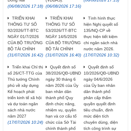
(06/08/2026 17:18)
(06/08/2026 17:16)
TRIỂN KHAI
TRIỂN KHAI
Tình hình thực
THÔNG TƯ SỐ
THÔNG TƯ SỐ
hiện Nghị quyết số
92/2026/TT-BTC
53/2026/TT-BTC
135/NQ-CP về
NGÀY 01/7/2026
NGÀY 14/5/2026
thực hiện tiết kiệm
CỦA BỘ TRƯỞNG
CỦA BỘ TRƯỞNG
chi ngân sách nhà
BỘ TÀI CHÍNH
BỘ TÀI CHÍNH
nước năm 2026.
(31/07/2026 16:42)
(31/07/2026 16:40)
(17/07/2026 10:32)
Triển khai Chỉ thị
Quyết định số
Quyết định số
số 26/CT-TTG của
38/2026/QĐ-UBND
10/2026/QĐ-UBND
Thủ tướng Chính
ngày 30 tháng 6
ngày 04/6/2026
phủ về xây dựng
năm 2026 của Ủy
của Ủy ban nhân
Kế hoạch phát
ban nhân dân
dân thành phố
triển kinh tế xã hội
thành phố Quy
phân cấp thẩm
và dự toán ngân
định chức năng,
quyền quyết định
sách nhà nước
nhiệm vụ, quyền
tiêu chuẩn, định
năm 2027
hạn và cơ cấu tổ
mức diện tích
(17/07/2026 10:24)
chức của Sở Tài
chuyên dùng, diện
chính thành phố
tích công trình sự