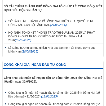
SỞ TÀI CHÍNH THÀNH PHỐ ĐỒNG NAI TỔ CHỨC LỄ CÔNG BỐ QUYẾT
ĐỊNH ĐIỀU ĐỘNG NHÂN SỰ
SỞ TÀI CHÍNH THÀNH PHỐ ĐỒNG NAI TRIỂN KHAI QUYẾT ĐỊNH
CÔNG TÁC CÁN BỘ LÃNH ĐẠO
(21/05/2026)
HỘI NGHỊ TỔNG KẾT PHONG TRÀO THI ĐUA NĂM 2025 VÀ PHÁT
ĐỘNG PHONG TRÀO, KÝ KẾT GIAO ƯỚC THI ĐUA NĂM
2026
(02/02/2026)
Lễ Dâng hương tại Khu di tích Nhà bia Ban Kinh tài Trung ương cục
Miền Nam
(28/08/2025)
CÔNG KHAI GIẢI NGÂN ĐẦU TƯ CÔNG
Công khai giải ngân kế hoạch đầu tư công năm 2025 tỉnh Đồng Nai (số
liệu đến ngày 30/6/2025).
Công khai giải ngân kế hoạch đầu tư công năm 2025 tỉnh Đồng Nai (số
liệu đến ngày 31/5/2025).
(19/06/2025)
Công khai giải ngân kế hoạch đầu tư công năm 2025 tỉnh Đồng Nai (Số