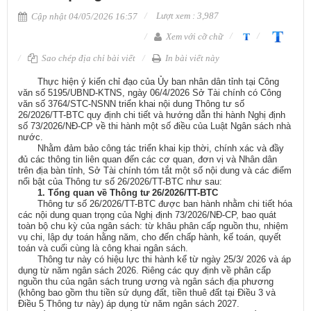
Lượt xem : 3,987
Cập nhật 04/05/2026 16:57
Xem với cỡ chữ
Sao chép địa chỉ bài viết
In bài viết này
​
Thực hiện ý ki
ến chỉ đạo của
Ủy ban nhân dân tỉnh
tại Công
văn số 5195/UBND-KTNS, ngày 06/4/2026 Sở Tài chính có Công
văn số 3764/STC-NSNN triển khai nội dung Thông tư số
26/2026/TT-BTC quy định chi tiết và hướng dẫn thi hành Nghị định
số 73/2026/NĐ-CP về thi hành một số điều của Luật Ngân sách nhà
nước.
Nhằm đảm bảo công tác triển khai kịp thời, chính xác và đầy
đủ các thông tin liên quan đến các cơ quan, đơn vị và Nhân dân
trên địa bàn tỉnh, Sở Tài chính tóm tắt một số nội dung và các điểm
nổi bật của Thông tư số 26/2026/TT-BTC như sau:
1. Tổng quan về
Thông tư 26/2026/TT-BTC
Thông tư số 26/2026/TT-BTC được ban hành nhằm chi tiết hóa
các nội dung quan trọng của Nghị định 73/2026/NĐ-CP, bao quát
toàn bộ chu kỳ của ngân sách: từ khâu phân cấp nguồn thu, nhiệm
vụ chi, lập dự toán hằng năm, cho đến chấp hành, kế toán, quyết
toán và cuối cùng là công khai ngân sách.
Thông tư này có hiệu lực thi hành kể từ ngày 25/3/ 2026 và áp
dụng từ năm ngân sách 2026. Riêng các quy định về phân cấp
nguồn thu của ngân sách trung ương và ngân sách địa phương
(không bao gồm thu tiền sử dụng đất, tiền thuê đất tại
Điều 3 và
Điều 5 Thông tư này
) áp dụng từ năm ngân sách 2027.