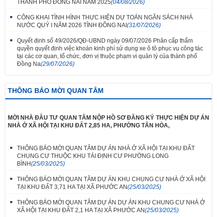
THÀNH PHỐ ĐỒNG NAI NĂM 2025
(04/08/2026)
CÔNG KHAI TÌNH HÌNH THỰC HIỆN DỰ TOÁN NGÂN SÁCH NHÀ
NƯỚC QUÝ I NĂM 2026 TỈNH ĐỒNG NAI
(31/07/2026)
Quyết định số 49/2026/QĐ-UBND ngày 09/07/2026 Phân cấp thẩm
quyền quyết định việc khoán kinh phí sử dụng xe ô tô phục vụ công tác
tại các cơ quan, tổ chức, đơn vị thuộc phạm vi quản lý của thành phố
Đồng Na
(29/07/2026)
THÔNG BÁO MỜI QUAN TÂM
MỜI NHÀ ĐẦU TƯ QUAN TÂM NỘP HỒ SƠ ĐĂNG KÝ THỰC HIỆN DỰ ÁN
NHÀ Ở XÃ HỘI TẠI KHU ĐẤT 2,85 HA, PHƯỜNG TÂN HÒA,
THÔNG BÁO MỜI QUAN TÂM DỰ ÁN NHÀ Ở XÃ HỘI TẠI KHU ĐẤT
CHUNG CƯ THUỘC KHU TÁI ĐỊNH CƯ PHƯỜNG LONG
BÌNH
(25/03/2025)
THÔNG BÁO MỜI QUAN TÂM DỰ ÁN KHU CHUNG CƯ NHÀ Ở XÃ HỘI
TẠI KHU ĐẤT 3,71 HA TẠI XÃ PHƯỚC AN
(25/03/2025)
THÔNG BÁO MỜI QUAN TÂM DỰ ÁN DỰ ÁN KHU CHUNG CƯ NHÀ Ở
XÃ HỘI TẠI KHU ĐẤT 2,1 HA TẠI XÃ PHƯỚC AN
(25/03/2025)