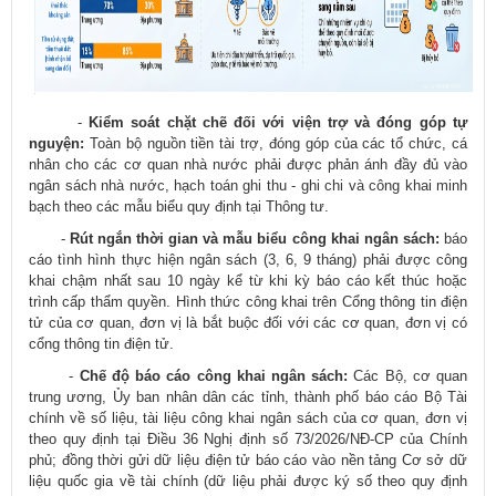
-
Kiểm soát chặt chẽ đối với viện trợ và đóng góp tự
nguyện:
Toàn bộ nguồn tiền tài trợ, đóng góp của các tổ chức, cá
nhân cho các cơ quan nhà nước phải được phản ánh đầy đủ vào
ngân sách nhà nước, hạch toán ghi thu - ghi chi và công khai minh
bạch theo các mẫu biểu quy định tại Thông tư.
-
Rút ngắn thời gian và mẫu biểu công khai ngân sách:
báo
cáo tình hình thực hiện ngân sách (3, 6, 9 tháng) phải được công
khai chậm nhất sau 10 ngày kể từ khi kỳ báo cáo kết thúc hoặc
trình cấp thẩm quyền. Hình thức công khai trên Cổng thông tin điện
tử của cơ quan, đơn vị là bắt buộc đối với các cơ quan, đơn vị có
cổng thông tin điện tử.
-
Chế độ báo cáo công khai ngân sách:
Các Bộ, cơ quan
trung ương, Ủy ban nhân dân các tỉnh, thành phố báo cáo Bộ Tài
chính về số liệu, tài liệu công khai ngân sách của cơ quan, đơn vị
theo quy định tại Điều 36 Nghị định số
73/2026/NĐ-CP
của Chính
phủ; đồng thời gửi dữ liệu điện tử báo cáo vào nền tảng Cơ sở dữ
liệu quốc gia về tài chính (dữ liệu phải được ký số theo quy định