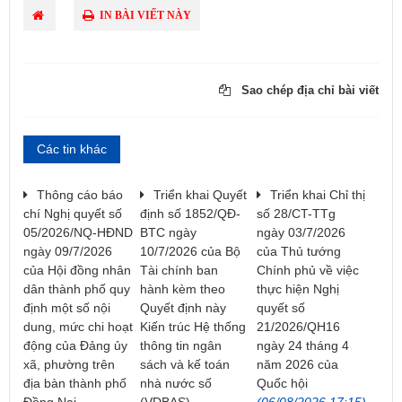
IN BÀI VIẾT NÀY
Sao chép địa chỉ bài viết
Các tin khác
​Thông cáo báo
Triển khai Quyết
Triển khai Chỉ thị
chí Nghị quyết số
định số 1852/QĐ-
số 28/CT-TTg
05/2026/NQ-HĐND
BTC ngày
ngày 03/7/2026
ngày 09/7/2026
10/7/2026 của Bộ
của Thủ tướng
của Hội đồng nhân
Tài chính ban
Chính phủ về việc
dân thành phố quy
hành kèm theo
thực hiện Nghị
định một số nội
Quyết định này
quyết số
dung, mức chi hoạt
Kiến trúc Hệ thống
21/2026/QH16
động của Đảng ủy
thông tin ngân
ngày 24 tháng 4
xã, phường trên
sách và kế toán
năm 2026 của
địa bàn thành phố
nhà nước số
Quốc hội
Đồng Nai
(VDBAS).
(06/08/2026 17:15)