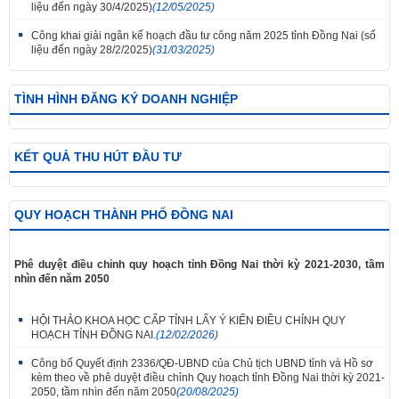
liệu đến ngày 30/4/2025)
(12/05/2025)
Công khai giải ngân kế hoạch đầu tư công năm 2025 tỉnh Đồng Nai (số
liệu đến ngày 28/2/2025)
(31/03/2025)
TÌNH HÌNH ĐĂNG KÝ DOANH NGHIỆP
KẾT QUẢ THU HÚT ĐẦU TƯ
QUY HOẠCH THÀNH PHỐ ĐỒNG NAI
Phê duyệt điều chỉnh quy hoạch tỉnh Đồng Nai thời kỳ 2021-2030, tầm
nhìn đến năm 2050
HỘI THẢO KHOA HỌC CẤP TỈNH LẤY Ý KIẾN ĐIỀU CHỈNH QUY
HOẠCH TỈNH ĐỒNG NAI.
(12/02/2026)
Công bố Quyết định 2336/QĐ-UBND của Chủ tịch UBND tỉnh và Hồ sơ
kèm theo về phê duyệt điều chỉnh Quy hoạch tỉnh Đồng Nai thời kỳ 2021-
2050, tầm nhìn đến năm 2050
(20/08/2025)