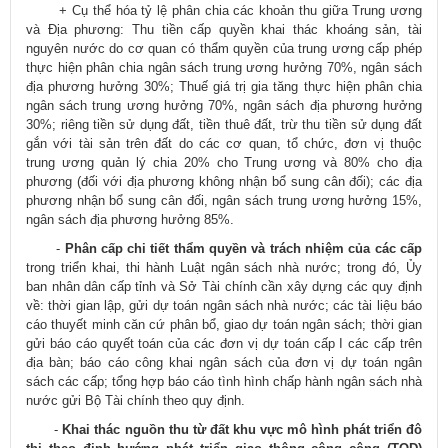
+ Cụ thể hóa tỷ lệ phân chia các khoản thu giữa Trung ương
và Địa phương: Thu tiền cấp quyền khai thác khoáng sản, tài
nguyên nước do cơ quan có thẩm quyền của trung ương cấp phép
thực hiện phân chia ngân sách trung ương hưởng 70%, ngân sách
địa phương hưởng 30%; Thuế giá trị gia tăng thực hiện phân chia
ngân sách trung ương hưởng 70%, ngân sách địa phương hưởng
30%; riêng tiền sử dụng đất, tiền thuê đất, trừ thu tiền sử dụng đất
gắn với tài sản trên đất do các cơ quan, tổ chức, đơn vị thuộc
trung ương quản lý chia 20% cho Trung ương và 80% cho địa
phương (đối với địa phương không nhận bổ sung cân đối); các địa
phương nhận bổ sung cân đối, ngân sách trung ương hưởng 15%,
ngân sách địa phương hưởng 85%.
-
Phân cấp chi tiết thẩm quyền và trách nhiệm của các cấp
trong triển khai, thi hành Luật ngân sách nhà nước; trong đó, Ủy
ban nhân dân cấp tỉnh và Sở Tài chính cần xây dựng các quy định
về: thời gian lập, gửi dự toán ngân sách nhà nước; các tài liệu báo
cáo thuyết minh căn cứ phân bổ, giao dự toán ngân sách; thời gian
gửi báo cáo quyết toán của các đơn vị dự toán cấp I các cấp trên
địa bàn; báo cáo công khai ngân sách của đơn vị dự toán ngân
sách các cấp; tổng hợp báo cáo tình hình chấp hành ngân sách nhà
nước gửi Bộ Tài chính theo quy định.
-
Khai thác nguồn thu từ đất khu vực mô hình phát triển đô