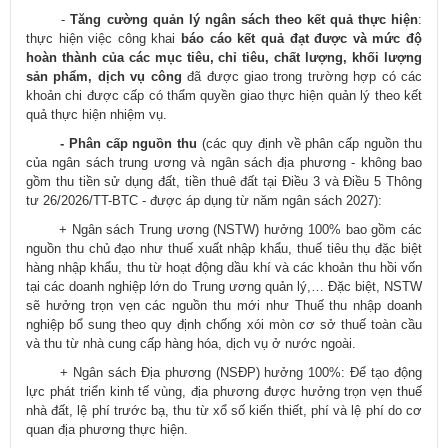
-
Tăng cường quản lý ngân sách theo kết quả thực hiện
:
thực hiện việc công khai
báo cáo kết quả đạt được và mức độ
hoàn thành của các mục tiêu, chỉ tiêu, chất lượng, khối lượng
sản phẩm, dịch vụ công
đã được giao trong trường hợp có các
khoản chi được cấp có thẩm quyền giao thực hiện quản lý theo kết
quả thực hiện nhiệm vụ.
- Phân cấp nguồn thu
(các quy định về phân cấp nguồn thu
của ngân sách trung ương và ngân sách địa phương - không bao
gồm thu tiền sử dụng đất, tiền thuê đất tại Điều 3 và Điều 5 Thông
tư 26/2026/TT-BTC - được áp dụng từ năm ngân sách 2027):
+ Ngân sách Trung ương (NSTW) hưởng 100% bao gồm các
nguồn thu chủ đạo như thuế xuất nhập khẩu, thuế tiêu thụ đặc biệt
hàng nhập khẩu, thu từ hoạt động dầu khí và các khoản thu hồi vốn
tại các doanh nghiệp lớn do Trung ương quản lý,… Đặc biệt, NSTW
sẽ hưởng trọn vẹn các nguồn thu mới như Thuế thu nhập doanh
nghiệp bổ sung theo quy định chống xói mòn cơ sở thuế toàn cầu
và thu từ nhà cung cấp hàng hóa, dịch vụ ở nước ngoài.
+ Ngân sách Địa phương (NSĐP) hưởng 100%: Để tạo động
lực phát triển kinh tế vùng, địa phương được hưởng trọn vẹn thuế
nhà đất, lệ phí trước bạ, thu từ xổ số kiến thiết, phí và lệ phí do cơ
quan địa phương thực hiện.