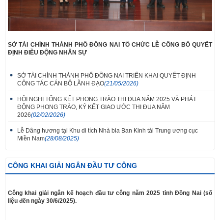
SỞ TÀI CHÍNH THÀNH PHỐ ĐỒNG NAI TỔ CHỨC LỄ CÔNG BỐ QUYẾT
ĐỊNH ĐIỀU ĐỘNG NHÂN SỰ
SỞ TÀI CHÍNH THÀNH PHỐ ĐỒNG NAI TRIỂN KHAI QUYẾT ĐỊNH
CÔNG TÁC CÁN BỘ LÃNH ĐẠO
(21/05/2026)
HỘI NGHỊ TỔNG KẾT PHONG TRÀO THI ĐUA NĂM 2025 VÀ PHÁT
ĐỘNG PHONG TRÀO, KÝ KẾT GIAO ƯỚC THI ĐUA NĂM
2026
(02/02/2026)
Lễ Dâng hương tại Khu di tích Nhà bia Ban Kinh tài Trung ương cục
Miền Nam
(28/08/2025)
CÔNG KHAI GIẢI NGÂN ĐẦU TƯ CÔNG
Công khai giải ngân kế hoạch đầu tư công năm 2025 tỉnh Đồng Nai (số
liệu đến ngày 30/6/2025).