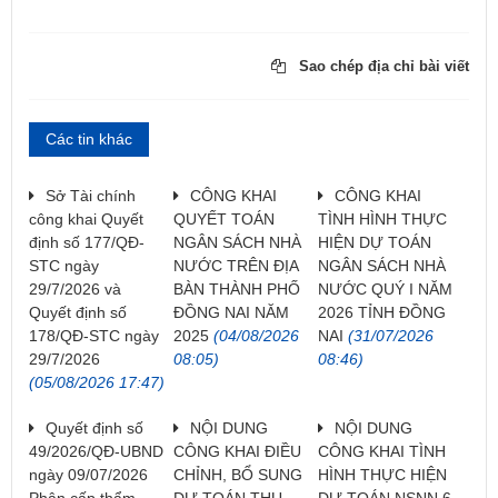
Sao chép địa chỉ bài viết
Các tin khác
Sở Tài chính
CÔNG KHAI
CÔNG KHAI
công khai Quyết
QUYẾT TOÁN
TÌNH HÌNH THỰC
định số 177/QĐ-
NGÂN SÁCH NHÀ
HIỆN DỰ TOÁN
STC ngày
NƯỚC TRÊN ĐỊA
NGÂN SÁCH NHÀ
29/7/2026 và
BÀN THÀNH PHỐ
NƯỚC QUÝ I NĂM
Quyết định số
ĐỒNG NAI NĂM
2026 TỈNH ĐỒNG
178/QĐ-STC ngày
2025
(04/08/2026
NAI
(31/07/2026
29/7/2026
08:05)
08:46)
(05/08/2026 17:47)
Quyết định số
NỘI DUNG
NỘI DUNG
49/2026/QĐ-UBND
CÔNG KHAI ĐIỀU
CÔNG KHAI TÌNH
ngày 09/07/2026
CHỈNH, BỔ SUNG
HÌNH THỰC HIỆN
Phân cấp thẩm
DỰ TOÁN THU,
DỰ TOÁN NSNN 6