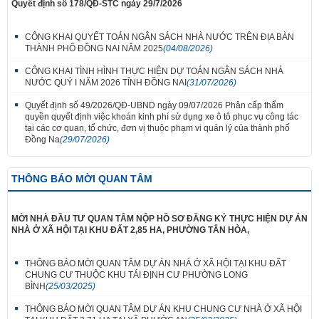
Quyết định số 178/QĐ-STC ngày 29/7/2026
CÔNG KHAI QUYẾT TOÁN NGÂN SÁCH NHÀ NƯỚC TRÊN ĐỊA BÀN
THÀNH PHỐ ĐỒNG NAI NĂM 2025
(04/08/2026)
CÔNG KHAI TÌNH HÌNH THỰC HIỆN DỰ TOÁN NGÂN SÁCH NHÀ
NƯỚC QUÝ I NĂM 2026 TỈNH ĐỒNG NAI
(31/07/2026)
Quyết định số 49/2026/QĐ-UBND ngày 09/07/2026 Phân cấp thẩm
quyền quyết định việc khoán kinh phí sử dụng xe ô tô phục vụ công tác
tại các cơ quan, tổ chức, đơn vị thuộc phạm vi quản lý của thành phố
Đồng Na
(29/07/2026)
THÔNG BÁO MỜI QUAN TÂM
MỜI NHÀ ĐẦU TƯ QUAN TÂM NỘP HỒ SƠ ĐĂNG KÝ THỰC HIỆN DỰ ÁN
NHÀ Ở XÃ HỘI TẠI KHU ĐẤT 2,85 HA, PHƯỜNG TÂN HÒA,
THÔNG BÁO MỜI QUAN TÂM DỰ ÁN NHÀ Ở XÃ HỘI TẠI KHU ĐẤT
CHUNG CƯ THUỘC KHU TÁI ĐỊNH CƯ PHƯỜNG LONG
BÌNH
(25/03/2025)
THÔNG BÁO MỜI QUAN TÂM DỰ ÁN KHU CHUNG CƯ NHÀ Ở XÃ HỘI