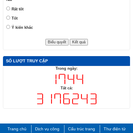
Rất tốt
Tốt
Ý kiến khác
SỐ LƯỢT TRUY CẬP
Trong ngày:
Tất cả:
Trang chủ
Dịch vụ công
Cấu trúc trang
Thư điện tử