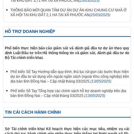
TẠI KHU ĐẤT 3,71 HA TẠI XÃ PHƯỚC AN
(25/03/2025)
THÔNG BÁO MỜI QUAN TÂM DỰ ÁN DỰ ÁN KHU CHUNG CƯ NHÀ Ở
XÃ HỘI TẠI KHU ĐẤT 2,1 HA TẠI XÃ PHƯỚC AN
(25/03/2025)
HỖ TRỢ DOANH NGHIỆP
Phổ biến thực hiện báo cáo giám sát và đánh giá đầu tư dự án theo quy
định Luật Đầu tư trên Hệ thông thông tin và giám sát, đánh giá đầu tư do
Bộ Tài chính triển khai.
Phổ biến Sổ Tay Hướng dẫn quy trình, thủ tục rút gọn các bước thực hiện
dự án đầu tư sử dụng vốn ngoài ngân sách (ngoài Khu công nghiệp) trên
địa bàn tỉnh Đồng Nai – Cập nhật tháng 03/2025.
(13/05/2025)
Phổ biến Sổ Tay Tổng hợp các chính sách hỗ trợ doanh nghiệp trên địa
bàn tỉnh Đồng Nai – Cập nhật tháng 03/2025.
(13/05/2025)
TIN CẢI CÁCH HÀNH CHÍNH
Sở Tài chính triển khai Kế hoạch thực hiện các mục tiêu, nhiệm vụ cải
cách thủ tục hành chính góp phần thực hiện thắng lợi Nghị quyết số 05-