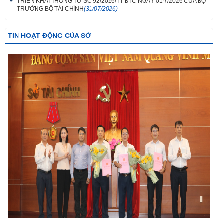
TRIỂN KHAI THÔNG TƯ SỐ 92/2026/TT-BTC NGÀY 01/7/2026 CỦA BỘ
TRƯỞNG BỘ TÀI CHÍNH
(31/07/2026)
TIN HOẠT ĐỘNG CỦA SỞ