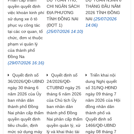
quyền quyết định
CHI NGÂN SÁCH
THÁNG ĐẦU NĂM
việc khoán kinh phí
ĐỊA PHƯƠNG
2026 TỈNH ĐỒNG
sử dụng xe ô tô
TỈNH ĐỒNG NAI
NAI
(25/07/2026
phục vụ công tác
(ĐỢT 1)
14:06)
tại các cơ quan, tổ
(25/07/2026 14:10)
chức, đơn vị thuộc
phạm vi quản lý
của thành phố
Đồng Na
(29/07/2026 16:16)
Quyết định số
Quyết định số
Triển khai nội
36/2026/QĐ-UBND
24/2026/QĐ-
dung Nghị quyết
ngày 30 tháng 6
CTUBND ngày 25
số 31/NQ-HĐND
năm 2026 của Ủy
tháng 6 năm 2026
ngày 09 tháng 7
ban nhân dân
của Chủ tịch Ủy
năm 2026 của Hội
thành phố Đồng
ban nhân dân
đồng nhân dân
Nai phân cấp thẩm
thành phố Đồng
thành phố và
quyền quyết định
Nai phân cấp thẩm
Quyết định số
tiêu chuẩn, định
quyền quản lý, xử
1466/QĐ-UBND
mức sử dụng máy
lý và khai thác tài
ngày 08 tháng 7