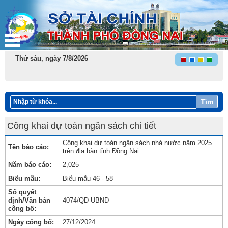
Thứ sáu, ngày 7/8/2026
Tìm
Công khai dự toán ngân sách chi tiết
Công khai dự toán ngân sách nhà nước năm 2025
Tên báo cáo:
trên địa bàn tỉnh Đồng Nai
Năm báo cáo:
2,025
Biểu mẫu:
Biểu mẫu 46 - 58
Sổ quyết
định/Văn bản
4074/QĐ-UBND
công bố:
Ngày công bố:
27/12/2024