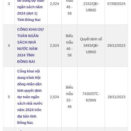
bổ sung dự toán
mẫu
3
2,024
2332/QĐ-
07/08/2024
ngân sách năm
46 -
UBND
2024 (đợt 1)
58
Tỉnh Đồng Nai
CÔNG KHAI DỰ
TOÁN NGÂN
Biểu
Quyết định số
SÁCH NHÀ
mẫu
4
2,024
3493/QĐ-
29/12/2023
NƯỚC NĂM
46 -
UBND
2024 TỈNH
58
ĐỒNG NAI
Công khai nội
dung trình Hội
đồng nhân dân
Biểu
tỉnh quyết định
mẫu
7430/STC-
5
dự toán ngân
2,024
28/11/2023
33 -
NSNN
sách nhà nước
46
năm 2024 trên
địa bàn tỉnh
Đồng Nai.