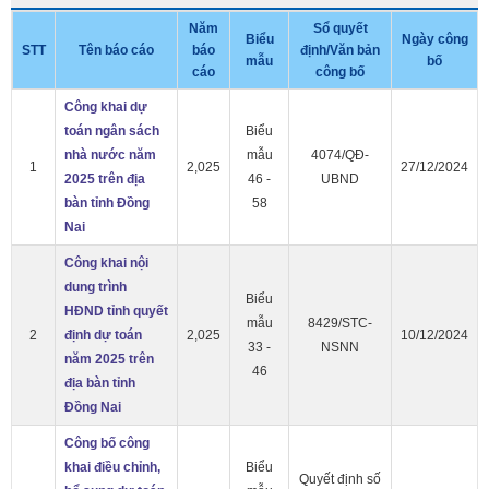
Năm
Sổ quyết
Biểu
Ngày công
STT
Tên báo cáo
báo
định/Văn bản
mẫu
bố
cáo
công bố
Công khai dự
toán ngân sách
Biểu
nhà nước năm
mẫu
4074/QĐ-
1
2,025
27/12/2024
2025 trên địa
46 -
UBND
bàn tỉnh Đồng
58
Nai
Công khai nội
dung trình
Biểu
HĐND tỉnh quyết
mẫu
8429/STC-
2
định dự toán
2,025
10/12/2024
33 -
NSNN
năm 2025 trên
46
địa bàn tỉnh
Đồng Nai
Công bố công
khai điều chỉnh,
Biểu
Quyết định số