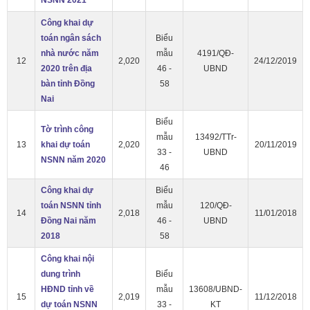
Công khai dự
toán ngân sách
Biểu
nhà nước năm
mẫu
4191/QĐ-
12
2,020
24/12/2019
2020 trên địa
46 -
UBND
bàn tỉnh Đồng
58
Nai
Biểu
Tờ trình công
mẫu
13492/TTr-
13
khai dự toán
2,020
20/11/2019
33 -
UBND
NSNN năm 2020
46
Công khai dự
Biểu
toán NSNN tỉnh
mẫu
120/QĐ-
14
2,018
11/01/2018
Đồng Nai năm
46 -
UBND
2018
58
Công khai nội
dung trình
Biểu
HĐND tỉnh về
mẫu
13608/UBND-
15
2,019
11/12/2018
dự toán NSNN
33 -
KT