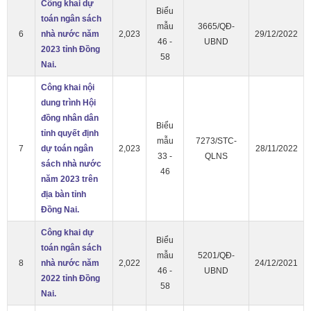
Công khai dự
Biểu
toán ngân sách
mẫu
3665/QĐ-
6
nhà nước năm
2,023
29/12/2022
46 -
UBND
2023 tỉnh Đồng
58
Nai.
Công khai nội
dung trình Hội
đồng nhân dân
Biểu
tỉnh quyết định
mẫu
7273/STC-
7
dự toán ngân
2,023
28/11/2022
33 -
QLNS
sách nhà nước
46
năm 2023 trên
địa bàn tỉnh
Đồng Nai.
Công khai dự
Biểu
toán ngân sách
mẫu
5201/QĐ-
8
nhà nước năm
2,022
24/12/2021
46 -
UBND
2022 tỉnh Đồng
58
Nai.