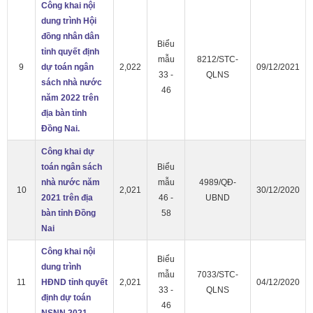
Công khai nội
dung trình Hội
đồng nhân dân
Biểu
tỉnh quyết định
mẫu
8212/STC-
9
dự toán ngân
2,022
09/12/2021
33 -
QLNS
sách nhà nước
46
năm 2022 trên
địa bàn tỉnh
Đồng Nai.
Công khai dự
toán ngân sách
Biểu
nhà nước năm
mẫu
4989/QĐ-
10
2,021
30/12/2020
2021 trên địa
46 -
UBND
bàn tỉnh Đồng
58
Nai
Công khai nội
Biểu
dung trình
mẫu
7033/STC-
11
HĐND tỉnh quyết
2,021
04/12/2020
33 -
QLNS
định dự toán
46
NSNN 2021