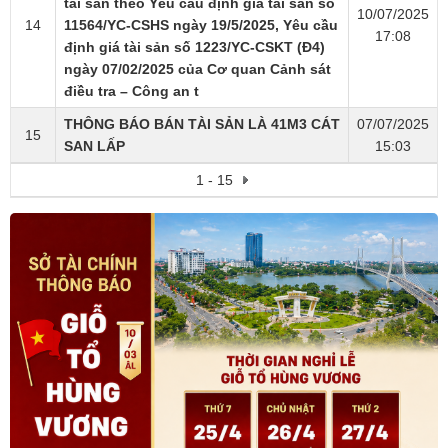
tài sản theo Yêu cầu định giá tài sản số
10/07/2025
14
11564/YC-CSHS ngày 19/5/2025, Yêu cầu
17:08
định giá tài sản số 1223/YC-CSKT (Đ4)
ngày 07/02/2025 của Cơ quan Cảnh sát
điều tra – Công an t
THÔNG BÁO BÁN TÀI SẢN LÀ 41M3 CÁT
07/07/2025
15
SAN LẤP
15:03
1 - 15