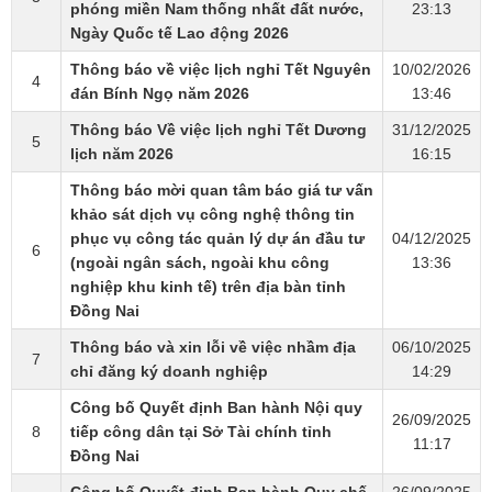
phóng miền Nam thống nhất đất nước,
23:13
Ngày Quốc tế Lao động 2026
Thông báo về việc lịch nghỉ Tết Nguyên
10/02/2026
4
đán Bính Ngọ năm 2026
13:46
Thông báo Về việc lịch nghỉ Tết Dương
31/12/2025
5
lịch năm 2026
16:15
Thông báo mời quan tâm báo giá tư vấn
khảo sát dịch vụ công nghệ thông tin
phục vụ công tác quản lý dự án đầu tư
04/12/2025
6
(ngoài ngân sách, ngoài khu công
13:36
nghiệp khu kinh tế) trên địa bàn tỉnh
Đồng Nai
Thông báo và xin lỗi về việc nhầm địa
06/10/2025
7
chỉ đăng ký doanh nghiệp
14:29
Công bố Quyết định Ban hành Nội quy
26/09/2025
8
tiếp công dân tại Sở Tài chính tỉnh
11:17
Đồng Nai
Công bố Quyết định Ban hành Quy chế
26/09/2025