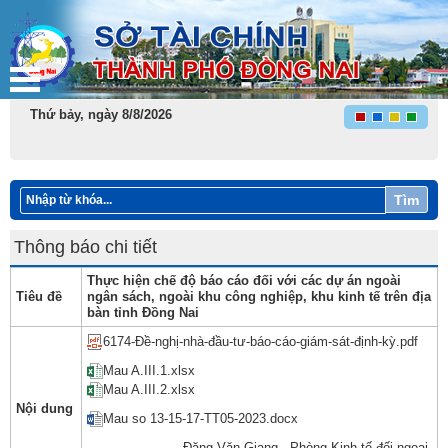
Thứ bảy, ngày 8/8/2026
Tìm
Thông báo chi tiết
Thực hiện chế độ báo cáo đối với các dự án ngoài
Tiêu đề
ngân sách, ngoài khu công nghiệp, khu kinh tế trên địa
bàn tỉnh Đồng Nai
6174-Đề-nghị-nhà-đầu-tư-báo-cáo-giám-sát-định-kỳ.pdf
Mau A.III.1.xlsx
Mau A.III.2.xlsx
Nội dung
Mau so 13-15-17-TT05-2023.docx
Đặng Văn Giang - Phòng Kinh tế đối ngoại ​