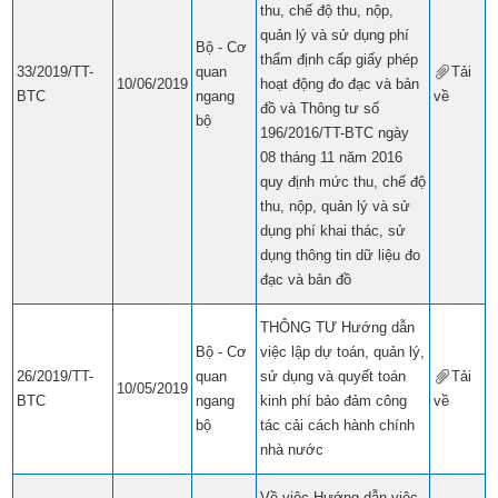
thu, chế độ thu, nộp,
quản lý và sử dụng phí
Bộ - Cơ
thẩm định cấp giấy phép
33/2019/TT-
quan
Tải
10/06/2019
hoạt động đo đạc và bản
BTC
ngang
về
​​
đồ và Thông tư số
bộ
196/2016/TT-BTC ngày
08 tháng 11 năm 2016
quy định mức thu, chế độ
thu, nộp, quản lý và sử
dụng phí khai thác, sử
dụng thông tin dữ liệu đo
đạc và bản đồ
THÔNG TƯ Hướng dẫn
Bộ - Cơ
việc lập dự toán, quản lý,
26/2019/TT-
quan
sử dụng và quyết toán
Tải
10/05/2019
BTC
ngang
kinh phí bảo đảm công
về
​​
bộ
tác cải cách hành chính
nhà nước
Về việc Hướng dẫn việc