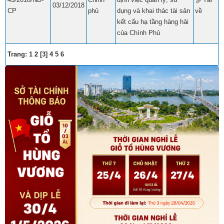
03/12/2018
CP
phủ
dụng và khai thác tài sản
về
​​
kết cấu hạ tầng hàng hải
của Chính Phủ
Trang:
1
​​
2
​​ [3]​​
4
​​
5
​​
6
​​