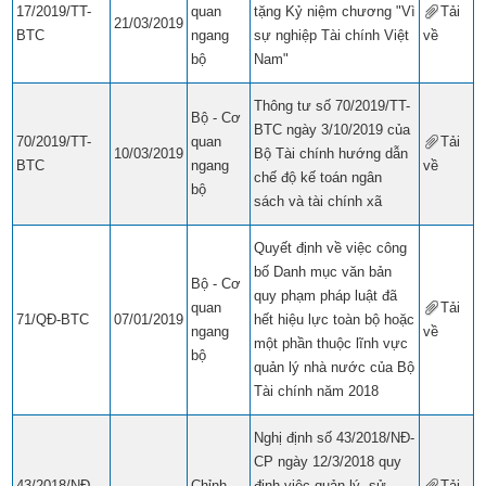
17/2019/TT-
quan
tặng Kỷ niệm chương "Vì
Tải
21/03/2019
BTC
ngang
sự nghiệp Tài chính Việt
về
​​
bộ
Nam"
Thông tư số 70/2019/TT-
Bộ - Cơ
BTC ngày 3/10/2019 của
70/2019/TT-
quan
Tải
10/03/2019
Bộ Tài chính hướng dẫn
BTC
ngang
về
​​
chế độ kế toán ngân
bộ
sách và tài chính xã
Quyết định về việc công
bố Danh mục văn bản
Bộ - Cơ
quy phạm pháp luật đã
quan
Tải
71/QĐ-BTC
07/01/2019
hết hiệu lực toàn bộ hoặc
ngang
về
​​
một phần thuộc lĩnh vực
bộ
quản lý nhà nước của Bộ
Tài chính năm 2018
Nghị định số 43/2018/NĐ-
CP ngày 12/3/2018 quy
43/2018/NĐ-
Chỉnh
định việc quản lý, sử
Tải