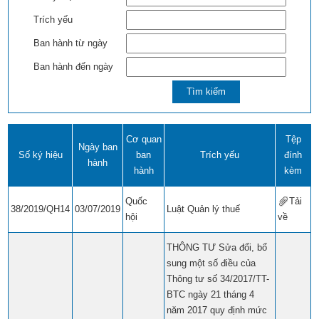
Trích yếu
Ban hành từ ngày
Ban hành đến ngày
Cơ quan
Tệp
Ngày ban
Số ký hiệu
ban
Trích yếu
đính
hành
hành
kèm
Quốc
Tải
38/2019/QH14
03/07/2019
Luật Quản lý thuế
hội
về
​​
THÔNG TƯ Sửa đổi, bổ
sung một số điều của
Thông tư số 34/2017/TT-
BTC ngày 21 tháng 4
năm 2017 quy định mức