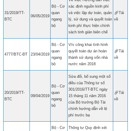
Bộ - Cơ
xác định nguồn kinh phí
31/2019/TT-
quan
và việc lập dự toán, quản
Tải
06/05/2019
BTC
ngang
lý, sử dụng và quyết toán
về
​​
bộ
kinh phí thực hiện chính
sách tinh giản biên chế
Bộ - Cơ
V/v công khai tình hình
quan
quyết toán dự án hoàn
Tải
4777/BTC-ĐT
23/04/2019
ngang
thành sử dụng vốn nhà
về
​​
bộ
nước năm 2018
Sửa đổi, bổ sung một số
điều của Thông tư số
Bộ - Cơ
301/2016/TT-BTC ngày
20/2019/TT-
quan
Tải
09/04/2019
15 tháng 11 năm 2016
BTC
ngang
về
​​
của Bộ trưởng Bộ Tài
bộ
chính hướng dẫn về lệ
phí trước bạ
Bộ - Cơ
Thông tư Quy định xét