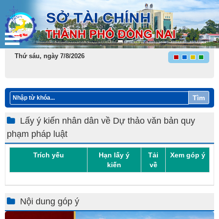
Thứ sáu, ngày 7/8/2026
Tìm
Lấy ý kiến nhân dân về Dự thảo văn bản quy
phạm pháp luật
Trích yếu
Hạn lấy ý
Tải
Xem góp ý
kiến
về
Nội dung góp ý