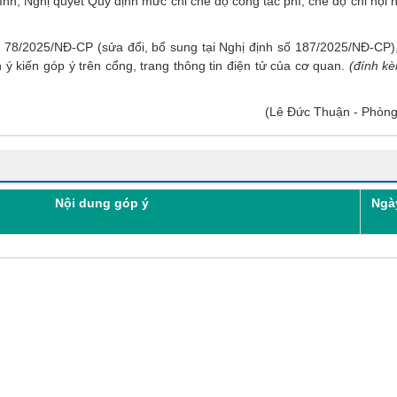
nh, Nghị quyết Quy định mức chi chế độ công tác phí, chế độ chi hội n
/2025/NĐ-CP (sửa đổi, bổ sung tại Nghị định số 187/2025/NĐ-CP),
nh ý kiến góp ý trên cổng, trang thông tin điện tử của cơ quan.
(đính k
(​​Lê Đức Thuận - Phò
Nội dung góp ý
Ngà