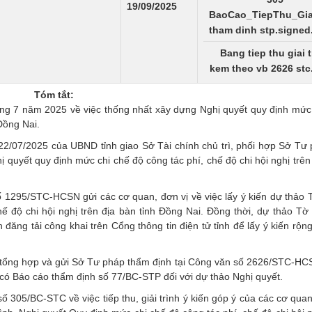
19/09/2025
BaoCao_TiepThu_Gia
tham dinh stp.signed
Bang tiep thu giai t
kem theo vb 2626 stc
Tóm tắt:
 7 năm 2025 về việc thống nhất xây dựng Nghị quyết quy định mức 
 Đồng Nai.
07/2025 của UBND tỉnh giao Sở Tài chính chủ trì, phối hợp Sở Tư 
ị quyết quy định mức chi chế độ công tác phí, chế độ chi hội nghị trên
 1295/STC-HCSN gửi các cơ quan, đơn vị về việc lấy ý kiến dự thảo T
ế độ chi hội nghị trên địa bàn tỉnh Đồng Nai. Đồng thời, dự thảo Tờ 
đăng tải công khai trên Cổng thông tin điện tử tỉnh để lấy ý kiến rộng
, tổng hợp và gửi Sở Tư pháp thẩm định tại Công văn số 2626/STC-H
ó Báo cáo thẩm định số 77/BC-STP đối với dự thảo Nghị quyết.
/BC-STC về việc tiếp thu, giải trình ý kiến góp ý của các cơ quan