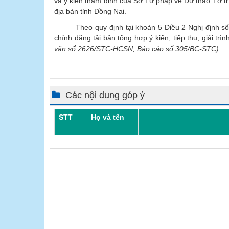
và ý kiến thẩm định của Sở Tư pháp về Dự thảo Tờ trì
địa bàn tỉnh Đồng Nai.
Theo quy định tại khoản 5 Điều 2 Nghị định số 78
chính đăng tải bản tổng hợp ý kiến, tiếp thu, giải trì
văn số 2626/STC-HCSN, Báo cáo số 305/BC-STC)
Các nội dung góp ý
STT
Họ và tên