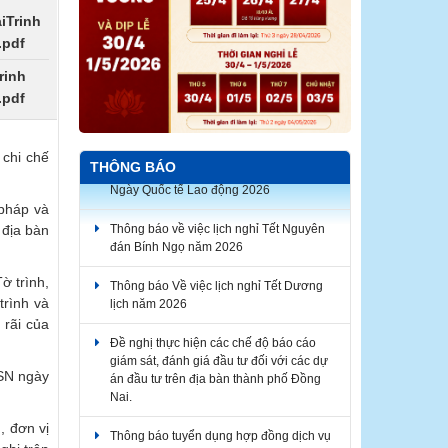
iTrinh
.pdf
rinh
.pdf
chi chế
THÔNG BÁO
Thông báo về việc lịch nghỉ Tết Nguyên
pháp và
đán Bính Ngọ năm 2026
 địa bàn
Thông báo Về việc lịch nghỉ Tết Dương
lịch năm 2026
ờ trình,
trình và
Đề nghị thực hiện các chế độ báo cáo
 rãi của
giám sát, đánh giá đầu tư đối với các dự
án đầu tư trên địa bàn thành phố Đồng
Nai.
CSN ngày
Thông báo tuyển dụng hợp đồng dịch vụ
thực hiện nhiệm vụ công chức năm 2026
, đơn vị