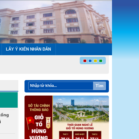
LẤY Ý KIẾN NHÂN DÂN
Tìm
tổng
i