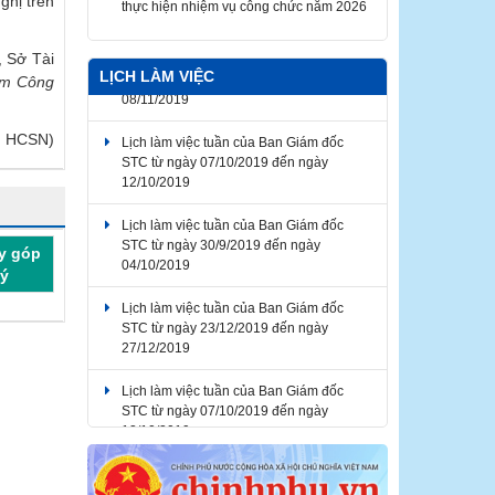
ghị trên
Thông báo về thời gian nghỉ lễ Giỗ Tổ
Hùng Vương, Ngày Chiến thắng giải
phóng miền Nam thống nhất đất nước,
 Sở Tài
LỊCH LÀM VIỆC
Ngày Quốc tế Lao động 2026
èm Công
Lịch làm việc tuần của Ban Giám đốc
STC từ ngày 07/10/2019 đến ngày
ng HCSN)
12/10/2019
Lịch làm việc tuần của Ban Giám đốc
STC từ ngày 30/9/2019 đến ngày
04/10/2019
y góp
ý
Lịch làm việc tuần của Ban Giám đốc
STC từ ngày 23/12/2019 đến ngày
27/12/2019
Lịch làm việc tuần của Ban Giám đốc
STC từ ngày 07/10/2019 đến ngày
12/10/2019
Lịch làm việc tuần của Ban Giám đốc
STC từ ngày 04/11/2019 đến ngày
08/11/2019