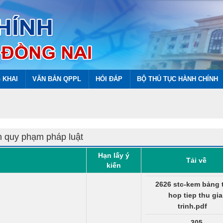
 KHAI
VĂN BẢN QPPL
HỎI ĐÁP
BỘ THỦ TỤC HÀNH CHÍNH
n quy phạm pháp luật
Hạn lấy ý
Tải về
kiến
2626 stc-kem bảng 
hop tiep thu gia
trinh.pdf
305