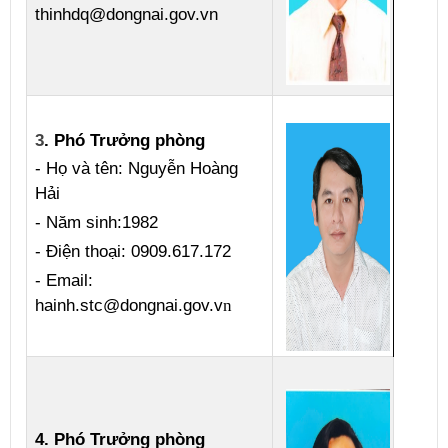
thinhdq@dongnai.gov.vn
3​
.
Phó Trưởng phòng
- Họ và tên: Nguyễn Hoàng
Hải
- Năm sinh:1982
- Điện thoại: 0909.617.172​
- Email: ​​​
hainh.stc
@dongnai.gov.v
n
4. Phó Trưởng phòng