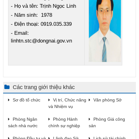
- Họ và tên: Trịnh Ngọc Linh
- Năm sinh: 1978
- Điện thoại: 0919.035.339​
- Email: ​​​
linhtn.stc@dongnai.gov.vn
Các trang giới thiệu khác
Sơ đồ tổ chức
Vị trí, Chức năng
Văn phòng Sở
và Nhiệm vụ
Phòng Ngân
Phòng Hành
Phòng Giá công
sách nhà nước
chính sự nghiệp
sản
Phòng Đầu tư và
Lãnh đạo Sở
Lịch sử tài chính