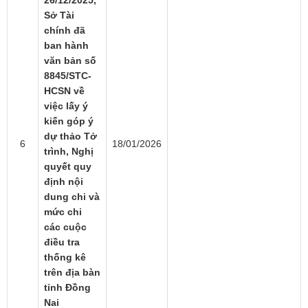
Sở Tài
chính đã
ban hành
văn bản số
8845/STC-
HCSN về
việc lấy ý
kiến góp ý
dự thảo Tở
6
18/01/2026
trình, Nghị
quyết quy
định nội
dung chi và
mức chi
các cuộc
điều tra
thống kê
trên địa bàn
tỉnh Đồng
Nai