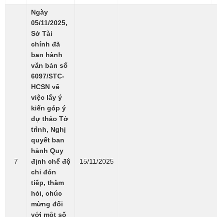
Ngày
05/11/2025,
Sở Tài
chính đã
ban hành
văn bản số
6097/STC-
HCSN về
việc lấy ý
kiến góp ý
dự thảo Tờ
trình, Nghị
quyết ban
hành Quy
7
định chế độ
15/11/2025
chi đón
tiếp, thăm
hỏi, chúc
mừng đối
với một số