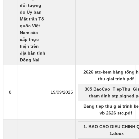
đối tượng
do Ủy ban
Mặt trận Tổ
quốc Việt
Nam các
cấp thực
hiện trên
địa bàn tỉnh
Đồng Nai
2626 stc-kem bảng tổng h
thu giai trinh.pdf
305 BaoCao_TiepThu_Gia
8
19/09/2025
tham dinh stp.signed.p
Bang tiep thu giai trinh k
vb 2626 stc.pdf
1. BAO CAO DIEU CHINH 
-1.docx