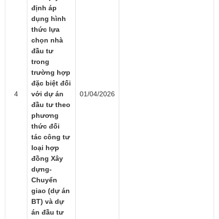
định áp
dụng hình
thức lựa
chọn nhà
đầu tư
trong
trường hợp
đặc biệt đối
4
với dự án
01/04/2026
đầu tư theo
phương
thức đối
tác công tư
loại hợp
đồng Xây
dựng-
Chuyển
giao (dự án
BT) và dự
án đầu tư