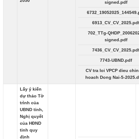
2050
signed.pdf
6732_19052025_144549.
6913_CV_CV_2025.pd
702_TTg-QHDP_2006202
signed.pdf
7436_CV_CV_2025.pd
7743-UBND.pdf
CV tra loi VPCP dieu chi
hoach Dong Nai-5-2025.
Lấy ý kiến
dự thảo Tờ
trình của
UBND tỉnh,
Nghị quyết
của HĐND
tỉnh quy
định