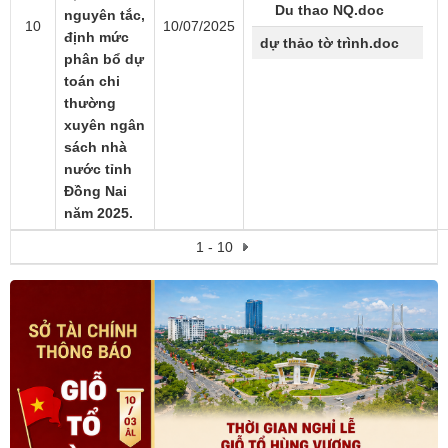
Du thao NQ.doc
nguyên tắc,
10
10/07/2025
định mức
dự thảo tờ trình.doc
phân bổ dự
toán chi
thường
xuyên ngân
sách nhà
nước tỉnh
Đồng Nai
năm 2025.
1 - 10