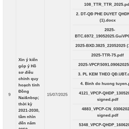
108_TTR_TTR_2025.pd
2. DT-QĐ PHE DUYET QHD
(1).docx
2025-
BTC.6972_19052025.GuiVPC
2025-BXD.3825_22052025 (1
2025-TTR-75.pdf
Xin ý kiến
2025-VPCP.5091.09062025
góp ý Hồ
sơ điều
3. PL KEM THEO QĐ.UBT.
chỉnh quy
4. Binh do huong tuyen.
hoạch tỉnh
Đồng
4121_VPCP-QHDP_130520
9
15/07/2025
Nai&nbsp;
signed.pdf
thời kỳ
4883_VPCP-CN_0306202
2021-2030,
signed.pdf
tầm nhìn
đến năm
5348_VPCP-QHDP_160620