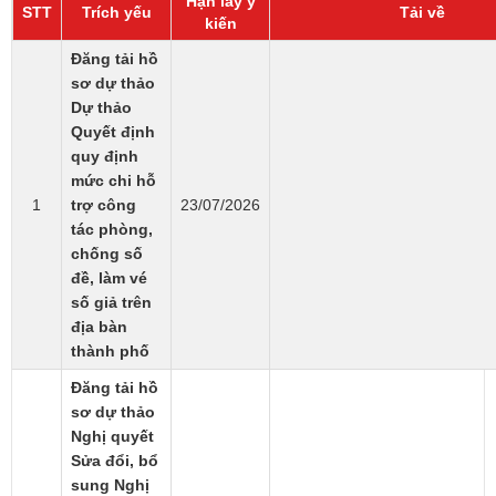
Hạn lấy ý
STT
Trích yếu
Tải về
kiến
Đăng tải hồ
sơ dự thảo
Dự thảo
Quyết định
quy định
mức chi hỗ
1
trợ công
23/07/2026
tác phòng,
chống số
đề, làm vé
số giả trên
địa bàn
thành phố
Đăng tải hồ
sơ dự thảo
Nghị quyết
Sửa đổi, bổ
sung Nghị