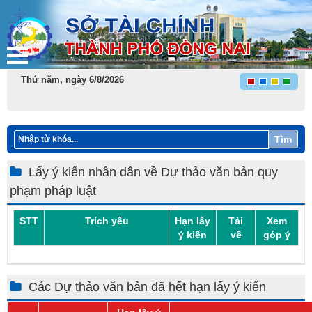
Thứ năm, ngày 6/8/2026
Tìm
Lấy ý kiến nhân dân về Dự thảo văn bản quy
phạm pháp luật
STT
Trích yếu
Hạn lấy
Tải
Xem
ý kiến
về
góp ý
Các Dự thảo văn bản đã hết hạn lấy ý kiến