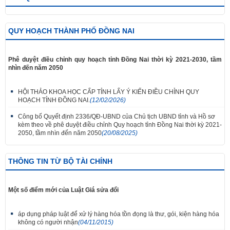
QUY HOẠCH THÀNH PHỐ ĐỒNG NAI
Phê duyệt điều chỉnh quy hoạch tỉnh Đồng Nai thời kỳ 2021-2030, tầm
nhìn đến năm 2050
HỘI THẢO KHOA HỌC CẤP TỈNH LẤY Ý KIẾN ĐIỀU CHỈNH QUY
HOẠCH TỈNH ĐỒNG NAI.
(12/02/2026)
Công bố Quyết định 2336/QĐ-UBND của Chủ tịch UBND tỉnh và Hồ sơ
kèm theo về phê duyệt điều chỉnh Quy hoạch tỉnh Đồng Nai thời kỳ 2021-
2050, tầm nhìn đến năm 2050
(20/08/2025)
THÔNG TIN TỪ BỘ TÀI CHÍNH
Một số điểm mới của Luật Giá sửa đổi
áp dụng pháp luật để xử lý hàng hóa tồn đọng là thư, gói, kiện hàng hóa
không có người nhận
(04/11/2015)