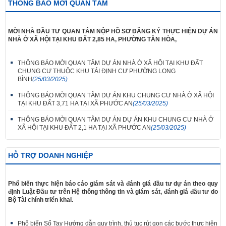
THÔNG BÁO MỜI QUAN TÂM
MỜI NHÀ ĐẦU TƯ QUAN TÂM NỘP HỒ SƠ ĐĂNG KÝ THỰC HIỆN DỰ ÁN
NHÀ Ở XÃ HỘI TẠI KHU ĐẤT 2,85 HA, PHƯỜNG TÂN HÒA,
THÔNG BÁO MỜI QUAN TÂM DỰ ÁN NHÀ Ở XÃ HỘI TẠI KHU ĐẤT
CHUNG CƯ THUỘC KHU TÁI ĐỊNH CƯ PHƯỜNG LONG
BÌNH
(25/03/2025)
THÔNG BÁO MỜI QUAN TÂM DỰ ÁN KHU CHUNG CƯ NHÀ Ở XÃ HỘI
TẠI KHU ĐẤT 3,71 HA TẠI XÃ PHƯỚC AN
(25/03/2025)
THÔNG BÁO MỜI QUAN TÂM DỰ ÁN DỰ ÁN KHU CHUNG CƯ NHÀ Ở
XÃ HỘI TẠI KHU ĐẤT 2,1 HA TẠI XÃ PHƯỚC AN
(25/03/2025)
HỖ TRỢ DOANH NGHIỆP
Phổ biến thực hiện báo cáo giám sát và đánh giá đầu tư dự án theo quy
định Luật Đầu tư trên Hệ thông thông tin và giám sát, đánh giá đầu tư do
Bộ Tài chính triển khai.
Phổ biến Sổ Tay Hướng dẫn quy trình, thủ tục rút gọn các bước thực hiện