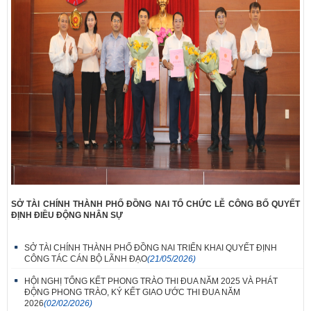
SỞ TÀI CHÍNH THÀNH PHỐ ĐỒNG NAI TỔ CHỨC LỄ CÔNG BỐ QUYẾT
ĐỊNH ĐIỀU ĐỘNG NHÂN SỰ
SỞ TÀI CHÍNH THÀNH PHỐ ĐỒNG NAI TRIỂN KHAI QUYẾT ĐỊNH
CÔNG TÁC CÁN BỘ LÃNH ĐẠO
(21/05/2026)
HỘI NGHỊ TỔNG KẾT PHONG TRÀO THI ĐUA NĂM 2025 VÀ PHÁT
ĐỘNG PHONG TRÀO, KÝ KẾT GIAO ƯỚC THI ĐUA NĂM
2026
(02/02/2026)