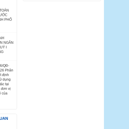
 TOÁN
NƯỚC
NH PHỐ
ÌNH
ÁN NGÂN
UÝ I
NG
26/QĐ-
026 Phân
t định
sử dụng
ác tại
 đơn vị
ý của
QUAN