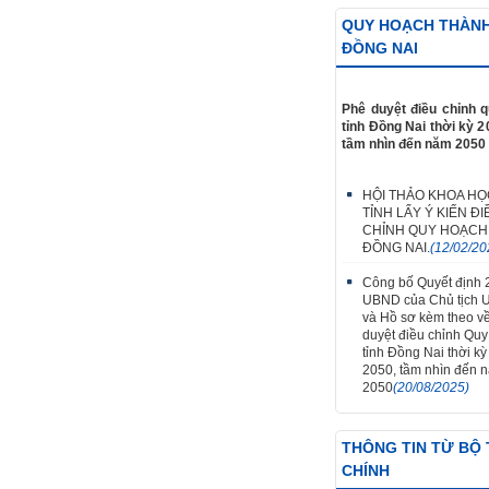
QUY HOẠCH THÀN
ĐỒNG NAI
Phê duyệt điều chỉnh 
tỉnh Đồng Nai thời kỳ 2
tầm nhìn đến năm 2050
HỘI THẢO KHOA HỌ
TỈNH LẤY Ý KIẾN ĐI
CHỈNH QUY HOẠCH
ĐỒNG NAI.
(12/02/20
Công bố Quyết định
UBND của Chủ tịch 
và Hồ sơ kèm theo v
duyệt điều chỉnh Qu
tỉnh Đồng Nai thời k
2050, tầm nhìn đến 
2050
(20/08/2025)
THÔNG TIN TỪ BỘ 
CHÍNH