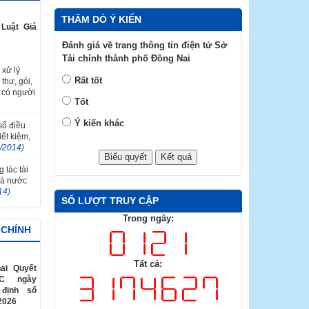
THĂM DÒ Ý KIẾN
Luật Giá
Đánh giá về trang thông tin điện tử Sở
Tài chính thành phố Đồng Nai
 xử lý
Rất tốt
thư, gói,
 có người
Tốt
Ý kiến khác
 số điều
ết kiệm,
2/2014)
 tác tài
hà nước
14)
SỐ LƯỢT TRUY CẬP
Trong ngày:
 CHÍNH
Tất cả:
ai Quyết
TC ngày
 định số
2026