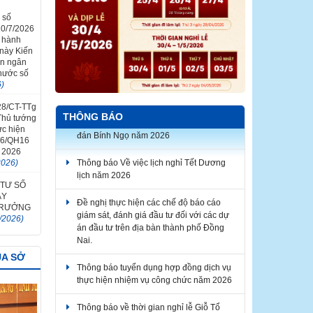
 số
0/7/2026
n hành
 này Kiến
in ngân
 nước số
6)
 28/CT-TTg
THÔNG BÁO
Thông báo về việc lịch nghỉ Tết Nguyên
Thủ tướng
ực hiện
đán Bính Ngọ năm 2026
26/QH16
 2026
Thông báo Về việc lịch nghỉ Tết Dương
2026)
lịch năm 2026
 TƯ SỐ
ÀY
Đề nghị thực hiện các chế độ báo cáo
 TRƯỞNG
giám sát, đánh giá đầu tư đối với các dự
/2026)
án đầu tư trên địa bàn thành phố Đồng
Nai.
ỦA SỞ
Thông báo tuyển dụng hợp đồng dịch vụ
thực hiện nhiệm vụ công chức năm 2026
Thông báo về thời gian nghỉ lễ Giỗ Tổ