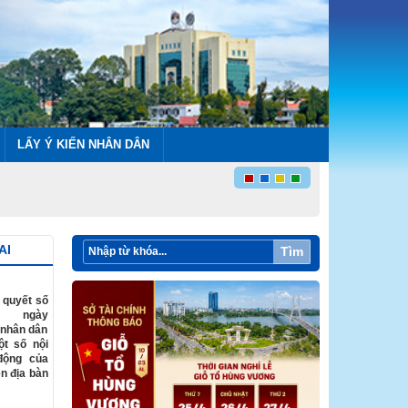
LẤY Ý KIẾN NHÂN DÂN
AI
Tìm
 quyết số
D ngày
 nhân dân
ột số nội
động của
n địa bàn