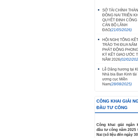
SỞ TÀI CHÍNH THÀ
ĐỒNG NAI TRIỂN KH
QUYẾT ĐỊNH CÔNG
CÁN BỘ LÃNH
ĐẠO
(21/05/2026)
HỘI NGHỊ TỔNG KẾ
TRÀO THI ĐUA NĂM 
PHÁT ĐỘNG PHONG
KÝ KẾT GIAO ƯỚC T
NĂM 2026
(02/02/20
Lễ Dâng hương tại Kh
Nhà bia Ban Kinh tài
ương cục Miền
Nam
(28/08/2025)
CÔNG KHAI GIẢI N
ĐẦU TƯ CÔNG
Công khai giải ngân 
đầu tư công năm 2025 
Nai (số liệu đến ngày 30