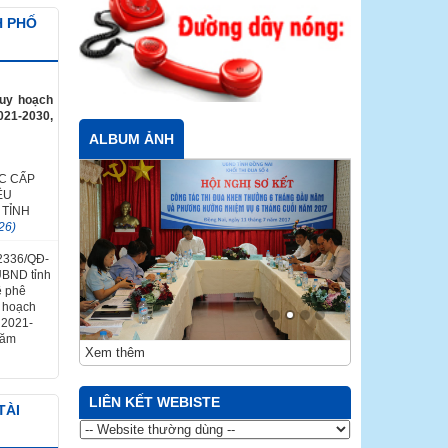
H PHỐ
quy hoạch
021-2030,
ALBUM ẢNH
C CẤP
ỀU
 TỈNH
26)
 2336/QĐ-
UBND tỉnh
ề phê
y hoạch
ỳ 2021-
năm
Xem thêm
LIÊN KẾT WEBISTE
TÀI