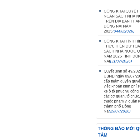
CÔNG KHAI QUYẾT
NGÂN SÁCH NHÀ 
TRÊN ĐỊA BÀN THÀ
ĐỒNG NAI NĂM
2025
(04/08/2026)
CÔNG KHAI TÌNH H
THỰC HIỆN DỰ TO
SÁCH NHÀ NƯỚC Q
NĂM 2026 TỈNH ĐỒ
NAI
(31/07/2026)
Quyết định số 49/20
UBND ngày 09/07/2
cấp thẩm quyền quyế
việc khoán kinh phí 
xe ô tô phục vụ công t
các cơ quan, tổ chức,
thuộc phạm vi quản l
thành phố Đồng
Na
(29/07/2026)
THÔNG BÁO MỜI 
TÂM