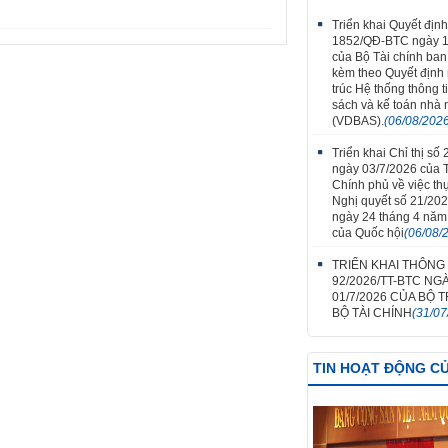
Triển khai Quyết định
1852/QĐ-BTC ngày 1
của Bộ Tài chính ba
kèm theo Quyết định
trúc Hệ thống thông t
sách và kế toán nhà
(VDBAS).
(06/08/202
Triển khai Chỉ thị số
ngày 03/7/2026 của 
Chính phủ về việc th
Nghị quyết số 21/20
ngày 24 tháng 4 năm
của Quốc hội
(06/08/
TRIỂN KHAI THÔNG
92/2026/TT-BTC NG
01/7/2026 CỦA BỘ
BỘ TÀI CHÍNH
(31/07
TIN HOẠT ĐỘNG C