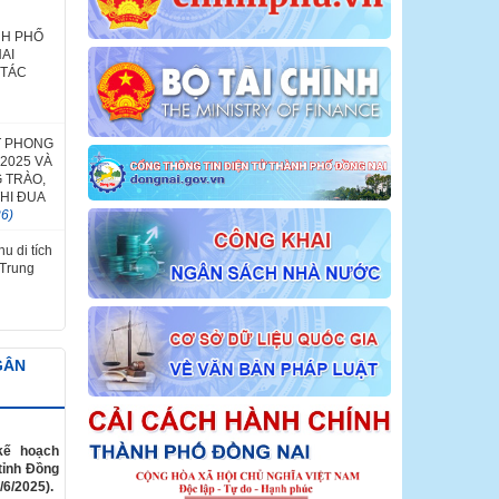
NH PHỐ
AI
 TÁC
T PHONG
2025 VÀ
 TRÀO,
HI ĐUA
26)
u di tích
 Trung
GÂN
kế hoạch
tỉnh Đồng
/6/2025).