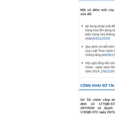
Một số điểm mới của 
sửa đổi
áp dụng pháp luật để
hàng hóa tồn đọng là 
kiện hàng hóa không
nhận
(04/11/2015)
Quy định chi tiết một
của Luật Thực hành ti
chống lãng phí
(26/1
Hội nghị tổng kết công
chính - ngân sách N
năm 2014:
(26/12/20
CÔNG KHAI SỞ TÀI
Sở Tài chính công kh
định số 177/QĐ-S
29/7/2026 và Quyết
178/QĐ-STC ngày 29/7/