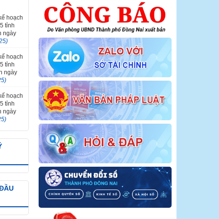
 kế hoạch
5 tỉnh
n ngày
25)
 kế hoạch
5 tỉnh
ến ngày
25)
 kế hoạch
5 tỉnh
n ngày
25)
Ý
 ĐẦU