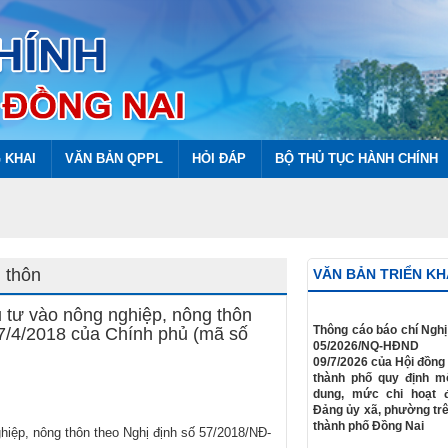
 KHAI
VĂN BẢN QPPL
HỎI ĐÁP
BỘ THỦ TỤC HÀNH CHÍNH
 thôn
VĂN BẢN TRIỂN KH
 tư vào nông nghiệp, nông thôn
​Thông cáo báo chí Nghị
7/4/2018 của Chính phủ (mã số
05/2026/NQ-HĐN
09/7/2026 của Hội đồng
thành phố quy định m
dung, mức chi hoạt 
Đảng ủy xã, phường trê
thành phố Đồng Nai
hiệp, nông thôn theo Nghị định số 57/2018/NĐ-