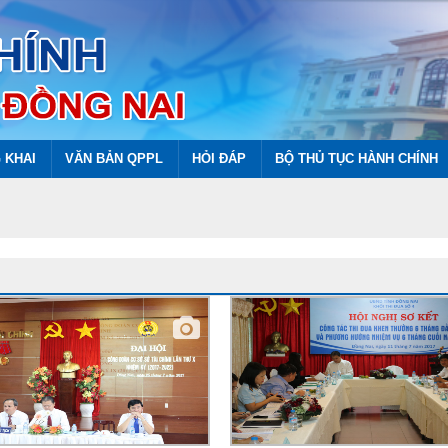
 KHAI
VĂN BẢN QPPL
HỎI ĐÁP
BỘ THỦ TỤC HÀNH CHÍNH