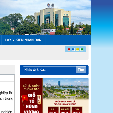
LẤY Ý KIẾN NHÂN DÂN
Tìm
hiệp lời
ân trong
 nghiệp,