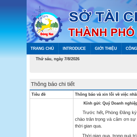
TRANG CHỦ
INTRODUCE
GIỚI THIỆU
CÔNG
Thứ sáu, ngày 7/8/2026
Thông báo chi tiết
Tiêu đề
Thông báo và xin lỗi về việc nh
Kính gửi: Quý Doanh nghiệp,
Trước hết
,
Phòng Đăng ký k
chào trân trọng và cảm ơn sự
thời gian qua.
Thời gian qua, trong quá trì