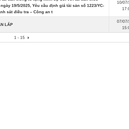
10/07
ngày 19/5/2025, Yêu cầu định giá tài sản số 1223/YC-
17:
h sát điều tra – Công an t
07/07
AN LẤP
15:
1 - 15