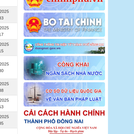
/2025
33
/2025
17
/2025
15
/2025
30
/2025
38
/2025
53
/2025
35