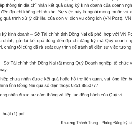
ập thông tin địa chỉ nhận kết quả đăng ký kinh doanh của doanh ngh
đến địa chỉ không chính xác. Sự việc này là ngoài mong muốn và x
ong quá trình xử lý dữ liệu của đơn vị dịch vụ công ích (VN Post). VN
 kinh doanh – Sở Tài chính tỉnh Đồng Nai đã phối hợp với VN P
ều chỉnh, gửi lại kết quả đúng đến địa chỉ đăng ký mà Quý doanh n
 chúng tôi cũng đã rà soát quy trình để tránh tái diễn sự việc tương 
ở Tài chính tỉnh Đồng Nai rất mong Quý Doanh nghiệp, tổ chức 
 này.
 chưa nhận được kết quả hoặc hỗ trợ liên quan, vui lòng liên 
hính tỉnh Đồng Nai qua số điện thoại: 0251 8850777
ong nhận được sự cảm thông và tiếp tục đồng hành của Quý vị.
 thuật (1).pdf
Khương Thành Trung - Phòng Đăng ký kinh