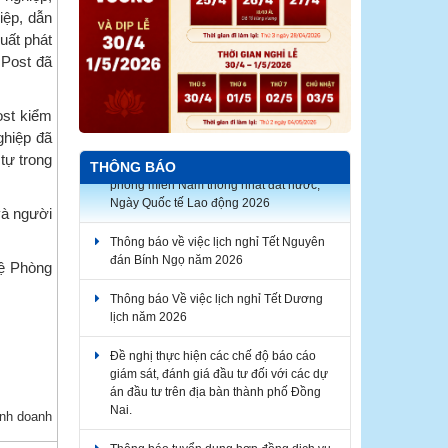
iệp, dẫn
uất phát
 Post đã
ost kiểm
Thông báo về thời gian nghỉ lễ Giỗ Tổ
ghiệp đã
Hùng Vương, Ngày Chiến thắng giải
tự trong
THÔNG BÁO
phóng miền Nam thống nhất đất nước,
Ngày Quốc tế Lao động 2026
và người
Thông báo về việc lịch nghỉ Tết Nguyên
đán Bính Ngọ năm 2026
hệ Phòng
Thông báo Về việc lịch nghỉ Tết Dương
lịch năm 2026
Đề nghị thực hiện các chế độ báo cáo
giám sát, đánh giá đầu tư đối với các dự
án đầu tư trên địa bàn thành phố Đồng
Nai.
 doanh
Thông báo tuyển dụng hợp đồng dịch vụ