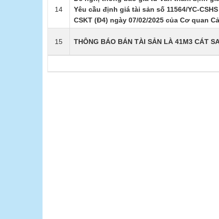
14
Yêu cầu định giá tài sản số 11564/YC-CSHS 
CSKT (Đ4) ngày 07/02/2025 của Cơ quan Cản
15
THÔNG BÁO BÁN TÀI SẢN LÀ 41M3 CÁT S