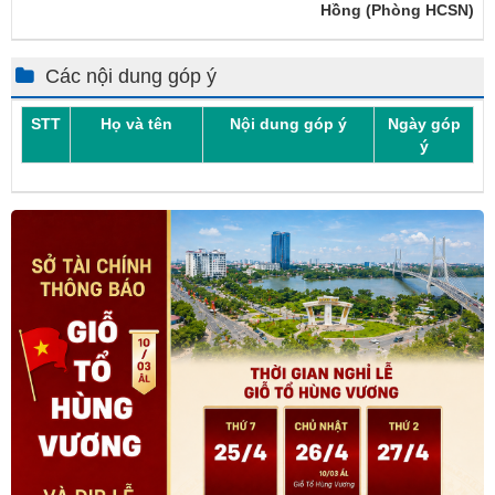
Hồng (Phòng HCSN)
Các nội dung góp ý
STT
Họ và tên
Nội dung góp ý
Ngày góp
ý