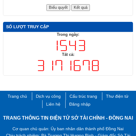
SỐ LƯỢT TRUY CẬP
Trong ngày:
Tất cả:
Trang chủ
Dịch vụ công
Cấu trúc trang
Thư điện tử
Liên hệ
Đăng nhập
TRANG THÔNG TIN ĐIỆN TỬ SỞ TÀI CHÍNH - ĐỒNG NAI
Cơ quan chủ quản: Ủy ban nhân dân thành phố Đồng Nai
Chịu trách nhiệm: Bà Trương Thị Hương Bình - Giám đốc Sở Tài