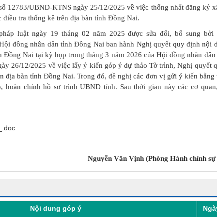
n số 12783/UBND-KTNS ngày 25/12/2025 về việc thống nhất đăng ký 
điều tra thống kê trên địa bàn tỉnh Đồng Nai.
luật ngày 19 tháng 02 năm 2025 được sửa đổi, bổ sung bởi 
Hội đồng nhân dân tỉnh Đồng Nai ban hành Nghị quyết quy định nội 
ỉnh Đồng Nai tại kỳ họp trong tháng 3 năm 2026 của Hội đồng nhân dân 
y 26/12/2025 về việc lấy ý kiến góp ý dự thảo Tờ trình, Nghị quyết 
ên địa bàn tỉnh Đồng Nai. Trong đó, đề nghị các đơn vị gửi ý kiến bằng
, hoàn chỉnh hồ sơ trình UBND tỉnh. Sau thời gian này các cơ quan
_.doc
Nguyễn Văn Vịnh (Phòng Hành chính sự n
Nội dung góp ý
Ngà