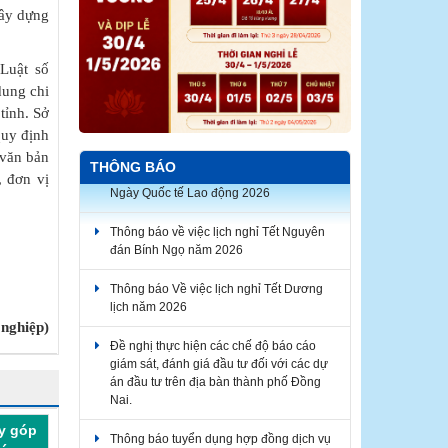
xây dựng
Luật số
dung chi
tỉnh. Sở
quy định
 văn bản
THÔNG BÁO
, đơn vị
Thông báo về việc lịch nghỉ Tết Nguyên
đán Bính Ngọ năm 2026
Thông báo Về việc lịch nghỉ Tết Dương
lịch năm 2026
Đề nghị thực hiện các chế độ báo cáo
ghiệp)​
giám sát, đánh giá đầu tư đối với các dự
án đầu tư trên địa bàn thành phố Đồng
Nai.
Thông báo tuyển dụng hợp đồng dịch vụ
thực hiện nhiệm vụ công chức năm 2026
y góp