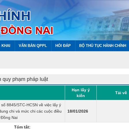
 KHAI
VĂN BẢN QPPL
HỎI ĐÁP
BỘ THỦ TỤC HÀNH CHÍNH
n quy phạm pháp luật
Hạn lấy ý
Tải về
kiến
 số 8845/STC-HCSN về việc lấy ý
 dung chi và mức chi các cuộc điều
18/01/2026
h Đồng Nai
Tóm tắt: