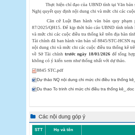
Thực hiện chỉ đạo của UBND tỉnh tại Văn bả
Nghị quyết quy định nội dung chi và mức chi các cuộc 
Căn cứ Luật Ban hành văn bản quy phạm pháp 
87/2025/QH15. Để kịp thời báo cáo UBND tỉnh trình 
và mức chi các cuộc điều tra thống kê trên địa bàn t
Tài chính đã ban hành văn bản số 8845/STC-HCSN ngà
nội dung chi và mức chi các cuộc điều tra thống kê tr
về Sở Tài chính
trước ngày 18/01/2026
để tổng hợp
không có ý kiến xem như thống nhất với dự thảo.
8845 STC.pdf
Dự thảo NQ nội dung chi mức chi điều tra thống kê
Du thao To trinh chi mức chi điều tra thống kê_.doc
Các nội dung góp ý
STT
Họ và tên