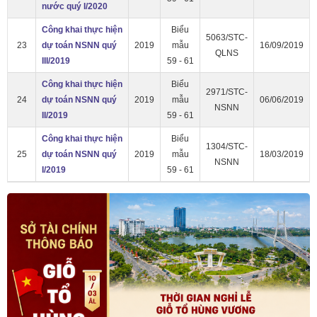
nước quý I/2020
Công khai thực hiện
Biểu
5063/STC-
23
dự toán NSNN quý
2019
mẫu
16/09/2019
QLNS
III/2019
59 - 61
Công khai thực hiện
Biểu
2971/STC-
24
dự toán NSNN quý
2019
mẫu
06/06/2019
NSNN
II/2019
59 - 61
Công khai thực hiện
Biểu
1304/STC-
25
dự toán NSNN quý
2019
mẫu
18/03/2019
NSNN
I/2019
59 - 61