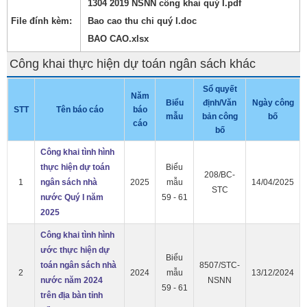
1304 2019 NSNN công khai quý I.pdf
File đính kèm:
Bao cao thu chi quý I.doc
BAO CAO.xlsx
Công khai thực hiện dự toán ngân sách khác
Sổ quyết
Năm
Biểu
định/Văn
Ngày công
STT
Tên báo cáo
báo
mẫu
bản công
bố
cáo
bố
Công khai tình hình
thực hiện dự toán
Biểu
208/BC-
1
ngân sách nhà
2025
mẫu
14/04/2025
STC
nước Quý I năm
59 - 61
2025
Công khai tình hình
ước thực hiện dự
Biểu
toán ngân sách nhà
8507/STC-
2
2024
mẫu
13/12/2024
nước năm 2024
NSNN
59 - 61
trên địa bàn tỉnh