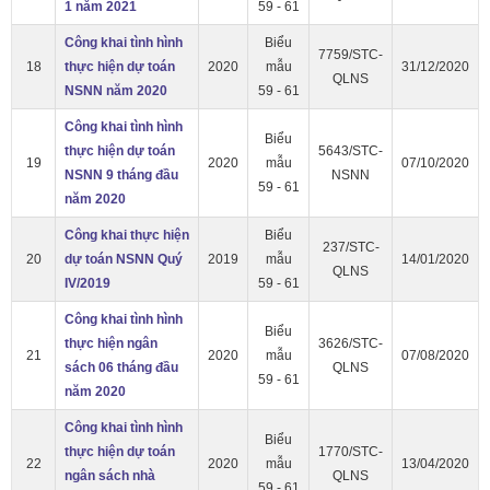
1 năm 2021
59 - 61
Công khai tình hình
Biểu
7759/STC-
18
thực hiện dự toán
2020
mẫu
31/12/2020
QLNS
NSNN năm 2020
59 - 61
Công khai tình hình
Biểu
thực hiện dự toán
5643/STC-
19
2020
mẫu
07/10/2020
NSNN 9 tháng đầu
NSNN
59 - 61
năm 2020
Công khai thực hiện
Biểu
237/STC-
20
dự toán NSNN Quý
2019
mẫu
14/01/2020
QLNS
IV/2019
59 - 61
Công khai tình hình
Biểu
thực hiện ngân
3626/STC-
21
2020
mẫu
07/08/2020
sách 06 tháng đầu
QLNS
59 - 61
năm 2020
Công khai tình hình
Biểu
thực hiện dự toán
1770/STC-
22
2020
mẫu
13/04/2020
ngân sách nhà
QLNS
59 - 61