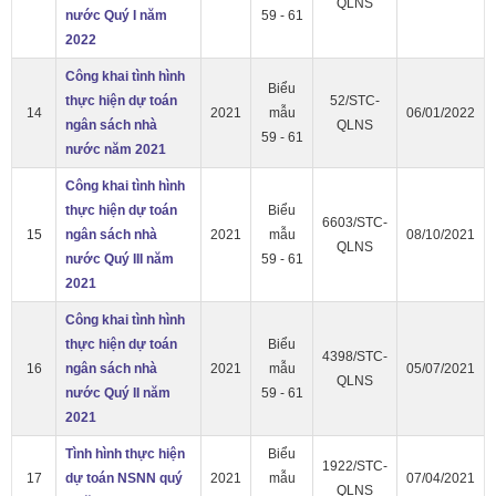
QLNS
nước Quý I năm
59 - 61
2022
Công khai tình hình
Biểu
thực hiện dự toán
52/STC-
14
2021
mẫu
06/01/2022
ngân sách nhà
QLNS
59 - 61
nước năm 2021
Công khai tình hình
thực hiện dự toán
Biểu
6603/STC-
15
ngân sách nhà
2021
mẫu
08/10/2021
QLNS
nước Quý III năm
59 - 61
2021
Công khai tình hình
thực hiện dự toán
Biểu
4398/STC-
16
ngân sách nhà
2021
mẫu
05/07/2021
QLNS
nước Quý II năm
59 - 61
2021
Tình hình thực hiện
Biểu
1922/STC-
17
dự toán NSNN quý
2021
mẫu
07/04/2021
QLNS