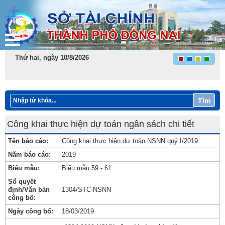
Thứ hai, ngày 10/8/2026
Tìm
Công khai thực hiện dự toán ngân sách chi tiết
Tên báo cáo:
Công khai thực hiện dự toán NSNN quý I/2019
Năm báo cáo:
2019
Biểu mẫu:
Biểu mẫu 59 - 61
Sổ quyết
định/Văn bản
1304/STC-NSNN
công bố:
Ngày công bố:
18/03/2019