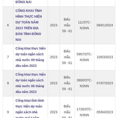
ĐỒNG NAI
CÔNG KHAI TÌNH
HÌNH THỰC HIỆN
Biểu
DỰ TOÁN NĂM
111/STC-
6
2023
mẫu
08/01/2024
2023 TRÊN ĐỊA
NSNN
59 - 61
BÀN TỈNH ĐỒNG
NAI
Công khai thực hiện
Biểu
dự toán ngân sách
5907/STC-
7
2023
mẫu
10/03/2023
nhà nước 09 tháng
NSNN
59 - 61
đầu năm 2023
Công khai thực hiện
Biểu
dự toán ngân sách
3900/STC-
8
2023
mẫu
07/07/2023
nhà nước 06 tháng
NSNN
59 - 61
đầu năm 2023
Công khai tình hình
thực hiện dự toán
Biểu
1726/STC-
9
ngân sách nhà
2023
mẫu
05/04/2023
NSNN
nước quý I năm
59 - 61