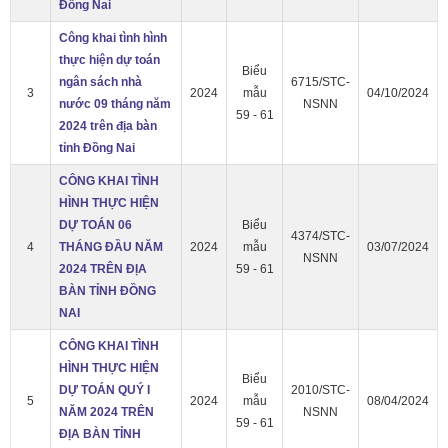
Đồng Nai
Công khai tình hình
thực hiện dự toán
Biểu
ngân sách nhà
6715/STC-
3
2024
mẫu
04/10/2024
nước 09 tháng năm
NSNN
59 - 61
2024 trên địa bàn
tỉnh Đồng Nai
CÔNG KHAI TÌNH
HÌNH THỰC HIỆN
DỰ TOÁN 06
Biểu
4374/STC-
4
THÁNG ĐẦU NĂM
2024
mẫu
03/07/2024
NSNN
2024 TRÊN ĐỊA
59 - 61
BÀN TỈNH ĐỒNG
NAI
CÔNG KHAI TÌNH
HÌNH THỰC HIỆN
Biểu
DỰ TOÁN QUÝ I
2010/STC-
5
2024
mẫu
08/04/2024
NĂM 2024 TRÊN
NSNN
59 - 61
ĐỊA BÀN TỈNH