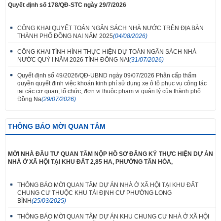
Quyết định số 178/QĐ-STC ngày 29/7/2026
CÔNG KHAI QUYẾT TOÁN NGÂN SÁCH NHÀ NƯỚC TRÊN ĐỊA BÀN
THÀNH PHỐ ĐỒNG NAI NĂM 2025
(04/08/2026)
CÔNG KHAI TÌNH HÌNH THỰC HIỆN DỰ TOÁN NGÂN SÁCH NHÀ
NƯỚC QUÝ I NĂM 2026 TỈNH ĐỒNG NAI
(31/07/2026)
Quyết định số 49/2026/QĐ-UBND ngày 09/07/2026 Phân cấp thẩm
quyền quyết định việc khoán kinh phí sử dụng xe ô tô phục vụ công tác
tại các cơ quan, tổ chức, đơn vị thuộc phạm vi quản lý của thành phố
Đồng Na
(29/07/2026)
THÔNG BÁO MỜI QUAN TÂM
MỜI NHÀ ĐẦU TƯ QUAN TÂM NỘP HỒ SƠ ĐĂNG KÝ THỰC HIỆN DỰ ÁN
NHÀ Ở XÃ HỘI TẠI KHU ĐẤT 2,85 HA, PHƯỜNG TÂN HÒA,
THÔNG BÁO MỜI QUAN TÂM DỰ ÁN NHÀ Ở XÃ HỘI TẠI KHU ĐẤT
CHUNG CƯ THUỘC KHU TÁI ĐỊNH CƯ PHƯỜNG LONG
BÌNH
(25/03/2025)
THÔNG BÁO MỜI QUAN TÂM DỰ ÁN KHU CHUNG CƯ NHÀ Ở XÃ HỘI