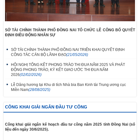
SỞ TÀI CHÍNH THÀNH PHỐ ĐỒNG NAI TỔ CHỨC LỄ CÔNG BỐ QUYẾT
ĐỊNH ĐIỀU ĐỘNG NHÂN SỰ
SỞ TÀI CHÍNH THÀNH PHỐ ĐỒNG NAI TRIỂN KHAI QUYẾT ĐỊNH
CÔNG TÁC CÁN BỘ LÃNH ĐẠO
(21/05/2026)
HỘI NGHỊ TỔNG KẾT PHONG TRÀO THI ĐUA NĂM 2025 VÀ PHÁT
ĐỘNG PHONG TRÀO, KÝ KẾT GIAO ƯỚC THI ĐUA NĂM
2026
(02/02/2026)
Lễ Dâng hương tại Khu di tích Nhà bia Ban Kinh tài Trung ương cục
Miền Nam
(28/08/2025)
CÔNG KHAI GIẢI NGÂN ĐẦU TƯ CÔNG
Công khai giải ngân kế hoạch đầu tư công năm 2025 tỉnh Đồng Nai (số
liệu đến ngày 30/6/2025).