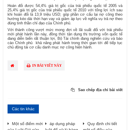
Hoán đổi được 54,4% giá trị gốc của trái phiếu quốc tế 2005 và
25,4% giá trị gốc của trái phiếu quốc tế 2010 với tổng lợi ích sau
khi hoán đổi là 13,9 triệu USD; góp phần cơ cấu lại nợ công theo
hướng kéo dài thời hạn vay và giảm áp lực về nghĩa vụ trả nợ theo
đúng tinh thần chỉ đạo của Chính phủ.
Với thành công vượt mức mong đợi về lãi suất đối với trái phiếu
mới phát hành lần này, đồng thời tận dụng thị trường vốn quốc tế
đang diễn biến rất thuận lợi, Bộ Tài chính đang nghiên cứu và báo
cáo Chính phủ khả năng phát hành trong thời gian tới để tiếp tục
chủ động tái cơ cấu danh mục nợ công hiện hành.
IN BÀI VIẾT NÀY
Sao chép địa chỉ bài viết
Các tin khác
Một số điểm mới
áp dụng pháp
Quy định chi tiết
của Luật Giá sửa
luật để xử lý hàng
một số điều của