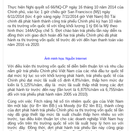
Thực hiện Nghị quyết số 66/NQ-CP ngày 16 tháng 10 năm 2014 của
Chính phủ, vào lúc 1 giờ chiều giờ San Francisco (Mỹ) ngày
6/11/2014 (tức 4 giờ sáng ngày 7/11/2014 giờ Việt Nam) Bộ Tài
chính đã phát hành thành công trái phiếu Chính phủ kỳ hạn 10 năm
ra thị trường vốn quốc tế với tổng khối lượng 1 tỷ Đô la Mỹ theo
hình thức 144A/Quy chế S. Đợt chào bán trái phiếu lần này diễn ra
đồng thời với giao dịch hoán đổi hai trái phiếu Chính phủ đã phát
hành ra thị trường vốn quốc tế trước đó với đến hạn thanh toán vào
năm 2016 và 2020.
Ảnh minh họa. Nguồn Internet
Với điều kiện thị trường vốn quốc tế diễn biến thuận lợi và nhu cầu
nắm giữ trái phiếu Chính phủ Việt Nam của các nhà đầu tư quốc tế
đạt mức kỷ lục so với khối lượng phát hành, trái phiếu quốc tế của
Chính phủ đạt mức lãi suất cố định 4,8%/năm, thấp hơn mức dự
kiến là 5,125%/năm, đây là mức lãi suất thấp nhất trong các đợt
phát hành từ trước đến nay (lần lượt là 6,875%/năm và 6,755/năm
đối với trái phiếu phát hành năm 2005 và 2010).
Cùng với việc Fitch nâng hệ số tín nhiệm quốc gia của Việt Nam
lên một bậc (từ B+ lên BB-) và Moody (từ B2 lên B1), thành công
của đợt phát hành trái phiếu Chính phủ ra thị trường vốn quốc tế lần
này đã giúp thiết lập mức lãi suất chuẩn thấp hơn nhiều so với
trước, tạo điều kiện thuận lợi cho các doanh nghiệp Việt Nam huy
động vốn trên thị trường quốc tế với lãi suất hợp lý hơn so với
trước đây. Đồng thời, đợt phát hành trái phiếu lần này cũng giúp