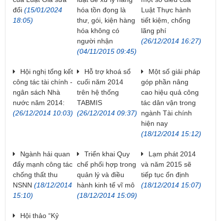
đổi
(15/01/2024
hóa tồn đọng là
Luật Thực hành
18:05)
thư, gói, kiện hàng
tiết kiệm, chống
hóa không có
lãng phí
người nhận
(26/12/2014 16:27)
(04/11/2015 09:45)
Hội nghị tổng kết
Hỗ trợ khoá sổ
Một số giải pháp
công tác tài chính -
cuối năm 2014
góp phần nâng
ngân sách Nhà
trên hệ thống
cao hiệu quả công
nước năm 2014:
TABMIS
tác dân vận trong
(26/12/2014 10:03)
(26/12/2014 09:37)
ngành Tài chính
hiện nay
(18/12/2014 15:12)
Ngành hải quan
Triển khai Quy
Lạm phát 2014
đẩy mạnh công tác
chế phối hợp trong
và năm 2015 sẽ
chống thất thu
quản lý và điều
tiếp tục ổn định
NSNN
(18/12/2014
hành kinh tế vĩ mô
(18/12/2014 15:07)
15:10)
(18/12/2014 15:09)
Hội thảo “Kỷ