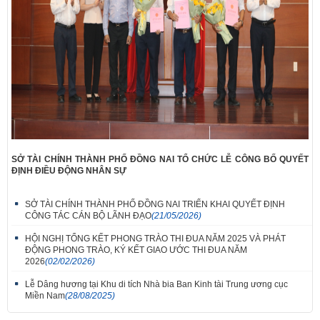
SỞ TÀI CHÍNH THÀNH PHỐ ĐỒNG NAI TỔ CHỨC LỄ CÔNG BỐ QUYẾT
ĐỊNH ĐIỀU ĐỘNG NHÂN SỰ
SỞ TÀI CHÍNH THÀNH PHỐ ĐỒNG NAI TRIỂN KHAI QUYẾT ĐỊNH
CÔNG TÁC CÁN BỘ LÃNH ĐẠO
(21/05/2026)
HỘI NGHỊ TỔNG KẾT PHONG TRÀO THI ĐUA NĂM 2025 VÀ PHÁT
ĐỘNG PHONG TRÀO, KÝ KẾT GIAO ƯỚC THI ĐUA NĂM
2026
(02/02/2026)
Lễ Dâng hương tại Khu di tích Nhà bia Ban Kinh tài Trung ương cục
Miền Nam
(28/08/2025)