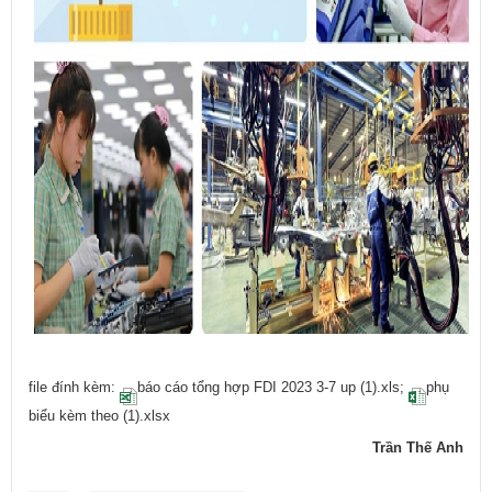
file đính kèm:
báo cáo tổng hợp FDI 2023 3-7 up (1).xls
;
phụ
biểu kèm theo (1).xlsx
Trần Thế Anh