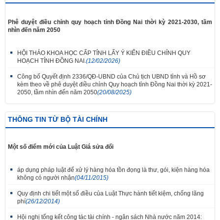
Phê duyệt điều chỉnh quy hoạch tỉnh Đồng Nai thời kỳ 2021-2030, tầm
nhìn đến năm 2050
HỘI THẢO KHOA HỌC CẤP TỈNH LẤY Ý KIẾN ĐIỀU CHỈNH QUY
HOẠCH TỈNH ĐỒNG NAI.
(12/02/2026)
Công bố Quyết định 2336/QĐ-UBND của Chủ tịch UBND tỉnh và Hồ sơ
kèm theo về phê duyệt điều chỉnh Quy hoạch tỉnh Đồng Nai thời kỳ 2021-
2050, tầm nhìn đến năm 2050
(20/08/2025)
THÔNG TIN TỪ BỘ TÀI CHÍNH
Một số điểm mới của Luật Giá sửa đổi
áp dụng pháp luật để xử lý hàng hóa tồn đọng là thư, gói, kiện hàng hóa
không có người nhận
(04/11/2015)
Quy định chi tiết một số điều của Luật Thực hành tiết kiệm, chống lãng
phí
(26/12/2014)
Hội nghị tổng kết công tác tài chính - ngân sách Nhà nước năm 2014: