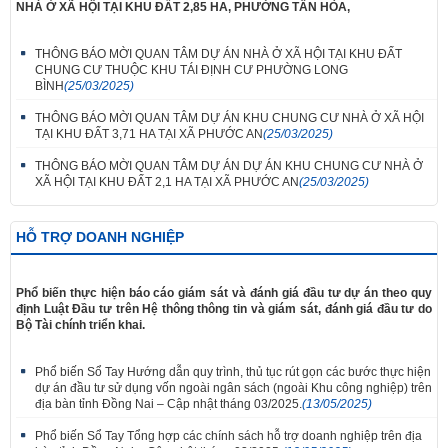
NHÀ Ở XÃ HỘI TẠI KHU ĐẤT 2,85 HA, PHƯỜNG TÂN HÒA,
THÔNG BÁO MỜI QUAN TÂM DỰ ÁN NHÀ Ở XÃ HỘI TẠI KHU ĐẤT
CHUNG CƯ THUỘC KHU TÁI ĐỊNH CƯ PHƯỜNG LONG
BÌNH
(25/03/2025)
THÔNG BÁO MỜI QUAN TÂM DỰ ÁN KHU CHUNG CƯ NHÀ Ở XÃ HỘI
TẠI KHU ĐẤT 3,71 HA TẠI XÃ PHƯỚC AN
(25/03/2025)
THÔNG BÁO MỜI QUAN TÂM DỰ ÁN DỰ ÁN KHU CHUNG CƯ NHÀ Ở
XÃ HỘI TẠI KHU ĐẤT 2,1 HA TẠI XÃ PHƯỚC AN
(25/03/2025)
HỖ TRỢ DOANH NGHIỆP
Phổ biến thực hiện báo cáo giám sát và đánh giá đầu tư dự án theo quy
định Luật Đầu tư trên Hệ thông thông tin và giám sát, đánh giá đầu tư do
Bộ Tài chính triển khai.
Phổ biến Sổ Tay Hướng dẫn quy trình, thủ tục rút gọn các bước thực hiện
dự án đầu tư sử dụng vốn ngoài ngân sách (ngoài Khu công nghiệp) trên
địa bàn tỉnh Đồng Nai – Cập nhật tháng 03/2025.
(13/05/2025)
Phổ biến Sổ Tay Tổng hợp các chính sách hỗ trợ doanh nghiệp trên địa