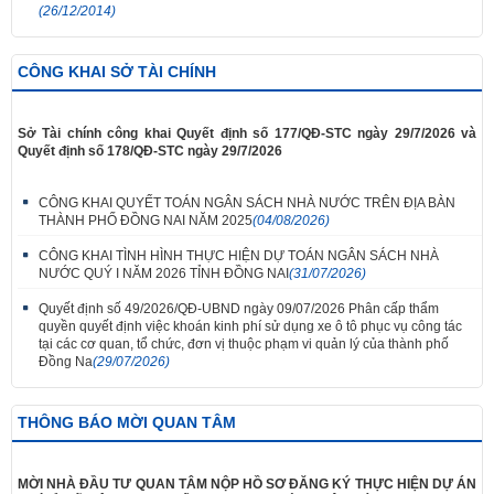
(26/12/2014)
CÔNG KHAI SỞ TÀI CHÍNH
Sở Tài chính công khai Quyết định số 177/QĐ-STC ngày 29/7/2026 và
Quyết định số 178/QĐ-STC ngày 29/7/2026
CÔNG KHAI QUYẾT TOÁN NGÂN SÁCH NHÀ NƯỚC TRÊN ĐỊA BÀN
THÀNH PHỐ ĐỒNG NAI NĂM 2025
(04/08/2026)
CÔNG KHAI TÌNH HÌNH THỰC HIỆN DỰ TOÁN NGÂN SÁCH NHÀ
NƯỚC QUÝ I NĂM 2026 TỈNH ĐỒNG NAI
(31/07/2026)
Quyết định số 49/2026/QĐ-UBND ngày 09/07/2026 Phân cấp thẩm
quyền quyết định việc khoán kinh phí sử dụng xe ô tô phục vụ công tác
tại các cơ quan, tổ chức, đơn vị thuộc phạm vi quản lý của thành phố
Đồng Na
(29/07/2026)
THÔNG BÁO MỜI QUAN TÂM
MỜI NHÀ ĐẦU TƯ QUAN TÂM NỘP HỒ SƠ ĐĂNG KÝ THỰC HIỆN DỰ ÁN