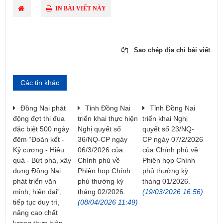
IN BÀI VIẾT NÀY
Sao chép địa chỉ bài viết
Các tin khác
Đồng Nai phát
Tỉnh Đồng Nai
Tỉnh Đồng Nai
động đợt thi đua
triển khai thực hiện
triển khai Nghị
đặc biệt 500 ngày
Nghị quyết số
quyết số 23/NQ-
đêm “Đoàn kết -
36/NQ-CP ngày
CP ngày 07/2/2026
Kỷ cương - Hiệu
06/3/2026 của
của Chính phủ về
quả - Bứt phá, xây
Chính phủ về
Phiên họp Chính
dựng Đồng Nai
Phiên họp Chính
phủ thường kỳ
phát triển văn
phủ thường kỳ
tháng 01/2026.
minh, hiện đại”,
tháng 02/2026.
(19/03/2026 16:56)
tiếp tục duy trì,
(08/04/2026 11:49)
nâng cao chất
lượng thực hiện