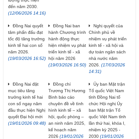
đến năm 2030.
(12/06/2026 14:16)
Đồng Nai quyết
Đồng Nai ban
Nghị quyết của
tâm phấn đấu đạt
hành Chương trình
Chính phủ về
tốc độ tăng trưởng
hành động thực
nhiệm vụ phát triển
kinh tế hai con số
hiện nhiệm vụ phát
kinh tế - xã hội và
năm 2026.
triển kinh tế - xã
dự toán ngân sách
(19/03/2026 16:52)
hội năm 2026
nhà nước năm
(19/03/2026 16:50)
2026.
(17/03/2026
14:31)
Đồng Nai đặt
Đồng chí
Ủy ban Mặt trận
mục tiêu tăng
Trương Thị Hương
Tổ quốc Việt Nam
trưởng kinh tế hai
Bình báo cáo
tỉnh Đồng Nai tổ
con số ngay năm
chuyên đề về tình
chức Hội nghị Ủy
đầu thực hiện Nghị
hình kinh tế – xã
ban Mặt trận Tổ
quyết Đại hội mới
hội, quốc phòng –
quốc Việt Nam tỉnh
(19/01/2026 09:48)
an ninh năm 2025,
lần thứ hai, khóa I,
kế hoạch năm
nhiệm kỳ 2025 -
2026
(19/01/2026
2030
(19/01/2026