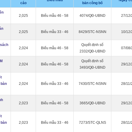
Biểu mẫu
Ngày cô
cáo
bản công bố
ên
2,025
Biểu mẫu 46 - 58
4074/QĐ-UBND
27/12/
án
2,025
Biểu mẫu 33 - 46
8429/STC-NSNN
10/12/
 sách
Quyết định số
2,024
Biểu mẫu 46 - 58
07/08/
2332/QĐ-UBND
ĂM
Quyết định số
2,024
Biểu mẫu 46 - 58
29/12/
3493/QĐ-UBND
ết
 bàn
2,024
Biểu mẫu 33 - 46
7430/STC-NSNN
28/11/
nh
2,023
Biểu mẫu 46 - 58
3665/QĐ-UBND
29/12/
ết
 bàn
2,023
Biểu mẫu 33 - 46
7273/STC-QLNS
28/11/