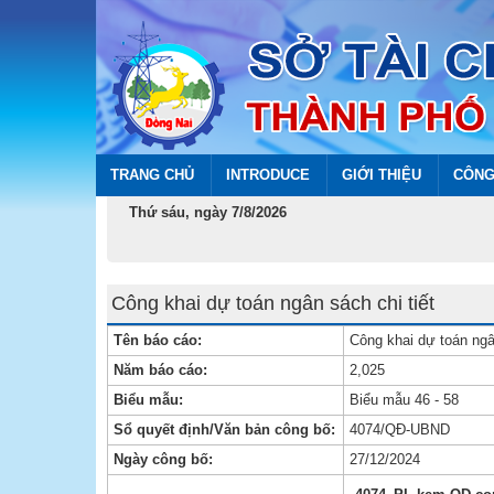
TRANG CHỦ
INTRODUCE
GIỚI THIỆU
CÔNG
Thứ sáu, ngày 7/8/2026
Công khai dự toán ngân sách chi tiết
Tên báo cáo:
Công khai dự toán ngâ
Năm báo cáo:
2,025
Biểu mẫu:
Biểu mẫu 46 - 58
Sổ quyết định/Văn bản công bố:
4074/QĐ-UBND
Ngày công bố:
27/12/2024