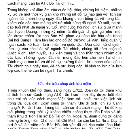
Cách mạng, cán bộ ATK Bộ Tài chính…
Trong không khí đầm ấm của cuộc hội thảo, những kỷ niệm, những
ký ức về một thời kỳ gian khó nhưng rất đỗi tự hào gắn với lịch sử
ngành Tài chính trong ngày đầu kháng chiến bỗng ùa về trong tâm
khảm của các bác mà người trẻ nhất cũng đã ngoài 80 tuổi, người
cao tuổi nhất đã ngoài 95 tuổi, một cuộc hội ngộ lịch sử giữa mảnh
đất Tuyên Quang, những kỷ niệm rất đỗi giản dị, gần gũi như: một
lần được châm lửa cho Bác Hồ; phục vụ công tác hậu cần trong
Đại hội Đảng II; làm liên lạc cho cố Bộ trưởng Lê Văn Hiến; quản lý
ngân sách, kế toán, làm nhiệm vụ quốc tế… Qua cách kể chuyện,
tâm sự của các bác về ngành Tài chính, chúng tôi cảm nhận rõ
được ý chí, tâm huyết, sự kiên trung và tinh thần trách nhiệm của
các bác, những người đặt nền móng đầu tiên cho nền Tài chính
Cách mạng non trẻ và để có sự trưởng thành, lớn mạnh của ngành
Tài chính như ngày nay, đã có sự đóng góp, hi sinh to lớn của lớp
lớp các thế hệ cán bộ ngành Tài chính.
Các đại biểu chụp ảnh lưu niệm
Trong khuôn khổ hội thảo, sáng ngày 17/12, đoàn đã tới thăm khu
di tích lịch sử Cách mạng ATK Tân Trào - nơi đây
được biết đến
như cái nôi của cách mạng Việt Nam với nhiều sự kiện lịch sử
trọng đại của đất. Đoàn cũng tới thăm Khu di tích lịch sử Cánh
mạng ATK Tân Trào - Trung tâm căn cứ địa cách mạng, Thủ đô khu
giải phóng trong thời kỳ kháng chiến chống thực dân Pháp và tới
thăm Khu di tích Trụ sở Bộ Tài chính. Ngoài ra, đoàn cũng tới dâng
hương tưởng niệm Chủ tịch Hồ Chí Minh tại căn lán Là Nưa. Đây là
nơi ở và làm việc của Bác Hồ kính yêu đã chỉ đạo cuộc tổng khởi