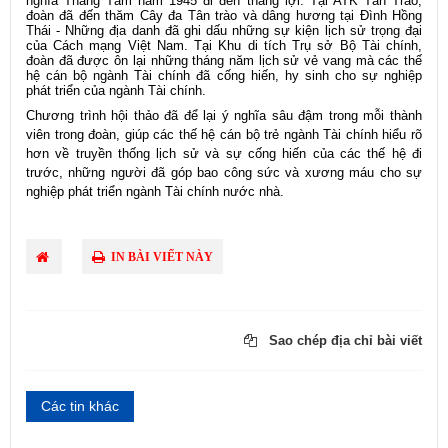
nghĩa Tháng Tám năm 1945 đi đến thắng lợi. Tại ATK Tân Trào,
đoàn đã đến thăm Cây đa Tân trào và dâng hương tại Đình Hồng
Thái - Những địa danh đã ghi dấu những sự kiện lịch sử trọng đại
của Cách mạng Việt Nam.
Tại Khu di tích Trụ sở Bộ Tài chính,
đoàn đã được ôn lại những tháng năm lịch sử vẻ vang mà các thế
hệ cán bộ ngành Tài chính đã cống hiến, hy sinh cho sự nghiệp
phát triển của ngành Tài chính.
Chương trình hội thảo đã để lại ý nghĩa sâu đậm trong mỗi thành
viên trong đoàn, giúp các thế hệ cán bộ trẻ ngành Tài chính hiểu rõ
hơn về truyền thống lịch sử và sự cống hiến của các thế hệ đi
trước, những người đã góp bao công sức và xương máu cho sự
nghiệp phát triển ngành Tài chính nước nhà.
IN BÀI VIẾT NÀY
Sao chép địa chỉ bài viết
Các tin khác