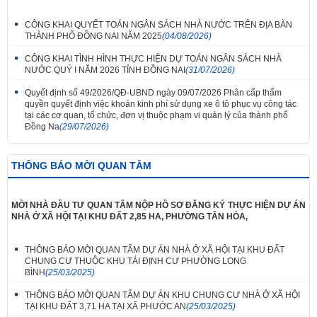
CÔNG KHAI QUYẾT TOÁN NGÂN SÁCH NHÀ NƯỚC TRÊN ĐỊA BÀN
THÀNH PHỐ ĐỒNG NAI NĂM 2025
(04/08/2026)
CÔNG KHAI TÌNH HÌNH THỰC HIỆN DỰ TOÁN NGÂN SÁCH NHÀ
NƯỚC QUÝ I NĂM 2026 TỈNH ĐỒNG NAI
(31/07/2026)
Quyết định số 49/2026/QĐ-UBND ngày 09/07/2026 Phân cấp thẩm
quyền quyết định việc khoán kinh phí sử dụng xe ô tô phục vụ công tác
tại các cơ quan, tổ chức, đơn vị thuộc phạm vi quản lý của thành phố
Đồng Na
(29/07/2026)
THÔNG BÁO MỜI QUAN TÂM
MỜI NHÀ ĐẦU TƯ QUAN TÂM NỘP HỒ SƠ ĐĂNG KÝ THỰC HIỆN DỰ ÁN
NHÀ Ở XÃ HỘI TẠI KHU ĐẤT 2,85 HA, PHƯỜNG TÂN HÒA,
THÔNG BÁO MỜI QUAN TÂM DỰ ÁN NHÀ Ở XÃ HỘI TẠI KHU ĐẤT
CHUNG CƯ THUỘC KHU TÁI ĐỊNH CƯ PHƯỜNG LONG
BÌNH
(25/03/2025)
THÔNG BÁO MỜI QUAN TÂM DỰ ÁN KHU CHUNG CƯ NHÀ Ở XÃ HỘI
TẠI KHU ĐẤT 3,71 HA TẠI XÃ PHƯỚC AN
(25/03/2025)