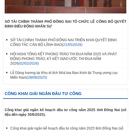
SỞ TÀI CHÍNH THÀNH PHỐ ĐỒNG NAI TỔ CHỨC LỄ CÔNG BỐ QUYẾT
ĐỊNH ĐIỀU ĐỘNG NHÂN SỰ
SỞ TÀI CHÍNH THÀNH PHỐ ĐỒNG NAI TRIỂN KHAI QUYẾT ĐỊNH
CÔNG TÁC CÁN BỘ LÃNH ĐẠO
(21/05/2026)
HỘI NGHỊ TỔNG KẾT PHONG TRÀO THI ĐUA NĂM 2025 VÀ PHÁT
ĐỘNG PHONG TRÀO, KÝ KẾT GIAO ƯỚC THI ĐUA NĂM
2026
(02/02/2026)
Lễ Dâng hương tại Khu di tích Nhà bia Ban Kinh tài Trung ương cục
Miền Nam
(28/08/2025)
CÔNG KHAI GIẢI NGÂN ĐẦU TƯ CÔNG
Công khai giải ngân kế hoạch đầu tư công năm 2025 tỉnh Đồng Nai (số
liệu đến ngày 30/6/2025).
Công khai giải ngân kế hoạch đầu tư công năm 2025 tỉnh Đồng Nai (số