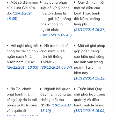
Một số điểm mới
áp dụng pháp
Quy định chi tiết
của Luật Giá sửa
luật để xử lý hàng
một số điều của
đổi
(15/01/2024
hóa tồn đọng là
Luật Thực hành
18:05)
thư, gói, kiện hàng
tiết kiệm, chống
hóa không có
lãng phí
người nhận
(26/12/2014 16:27)
(04/11/2015 09:45)
Hội nghị tổng kết
Hỗ trợ khoá sổ
Một số giải pháp
công tác tài chính -
cuối năm 2014
góp phần nâng
ngân sách Nhà
trên hệ thống
cao hiệu quả công
nước năm 2014:
TABMIS
tác dân vận trong
(26/12/2014 10:03)
(26/12/2014 09:37)
ngành Tài chính
hiện nay
(18/12/2014 15:12)
Bộ Tài chính
Ngành hải quan
Triển khai Quy
phát hành thành
đẩy mạnh công tác
chế phối hợp trong
công 1 tỷ đô la trái
chống thất thu
quản lý và điều
phiếu ra thị trường
NSNN
(18/12/2014
hành kinh tế vĩ mô
vốn quốc tế
15:10)
(18/12/2014 15:09)
(18/12/2014 15:11)