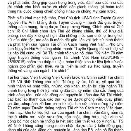
và phát triển, đóng góp quan trọng trong việc đảm bảo các nhu cầu
tài chính cho Nhà nước và nhân dân giành thắng lợi hoàn toàn
trong hai cuộc kháng chiến chống Pháp và chống Mỹ xâm lược.
Phát biểu khai mạc Hội thảo, Phó Chủ tịch UBND tỉnh Tuyên Quang
Nguyễn Hải Anh khẳng định: Tuyên Quang – mảnh đất giàu truyền
thống cách mạng, từng được Trung ương Đảng, Chính phủ và Chủ
tịch Hồ Chí Minh chọn làm Thủ đô kháng chiến, thủ đô Khu giải
phóng, nơi đây không chỉ ghi dấu những mốc son chói lọi trong lịch
sử của dân tộc, mà còn là mảnh đất gắn liền với lịch sử hình thành
và phát triển của ngành Tài chính Cách mạng Việt Nam. Phó Chủ
tịch Nguyễn Hải Anh cũng nhấn mạnh: “Tuyên Quang rất vinh dự và
tự hào khi cùng với Bộ Tài chính tổ chức hội thảo “Kỷ niệm 70 năm
ngày truyền thống của ngành Tài chính Việt Nam (28/8/1945 –
28/8/2015) nhằm thu thập tư liệu, hoàn thiện kho tư liệu lịch sử của
ngành góp phần giới thiệu và tái hiện lại lịch sử hào hùng, truyền
thống vẻ vang của ngành Tài chính”
Tại hội thảo, Viện trưởng Viện Chiến lược và Chính sách Tài chính
- TS Vũ Nhữ Thăng cho biết: “Những ký ức, hồi ức về quá trình
hình thành và phát triển, những khó khăn, thuận lợi của ngành Tài
chính trong từng thời kỳ, những dấu ấn, kỷ niệm sâu sắc trong quá
trình công tác…của các đồng chí nguyên là Lãnh đạo Bộ Tài chính,
các bậc lão thành qua các thời kỳ sẽ được phỏng vấn, quay phim,
ghi âm, chụp ảnh để làm phim tư liệu lịch sử chào mừng kỷ niệm
70 năm ngày Truyền thống ngành Tài chính Cách mạng Việt Nam.
Hiện nay, kho tư liệu lịch sử của ngành Tài chính vẫn đang nằm rải
rác ở nhiều nơi, việc sưu tầm, cập nhật, tổng hợp, hiệu đính và
công bố một cách hệ thống là hết sức cần thiết và có ý nghĩa.” TS
Vũ Nhữ Thăng cũng mong muốn nhận được các ý kiến đóng góp,
đánh giá của các đồng chí nguyên là Lãnh đạo Bộ, cán bộ lão thành