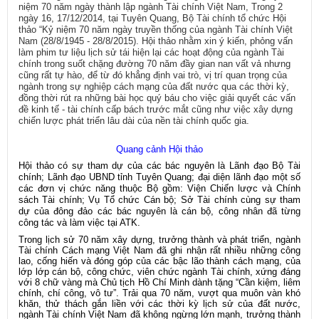
niệm 70 năm ngày thành lập ngành Tài chính Việt Nam, Trong 2
ngày 16, 17/12/2014, tại Tuyên Quang, Bộ Tài chính tổ chức Hội
thảo “Kỷ niệm 70 năm ngày truyền thống của ngành Tài chính Việt
Nam (28/8/1945 - 28/8/2015). Hội thảo nhằm xin ý kiến, phỏng vấn
làm phim tư liệu lịch sử tái hiện lại các hoạt động của ngành Tài
chính trong suốt chặng đường 70 năm đầy gian nan vất vả nhưng
cũng rất tự hào, để từ đó khẳng định vai trò, vị trí quan trọng của
ngành trong sự nghiệp cách mạng của đất nước qua các thời kỳ,
đồng thời rút ra những bài học quý báu cho việc giải quyết các vấn
đề kinh tế - tài chính cấp bách trước mắt cũng như việc xây dựng
chiến lược phát triển lâu dài của nền tài chính quốc gia.
Quang cảnh Hội thảo
Hội thảo có sự tham dự của các bác nguyên là Lãnh đạo Bộ Tài
chính; Lãnh đạo UBND tỉnh Tuyên Quang; đại diện lãnh đạo một số
các đơn vị chức năng thuộc Bộ gồm: Viện Chiến lược và Chính
sách Tài chính; Vụ Tổ chức Cán bộ; Sở Tài chính cùng sự tham
dự của đông đảo các bác nguyên là cán bộ, công nhân đã từng
công tác và làm việc tại ATK.
Trong lịch sử 70 năm xây dựng, trưởng thành và phát triển, ngành
Tài chính Cách mạng Việt Nam đã ghi nhận rất nhiều những công
lao, cống hiến và đóng góp của các bậc lão thành cách mạng, của
lớp lớp cán bộ, công chức, viên chức ngành Tài chính, xứng đáng
với 8 chữ vàng mà Chủ tịch Hồ Chí Minh dành tặng “Cần kiệm, liêm
chính, chí công, vô tư”. Trải qua 70 năm, vượt qua muôn vàn khó
khăn, thử thách gắn liền với các thời kỳ lịch sử của đất nước,
ngành Tài chính Việt Nam đã không ngừng lớn mạnh, trưởng thành