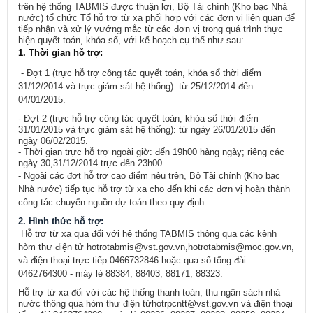
trên hệ thống TABMIS được thuận lợi, Bộ Tài chính (Kho bạc Nhà
nước) tổ chức Tổ hỗ trợ từ xa phối hợp với các đơn vị liên quan để
tiếp nhận và xử lý vướng mắc từ các đơn vị trong quá trình thực
hiện quyết toán, khóa sổ, với kế hoạch cụ thể như sau:
1. Thời gian hỗ trợ:
- Đợt 1 (trực hỗ trợ công tác quyết toán, khóa sổ thời điểm
31/12/2014 và trực giám sát hệ thống): từ 25/12/2014 đến
04/01/2015.
- Đợt 2 (trực hỗ trợ công tác quyết toán, khóa sổ thời điểm
31/01/2015 và trực giám sát hệ thống): từ ngày 26/01/2015 đến
ngày 06/02/2015.
- Thời gian trực hỗ trợ ngoài giờ: đến 19h00 hàng ngày; riêng các
ngày 30,31/12/2014 trực đến 23h00.
- Ngoài các đợt hỗ trợ cao điểm nêu trên, Bộ Tài chính (Kho bạc
Nhà nước) tiếp tục hỗ trợ từ xa cho đến khi các đơn vị hoàn thành
công tác chuyển nguồn dự toán theo quy định.
2. Hình thức hỗ trợ:
Hỗ trợ từ xa qua đối với hệ thống TABMIS thông qua các kênh
hòm thư điện tử
hotrotabmis@vst.gov.vn
,
hotrotabmis@moc.gov.vn
,
và điện thoại trực tiếp 0466732846 hoặc qua số tổng đài
0462764300 - máy lẻ 88384, 88403, 88171, 88323.
Hỗ trợ từ xa đối với các hệ thống thanh toán, thu ngân sách nhà
nước thông qua hòm thư điện tử
hotrpcntt@vst.gov.vn
và điện thoại