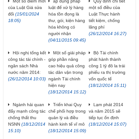
Một số điểm mới
áp dụng pháp
Quy định chi tiết
của Luật Giá sửa
luật để xử lý hàng
một số điều của
đổi
(15/01/2024
hóa tồn đọng là
Luật Thực hành
18:05)
thư, gói, kiện hàng
tiết kiệm, chống
hóa không có
lãng phí
người nhận
(26/12/2014 16:27)
(04/11/2015 09:45)
Hội nghị tổng kết
Một số giải pháp
Bộ Tài chính
công tác tài chính -
góp phần nâng
phát hành thành
ngân sách Nhà
cao hiệu quả công
công 1 tỷ đô la trái
nước năm 2014:
tác dân vận trong
phiếu ra thị trường
(26/12/2014 10:03)
ngành Tài chính
vốn quốc tế
hiện nay
(18/12/2014 15:11)
(18/12/2014 15:12)
Ngành hải quan
Triển khai Quy
Lạm phát 2014
đẩy mạnh công tác
chế phối hợp trong
và năm 2015 sẽ
chống thất thu
quản lý và điều
tiếp tục ổn định
NSNN
(18/12/2014
hành kinh tế vĩ mô
(18/12/2014 15:07)
15:10)
(18/12/2014 15:09)