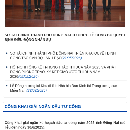
SỞ TÀI CHÍNH THÀNH PHỐ ĐỒNG NAI TỔ CHỨC LỄ CÔNG BỐ QUYẾT
ĐỊNH ĐIỀU ĐỘNG NHÂN SỰ
SỞ TÀI CHÍNH THÀNH PHỐ ĐỒNG NAI TRIỂN KHAI QUYẾT ĐỊNH
CÔNG TÁC CÁN BỘ LÃNH ĐẠO
(21/05/2026)
HỘI NGHỊ TỔNG KẾT PHONG TRÀO THI ĐUA NĂM 2025 VÀ PHÁT
ĐỘNG PHONG TRÀO, KÝ KẾT GIAO ƯỚC THI ĐUA NĂM
2026
(02/02/2026)
Lễ Dâng hương tại Khu di tích Nhà bia Ban Kinh tài Trung ương cục
Miền Nam
(28/08/2025)
CÔNG KHAI GIẢI NGÂN ĐẦU TƯ CÔNG
Công khai giải ngân kế hoạch đầu tư công năm 2025 tỉnh Đồng Nai (số
liệu đến ngày 30/6/2025).