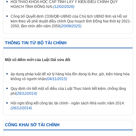
HỘI THẢO KHOA HỌC CẤP TỈNH LẤY Ý KIẾN ĐIỀU CHỈNH QUY
HOẠCH TỈNH ĐỒNG NAI.
(12/02/2026)
Công bố Quyết định 2336/QĐ-UBND của Chủ tịch UBND tỉnh và Hồ sơ
kèm theo về phê duyệt điều chỉnh Quy hoạch tỉnh Đồng Nai thời kỳ 2021-
2050, tầm nhìn đến năm 2050
(20/08/2025)
THÔNG TIN TỪ BỘ TÀI CHÍNH
Một số điểm mới của Luật Giá sửa đổi
áp dụng pháp luật để xử lý hàng hóa tồn đọng là thư, gói, kiện hàng hóa
không có người nhận
(04/11/2015)
Quy định chi tiết một số điều của Luật Thực hành tiết kiệm, chống lãng
phí
(26/12/2014)
Hội nghị tổng kết công tác tài chính - ngân sách Nhà nước năm 2014:
(26/12/2014)
CÔNG KHAI SỞ TÀI CHÍNH