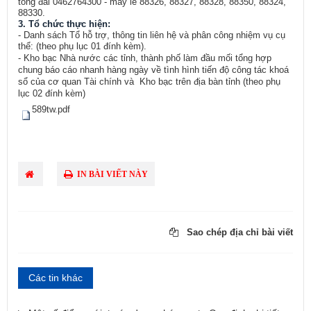
tổng đài 0462764300 - máy lẻ 88326, 88327, 88328, 88350, 88324,
88330.
3. Tổ chức thực hiện:
- Danh sách Tổ hỗ trợ, thông tin liên hệ và phân công nhiệm vụ cụ
thể: (theo phụ lục 01 đính kèm).
- Kho bạc Nhà nước các tỉnh, thành phố làm đầu mối tổng hợp
chung báo cáo nhanh hàng ngày về tình hình tiến độ công tác khoá
sổ của cơ quan Tài chính và
Kho bạc trên địa bàn tỉnh (theo phụ
lục 02 đính kèm)
​
589tw.pdf
IN BÀI VIẾT NÀY
Sao chép địa chỉ bài viết
Các tin khác