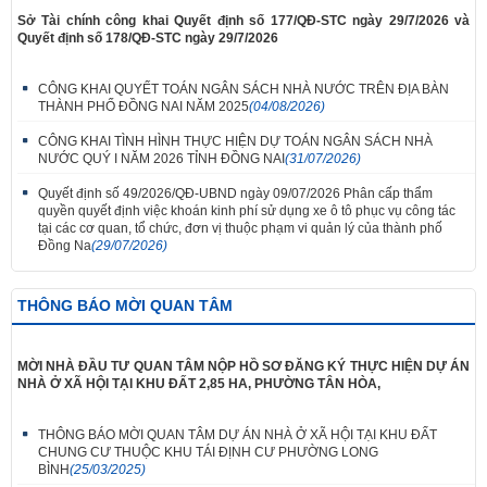
Sở Tài chính công khai Quyết định số 177/QĐ-STC ngày 29/7/2026 và
Quyết định số 178/QĐ-STC ngày 29/7/2026
CÔNG KHAI QUYẾT TOÁN NGÂN SÁCH NHÀ NƯỚC TRÊN ĐỊA BÀN
THÀNH PHỐ ĐỒNG NAI NĂM 2025
(04/08/2026)
CÔNG KHAI TÌNH HÌNH THỰC HIỆN DỰ TOÁN NGÂN SÁCH NHÀ
NƯỚC QUÝ I NĂM 2026 TỈNH ĐỒNG NAI
(31/07/2026)
Quyết định số 49/2026/QĐ-UBND ngày 09/07/2026 Phân cấp thẩm
quyền quyết định việc khoán kinh phí sử dụng xe ô tô phục vụ công tác
tại các cơ quan, tổ chức, đơn vị thuộc phạm vi quản lý của thành phố
Đồng Na
(29/07/2026)
THÔNG BÁO MỜI QUAN TÂM
MỜI NHÀ ĐẦU TƯ QUAN TÂM NỘP HỒ SƠ ĐĂNG KÝ THỰC HIỆN DỰ ÁN
NHÀ Ở XÃ HỘI TẠI KHU ĐẤT 2,85 HA, PHƯỜNG TÂN HÒA,
THÔNG BÁO MỜI QUAN TÂM DỰ ÁN NHÀ Ở XÃ HỘI TẠI KHU ĐẤT
CHUNG CƯ THUỘC KHU TÁI ĐỊNH CƯ PHƯỜNG LONG
BÌNH
(25/03/2025)